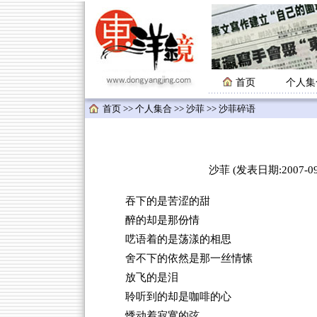
首页
个人集
首页
>>
个人集合
>>
沙菲
>> 沙菲碎语
沙菲 (发表日期:2007-09-
吞下的是苦涩的甜
醉的却是那份情
呓语着的是荡漾的相思
舍不下的依然是那一丝情愫
放飞的是泪
聆听到的却是咖啡的心
悸动着寂寞的弦