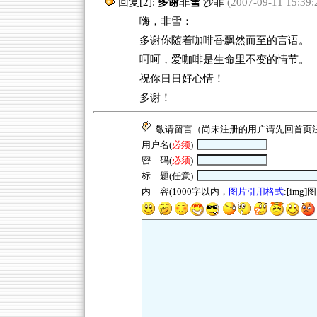
回复[2]:
多谢非雪
沙菲
(2007-09-11 15:39:
嗨，非雪：
多谢你随着咖啡香飘然而至的言语。
呵呵，爱咖啡是生命里不变的情节。
祝你日日好心情！
多谢！
敬请留言（尚未注册的用户请先回
首页
用户名(
必须
)
密 码(
必须
)
标 题(任意)
内 容(1000字以内，
图片引用格式
:[img]