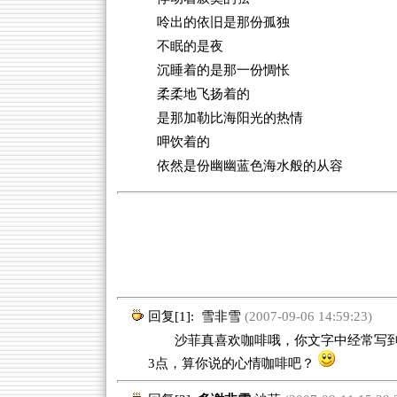
呤出的依旧是那份孤独
不眠的是夜
沉睡着的是那一份惆怅
柔柔地飞扬着的
是那加勒比海阳光的热情
呷饮着的
依然是份幽幽蓝色海水般的从容
回复[1]:
雪非雪
(2007-09-06 14:59:23)
沙菲真喜欢咖啡哦，你文字中经常写到
3点，算你说的心情咖啡吧？