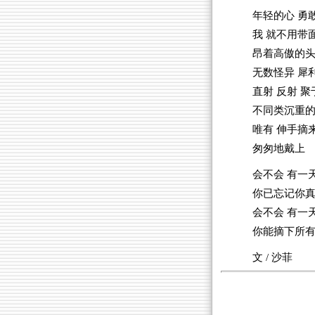
年轻的心 勇
我 就不用带
昂着高傲的头
无数怪异 犀
直射 反射 
不同类沉重的
唯有 伸手摘
匆匆地戴上
会不会 有一
你已忘记你
会不会 有一
你能摘下所
文 / 沙菲