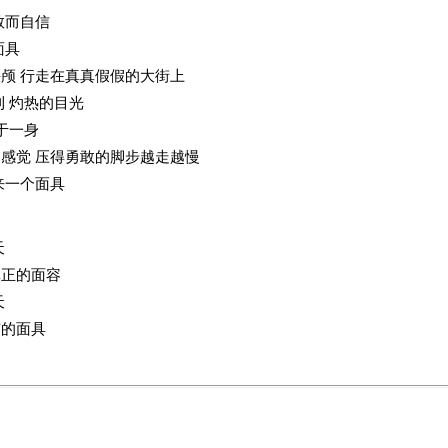
敢而自信
面具
颅 行走在真真假假的大街上
利 灼热的目光
聚于一身
感觉 压得勇敢的脚步越走越慢
来一个面具
天
真正的面容
天
有的面具