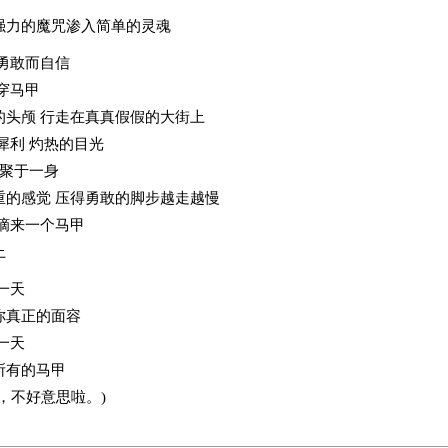
强力的魔咒渗入简单的灵魂
勇敢而自信
穿马甲
的头颅 行走在真真假假的大街上
犀利 灼热的目光
 聚于一身
重的感觉 压得勇敢的脚步越走越慢
手摘来一个马甲
上
一天
你真正的面容
一天
所有的马甲
，不好意思啦。)