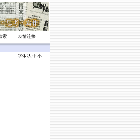
检索
友情连接
字体∶
大
中
小