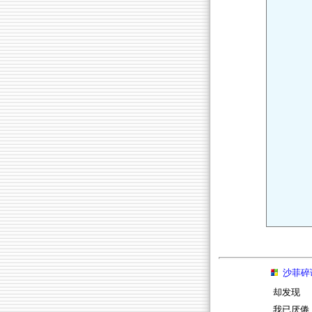
沙菲碎
却发现
我已厌倦