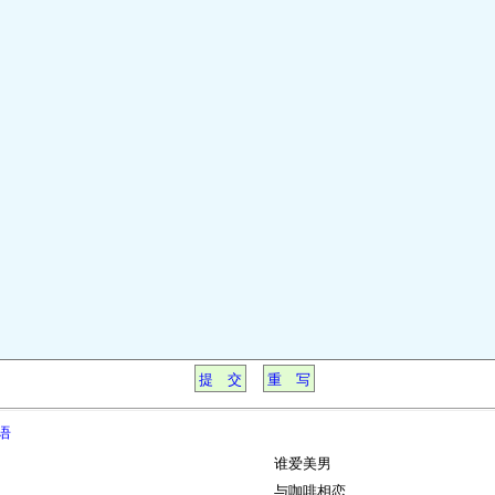
语
谁爱美男
与咖啡相恋