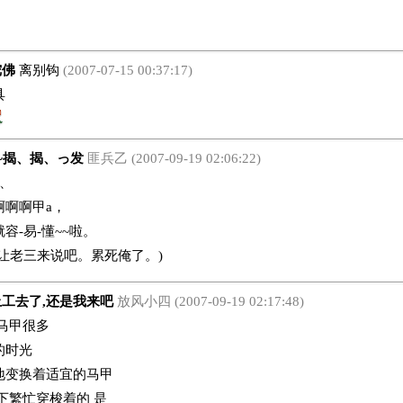
陀佛
离别钩
(2007-07-15 00:37:17)
具
~揭、揭、っ发
匪兵乙 (2007-09-19 02:06:22)
、
啊啊啊甲a，
容-易-懂~~啦。
让老三来说吧。累死俺了。)
工去了,还是我来吧
放风小四 (2007-09-19 02:17:48)
马甲很多
的时光
地变换着适宜的马甲
下繁忙穿梭着的 是