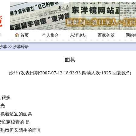
首页
个人集合
东洋论坛
百家荟萃
网站
沙菲
>> 沙菲碎语
面具
沙菲 (发表日期:2007-07-13 18:33:33 阅读人次:1925 回复数:5)
具很多
时光
变换着适宜的面具
繁忙穿梭着的 是
既熟悉但又陌生的面具