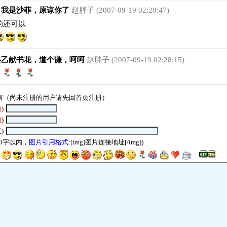
我是沙菲，原谅你了
赵胖子 (2007-09-19 02:20:47)
还可以
乙献书花，道个谦，呵呵
赵胖子 (2007-09-19 02:28:15)
言（尚未注册的用户请先回
首页
注册）
须
)
须
)
)
00字以内，
图片引用格式
:[img]图片连接地址[/img])