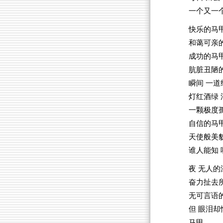
一个又一
快乐的马
和蔼可亲
成功的马
肮脏丑陋
瞬间 一
灯红酒绿
一颗极度
自信的马
天使般美
谁人能知 
夜 无人的
奋力扯去
无可言语
但 眼泪却
马甲