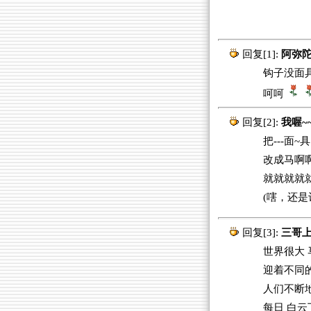
回复[1]:
阿弥
钩子没面
呵呵
回复[2]:
我喔~
把---面~具
改成马啊
就就就就就
(嗐，还是
回复[3]:
三哥上
世界很大 
迎着不同
人们不断
每日 白云