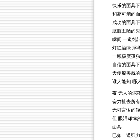
快乐的面具下
和蔼可亲的面
成功的面具下
肮脏丑陋的
瞬间 一道纯
灯红酒绿 浮
一颗极度孤
自信的面具下
天使般美貌的
谁人能知 哪
夜 无人的深
奋力扯去所
无可言语的
但 眼泪却悻
面具
已如一道强