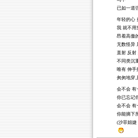
已如一道
年轻的心 
我 就不用
昂着高傲
无数怪异 
直射 反射
不同类沉
唯有 伸
匆匆地穿
会不会 有
你已忘记
会不会 有
你能摘下
(沙菲姐婕