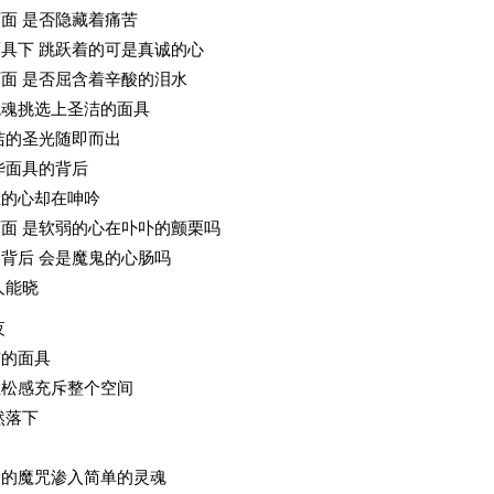
面 是否隐藏着痛苦
具下 跳跃着的可是真诚的心
面 是否屈含着辛酸的泪水
鬼魂挑选上圣洁的面具
洁的圣光随即而出
华面具的背后
独的心却在呻吟
面 是软弱的心在卟卟的颤栗吗
背后 会是魔鬼的心肠吗
人能晓
夜
有的面具
轻松感充斥整个空间
然落下
力的魔咒渗入简单的灵魂