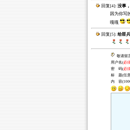
回复[4]:
没事，
因为你写的
嘎嘎
回复[5]:
给匪兵
敬请留
用户名(
必
密 码(
必
标 题(任意
内 容(10