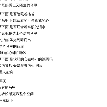
个既熟悉但又陌生的马甲
甲下面 是否隐藏着痛苦
的马甲下 跳跃着的可是真诚的心
甲下面 是否屈含着辛酸的泪水
的鬼魂挑选上圣洁的马甲
道纯洁的圣光随即而出
 浮华马甲的背后
孤独的心却在呻吟
甲下面 是软弱的心在卟卟的颤栗吗
貌的背后 会是魔鬼的心肠吗
哪人能晓
深夜
所有的马甲
的轻松感充斥整个空间
悻然落下