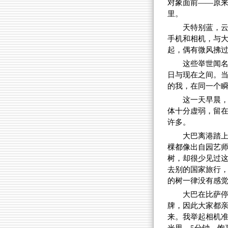
对象面前——原
里。
天特别蓝，
手机和相机，与
起，偶有微风拂
这些举世闻
日与现在之间。
的我，在同一个
这一天早晨
体十分虚弱，留
许多。
大巴离港踏
棵都像出自园艺
树，却很少见过
去别的国家旅行
的树一律没有感
大巴在比萨
牌，因此大家都亲
来。我举起相机