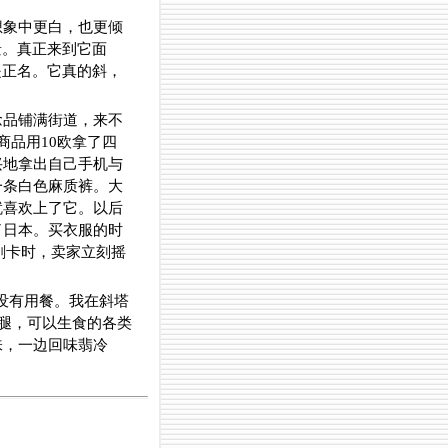
想象中更白，也更倾
景。真正来到它面
是正名。它真的斜，
念品铺满街道，来不
商品用10欧拿了四
兴地拿出自己手机与
一条白色麻质裤。大
就喜欢上了它。以后
了日本。买衣服的时
刷卡时，卖家立刻摇
，没有用餐。我在斜塔
火腿，可以生食的各类
味，一边回味翡冷