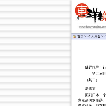
首页
>>
个人集合
>>
佛罗伦萨：行走
——第五届世
（其二）
房雪霏
回到日本一
竟然是佛罗伦萨
佛罗伦萨，我在