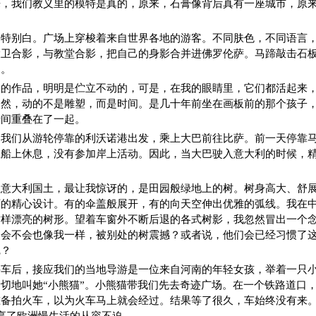
来，我们教义里的模特是真的，原来，石膏像背后真有一座城市，原
云特别白。广场上穿梭着来自世界各地的游客。不同肤色，不同语言
大卫合影，与教堂合影，把自己的身影合并进佛罗伦萨。马蹄敲击石
过。
名的作品，明明是伫立不动的，可是，在我的眼睛里，它们都活起来
当然，动的不是雕塑，而是时间。是几十年前坐在画板前的那个孩子
瞬间重叠在了一起。
，我们从游轮停靠的利沃诺港出发，乘上大巴前往比萨。前一天停靠
在船上休息，没有参加岸上活动。因此，当大巴驶入意大利的时候，
上意大利国土，最让我惊讶的，是田园般绿地上的树。树身高大、舒
师的精心设计。有的伞盖般展开，有的向天空伸出优雅的弧线。我在
这样漂亮的树形。望着车窗外不断后退的各式树影，我忽然冒出一个
，会不会也像我一样，被别处的树震撼？或者说，他们会已经习惯了
觉？
停车后，接应我们的当地导游是一位来自河南的年轻女孩，举着一只
切地叫她“小熊猫”。小熊猫带我们先去奇迹广场。在一个铁路道口
准备拍火车，以为火车马上就会经过。结果等了很久，车始终没有来