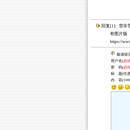
回复[1]:
雪非
有图片版
https://w
敬请留
用户名(
必
密 码(
必
标 题(任意
内 容(10