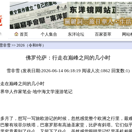
首页
个人集合
东洋论坛
百家荟萃
网站
雪非雪
>> 2026（令和8年）
佛罗伦萨：行走在巅峰之间的几小时
雪非雪 (发表日期:2026-06-14 06:18:19 阅读人次:1862 回复数:1)
在巅峰之间的几小时
界华人作家笔会·地中海文学漫游笔记
个多月了，想写一写旅欧游记的时候，忽然感觉整个欧洲之行里，最
。巴黎有埃菲尔铁塔，巴塞罗那有高迪圣家堂，比萨有斜塔。它们似
那里究竟看到了什么，又留下了什么，虽然感觉眼睛里记忆里手机相