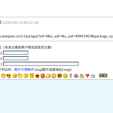
雪
(2026-06-14 06:22:34)
ww.jianpian.cn/a/1jop3gue?sd=4&a_uid=&s_uid=49941963&package_ty
言（尚未注册的用户请先回
首页
注册）
须
)
须
)
)
00字以内，
图片引用格式
:[img]图片连接地址[/img])