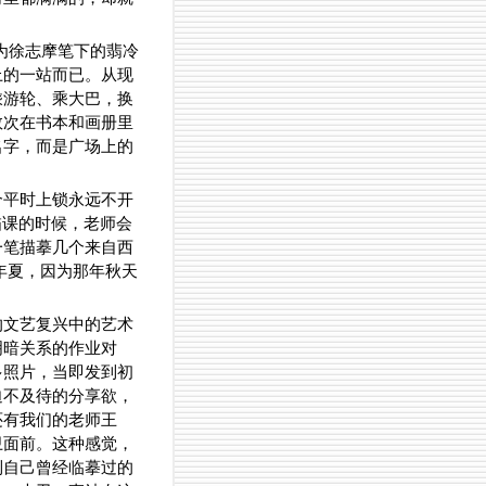
为徐志摩笔下的翡冷
上的一站而已。从现
乘游轮、乘大巴，换
数次在书本和画册里
名字，而是广场上的
个平时上锁永远不开
描课的时候，老师会
一笔描摹几个来自西
6年夏，因为那年秋天
的文艺复兴中的艺术
明暗关系的作业对
多照片，当即发到初
迫不及待的分享欲，
还有我们的老师王
卫面前。这种感觉，
到自己曾经临摹过的