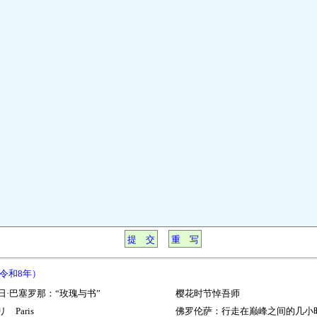
（令和8年）
日·巴塞罗那：“玫瑰与书”
樱花时节悼吾师
 Paris
佛罗伦萨：行走在巅峰之间的几小