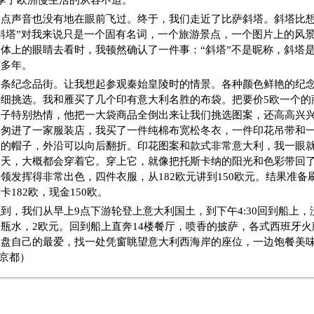
享了欧洲慢生活的从容不迫。
一点声音也没有地在眼前飞过。终于，我们走近了比萨斜塔。斜塔比
斜塔”对我来说只是一个固有名词，一个旅游景点，一个图片上的风
体上的眼睛去看时，我顿然确认了一件事：“斜塔”不是昵称，斜塔
百多年。
一条纪念品街。让我想起参观秦始皇陵时的情景。各种颜色鲜艳的纪
细挑选。我和雁买了几个印有意大利名胜的布袋。把要价5欧一个的
伙子特别热情，他把一大袋商品全倒出来让我们挑选图案，还高高兴
匆匆进了一家服装店，我买了一件纯棉布宽松冬衣，一件印花吊带和
大的帽子，外沿可以向后翻折。印花图案和款式非常意大利，我一眼
冬天，大概都会穿着它。穿上它，就像把托斯卡纳的阳光和色彩带回
领发挥得非常出色，四件衣服，从182欧元讲到150欧元。结果准备
182欧，现金150欧。
到，我们从早上9点下游轮登上意大利国土，到下午4:30回到船上
瓶水，2欧元。回到船上直奔14楼餐厅，喷香的披萨，各式西班牙
大盘自己的最爱，找一处凭窗眺望意大利西海岸的座位，一边饱餐美
13京都）