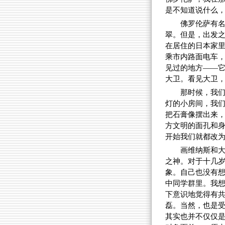
是不知道说什么
佛罗伦萨有名
翠。但是，出发
在居住的日本家
乘市内路面电车
见过的地方——
大卫。看见大卫
那时候，我
灯的小房间，我们
把石膏像摆出来
方文明的面孔和身
开始我们就都改为
画维纳斯和
之神。对于十几
象。自己也没有
中同学群里。我
下意识地觉得有
磊。当然，也是
其实也并不仅仅