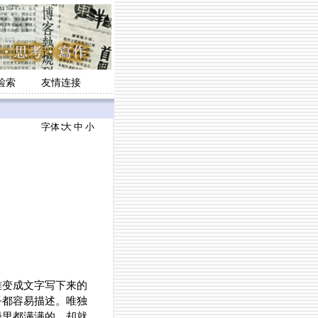
检索
友情连接
字体∶
大
中
小
难变成文字写下来的
乎都容易描述。唯独
册里都满满的，却就