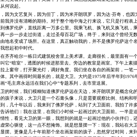
，从何说起。
，因为文艺复兴，因为但丁，因为米开朗琪罗，因为达·芬奇，也因
之前我并没有清晰的期待。对于整个地中海之行来说，它只是行程表
里到佛罗伦萨，直线距离一万多公里。我乘飞机、换飞机又换飞机，
，再一步一步走过街道，走过圣母百花广场，终于，来到这个曾经无
它由地名变成了场所。在这里，真正触动我的，并不是佛罗伦萨这个
，我想起初中时代。
们在齐齐哈尔一栋日式建筑校舍里上美术课。走廊很长，最里面有一
叫它“暗室”，透图的时候进那里去。旁边的教室是画室。下午上素
，拉上窗帘，打开聚光灯，调好角度。我们坐在各自的画架前，一笔
体。其中画得时间最长的，就是大卫。大约是1975年后半年到197
画“毛主席永远活在我们心中”专题系列，去市里送展。
大卫的时候，我们模糊知道佛罗伦萨远在天边，米开朗琪罗是概念化
岁的孩子来说，大卫只是一个石膏头像，只是需要观察比例、结构和
想到，几十年以后，我来到了佛罗伦萨，站到了大卫面前。我拍了许
想告诉他们：我在这里，在我们小时候一起画过的大卫面前。一半是
共情性，看见大卫的第一眼，我想到的就是一起画过他的小伙伴们，
受虚荣心驱使，这一点不想掩饰。就是想显摆一下：现在，我站在大
是显摆。更像是几十年前那个坐在画架前的孩子，忽然穿过时间，来