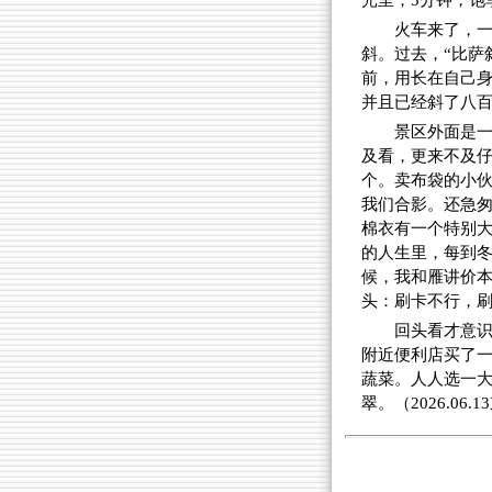
光里，5分钟，饱
火车来了，
斜。过去，“比萨
前，用长在自己身
并且已经斜了八
景区外面是
及看，更来不及仔
个。卖布袋的小
我们合影。还急
棉衣有一个特别
的人生里，每到
候，我和雁讲价本
头：刷卡不行，刷卡
回头看才意识
附近便利店买了一
蔬菜。人人选一
翠。（2026.06.