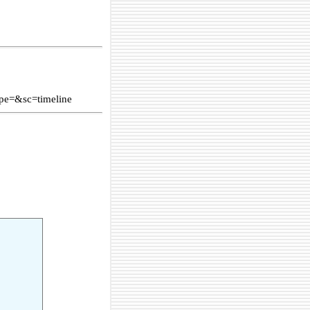
pe=&sc=timeline