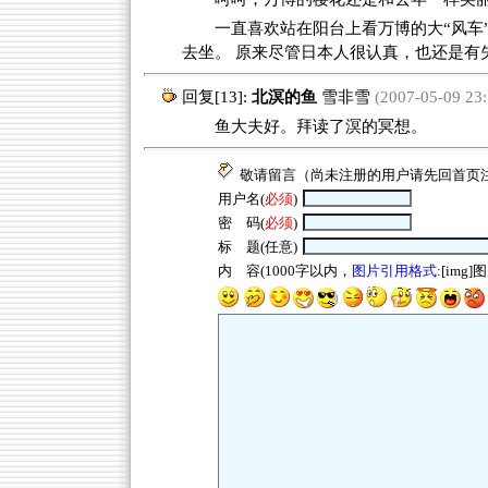
一直喜欢站在阳台上看万博的大“风车”
去坐。 原来尽管日本人很认真，也还是有
回复[13]:
北溟的鱼
雪非雪
(2007-05-09 23:
鱼大夫好。拜读了溟的冥想。
敬请留言（尚未注册的用户请先回
首页
用户名(
必须
)
密 码(
必须
)
标 题(任意)
内 容(1000字以内，
图片引用格式
:[img]