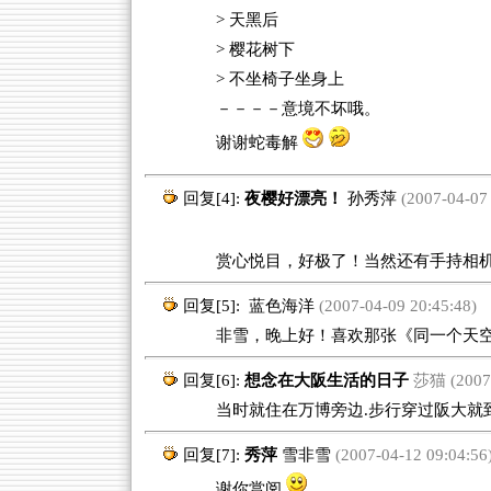
> 天黑后
> 樱花树下
> 不坐椅子坐身上
－－－－意境不坏哦。
谢谢蛇毒解
回复[4]:
夜樱好漂亮！
孙秀萍
(2007-04-07 
赏心悦目，好极了！当然还有手持相
回复[5]:
蓝色海洋
(2007-04-09 20:45:48)
非雪，晚上好！喜欢那张《同一个天空
回复[6]:
想念在大阪生活的日子
莎猫 (2007-
当时就住在万博旁边.步行穿过阪大就到了
回复[7]:
秀萍
雪非雪
(2007-04-12 09:04:56
谢你赏阅