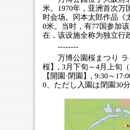
米。1970年，亚洲首次
时会场。冈本太郎作品《
0米。当时，有77国参加该
在，该设施全称为独立行
--------
万博公園桜まつり ラ
桜】, 3月下旬～4月上旬（開
【開園·閉園】, 9:30～17
0、ただし入園は閉園30