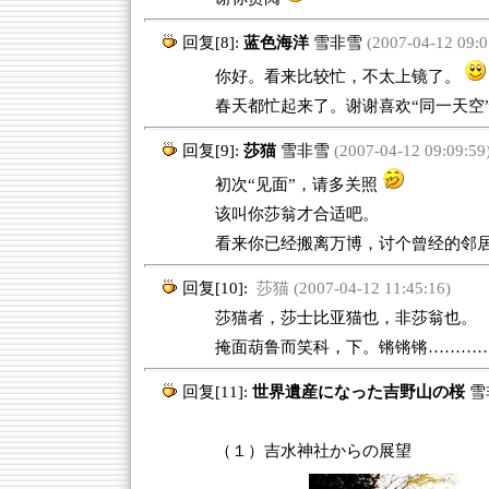
回复[8]:
蓝色海洋
雪非雪
(2007-04-12 09:0
你好。看来比较忙，不太上镜了。
春天都忙起来了。谢谢喜欢“同一天空
回复[9]:
莎猫
雪非雪
(2007-04-12 09:09:59
初次“见面”，请多关照
该叫你莎翁才合适吧。
看来你已经搬离万博，讨个曾经的邻
回复[10]:
莎猫 (2007-04-12 11:45:16)
莎猫者，莎士比亚猫也，非莎翁也。
掩面葫鲁而笑科，下。锵锵锵………
回复[11]:
世界遺産になった吉野山の桜
雪
（１）吉水神社からの展望