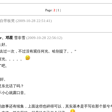
Page:
2
|
1
|
自带板凳 (2009-10-28 22:51:41)
ier、邓星
雪非雪
(2009-10-28 22:56:12)
好。
前去过一次，不过没有观任何光。哈别提了。。”
何光。。。。。
了吧。
上好。
是东北话了吗？
不小心就露口音。
的故事还有续集，上面这些也碎得可以，其实基本是手写在那个脏兮