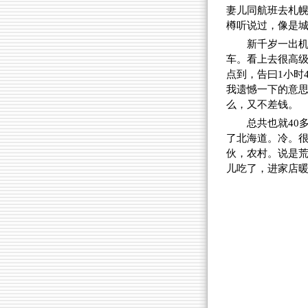
妻儿同航班去札
樽听说过，像是
新千岁一出机
车。看上去很高级
点到，告曰1小时
我遗憾一下的意思
么，又不差钱。
总共也就40
了北海道。冷。
伙，农村。说是
儿吃了，进家店