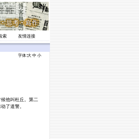
检索
友情连接
字体∶
大
中
小
时候他叫杜丘。第二
惊动了道警。