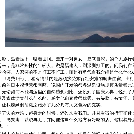
山影，热着足下，聊着世间。走来一对男女，是来自深圳的个人旅行
起来，是非常知性的年轻人。说是福建人，到深圳打工的。问我们在
哈哈笑。人家笑的不是打工不打工，而是有勇气自我介绍是什么什么
，申请费1千元，稍有情绪的是必须接受旅行社安排的航班住宿。出行9
眼前的日本很满意很陶醉。说国内开发的很多温泉设施规模质量都比
，无论如何不能与这里的自然感觉相比。还说到了国庆大典，说到了
以及媒体愤青什么什么的。感觉他们素质很优秀。有头脑，有情怀。
，让我感到洞爷湖之旅添了几分具有人文色彩的充实。
坐旁边的老翁，起身走的时候，还过来看我们。并且看我的行李和鞋
们，见要走，就说再见，并问他这里什么地方有好吃的店。他指着身
。”