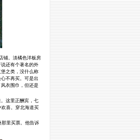
店铺。淡橘色洋板房
听说还有个著名的外
汉堡之类，没什么称
决心不再买。可是出
了风衣围巾，但还是
鞋。这里正酬宾，七
中欢喜。穿北海道买
桑那里买票。他告诉