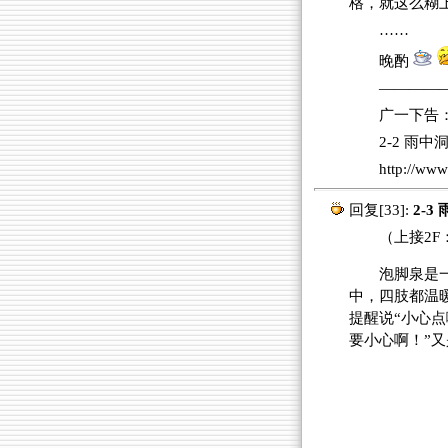
格，就这么糊
……
晚酌
————
广一下告
2-2 雨
http://w
回复[33]:
2-3
（上接2F
泡脚泉是
中，四肢都温
提醒说“小心
要小心啊！”