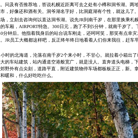
幌。问及有否推荐地，答说札幌近距离可去之处有小樽和洞爷湖。两
城市，好像还和酒有关。洞爷湖名字好，比洞庭湖有个性，就这儿了
场，立刻去咨询何以直达洞爷湖。说先JR到南千岁，在那里换乘札
的车厢，AIRPORT特急。300日元，跑了不到5分钟，就南千岁了
40分钟后。他指着我身后的站台说车刚走，还呵呵笑，那笑有点幸
。JR员工大概都这样吧，反正终年终日地看着人们你来我往，赶车
多小时的北海道，沦落在南千岁2个来小时，不甘心。就拉着小箱出
很大的车站建筑，站内通道空港般宽广，就是没人。直奔道头电梯，
荒郊野外有点尖刻，道路平直，附近建筑物停车场都板板正正，新。
暖和暖和，什么好吃吃什么。