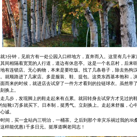
就3分钟，见前方有一处公园入口样地方，直奔而入。这里有几十家
，其间相隔着宽宽的人行道，道边有休息亭。这是一个名店村，后来
各地有连锁店。无心购物，本来是要吃饭。找了几条巷子，除去热狗
吃。就顺路进了几家店。多是服装、鞋、提包。这类东西基本饱和，
扑面而来的时候，就进店去试穿了一件方才看到的拉链球衣。虽然带
立刻换上。
。走几步，发现脚上的鞋走起来有点累。就回转身去试穿方才见过的
的短靴1万多就买下。日本制，挺秀气。立刻换上。走起来舒服，心
，心诚。
钟时间，买一盒站内三明治，一桶茶。之后到那个幸灾乐祸过我的JR
这样能优惠1千多日元。挺厚道啊老同志！