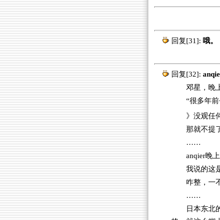
回复[31]:
哦。
回复[32]:
anq
邓星，晚上
“很多年
》没观任
那就不提
……
anqier晚
我说的这
咋整，一
……
日本东北