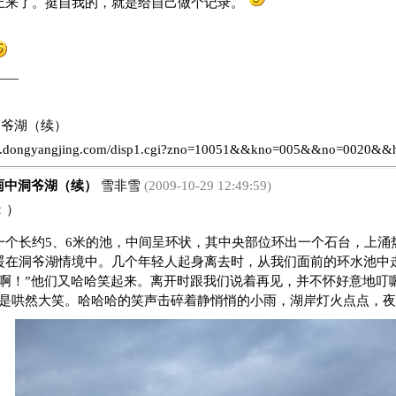
上来了。挺自我的，就是给自己做个记录。
——
：
中洞爷湖（续）
ww.dongyangjing.com/disp1.cgi?zno=10051&&kno=005&&no=0020&&
 雨中洞爷湖（续）
雪非雪
(2009-10-29 12:49:59)
：）
一个长约5、6米的池，中间呈环状，其中央部位环出一个石台，上涌
暖在洞爷湖情境中。几个年轻人起身离去时，从我们面前的环水池中
点啊！”他们又哈哈笑起来。离开时跟我们说着再见，并不怀好意地叮
又是哄然大笑。哈哈哈的笑声击碎着静悄悄的小雨，湖岸灯火点点，