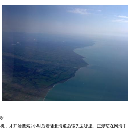
岁
机，才开始搜索2小时后着陆北海道后该先去哪里。正渺茫在网海中