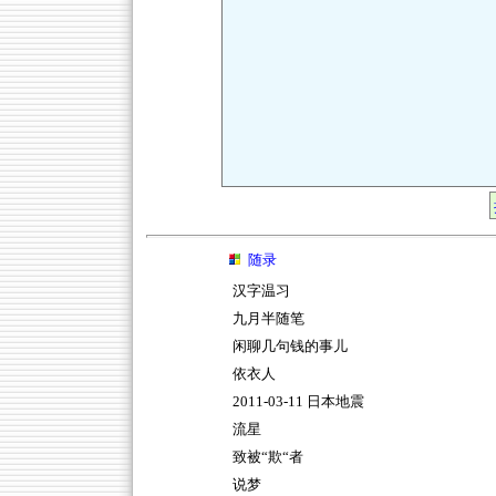
随录
汉字温习
九月半随笔
闲聊几句钱的事儿
依衣人
2011-03-11 日本地震
流星
致被“欺“者
说梦