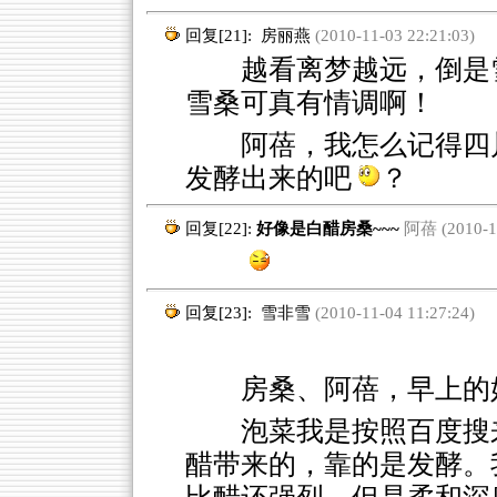
回复[21]:
房丽燕
(2010-11-03 22:21:03)
越看离梦越远，倒是雪
雪桑可真有情调啊！
阿蓓，我怎么记得四
发酵出来的吧
？
回复[22]:
好像是白醋房桑~~~
阿蓓 (2010-11
回复[23]:
雪非雪
(2010-11-04 11:27:24)
房桑、阿蓓，早上的
泡菜我是按照百度搜
醋带来的，靠的是发酵。