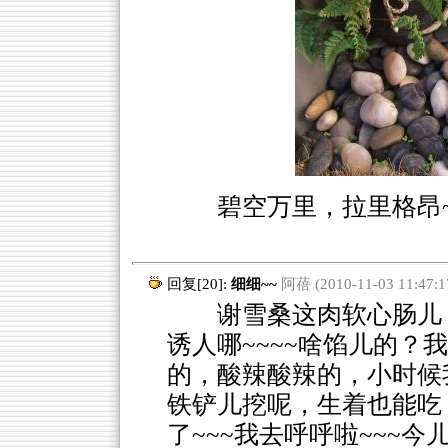
碧空万里，拉里格昂~~
回复[20]:
细细~~
阿蓓 (2010-11-03 11:47:1
谢雪桑这肉软心肠儿，我
诱人哪~~~~啥馅儿的？
的，酸辣酸辣的，小时候
铁铲儿挖呢，生着也能吃
了~~~我去呼呼啦~~~今