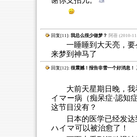
谢你支招儿。
回复[11]:
我总么很少做梦？
阿蓓 (2010-11-
一睡睡到大天亮，要么
来梦到神马了
回复[12]:
很震撼！报告非雪一个好消息！
大前天星期日晚，我
イマー病（痴呆症·認知
这节目没有？
日本的医学已经发达到
ハイマ可以被治愈了！