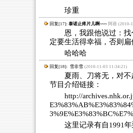
珍重
回复[17]:
泰诺止疼片儿啊~~~
阿蓓 (2010-11
恩，我跟他说过：找个
定要生活得幸福，否则扁他
哈哈哈
回复[18]:
雪非雪
(2010-11-03 11:34:21)
夏雨、刀将无，对不起
节目介绍链接：
http://archives.nhk.
E3%83%AB%E3%83%84
3%9E%E3%83%BC%E7%9
这里记录有自1991