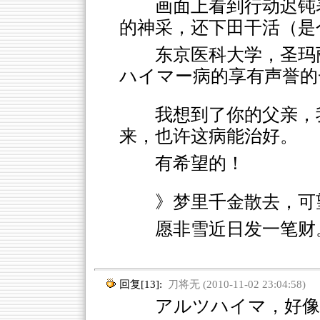
画面上看到行动迟钝
的神采，还下田干活（是
东京医科大学，圣玛
ハイマー病的享有声誉的
我想到了你的父亲，
来，也许这病能治好。
有希望的！
》梦里千金散去，可
愿非雪近日发一笔财
回复[13]:
刀将无 (2010-11-02 23:04:58)
アルツハイマ，好像叫