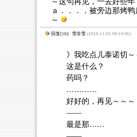
～这句再见，一去好些年
ａ．．．．被旁边那烤鸭
～
回复[16]:
雪非雪
(2010-11-03 00:19:06)
》我吃点儿泰诺切～
这是什么？
药吗？
…………
好好的，再见～～～
——
最是那……
——