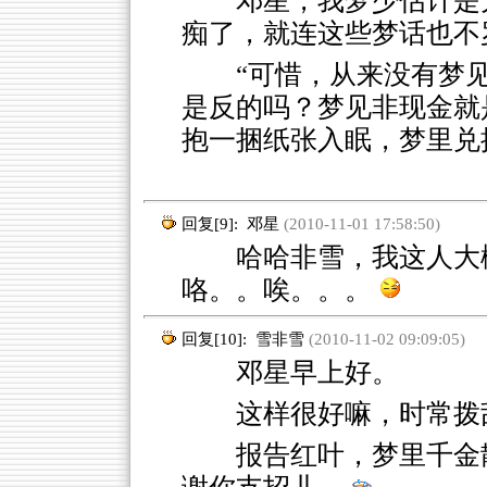
邓星，我梦少估计是
痴了，就连这些梦话也不
“可惜，从来没有梦
是反的吗？梦见非现金就
抱一捆纸张入眠，梦里兑
回复[9]:
邓星
(2010-11-01 17:58:50)
哈哈非雪，我这人大概
咯。。唉。。。
回复[10]:
雪非雪
(2010-11-02 09:09:05)
邓星早上好。
这样很好嘛，时常拨
报告红叶，梦里千金