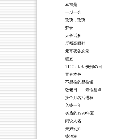
幸福是——
一期一会
玫瑰，玫瑰
梦录
天长话多
反叛高跟鞋
元宵夜备忘录
破五
1122：いい夫婦の日
青春本色
不易拉的易拉罐
敬老日——寿命盘点
换个月名活进秋
入镜一年
炎热的1990年夏
闲说人名
夫妇别姓
镜泊湖