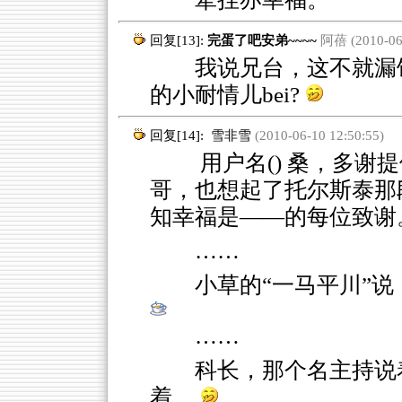
回复[13]:
完蛋了吧安弟~~~~
阿蓓 (2010-06-
我说兄台，这不就漏馅
的小耐情儿bei?
回复[14]:
雪非雪
(2010-06-10 12:50:55)
用户名() 桑，多谢提
哥，也想起了托尔斯泰那
知幸福是——的每位致谢
……
小草的“一马平川”
……
科长，那个名主持说
着。