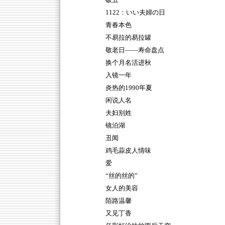
破五
1122：いい夫婦の日
青春本色
不易拉的易拉罐
敬老日——寿命盘点
换个月名活进秋
入镜一年
炎热的1990年夏
闲说人名
夫妇别姓
镜泊湖
丑闻
鸡毛蒜皮人情味
爱
“丝的丝的”
女人的美容
陌路温馨
又见丁香