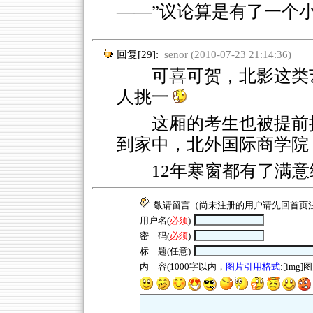
——”议论算是有了一个
回复[29]:
senor (2010-07-23 21:14:36)
可喜可贺，北影这类艺
人挑一
这厢的考生也被提前
到家中，北外国际商学院，
12年寒窗都有了满
敬请留言（尚未注册的用户请先回
首页
用户名(
必须
)
密 码(
必须
)
标 题(任意)
内 容(1000字以内，
图片引用格式
:[img]