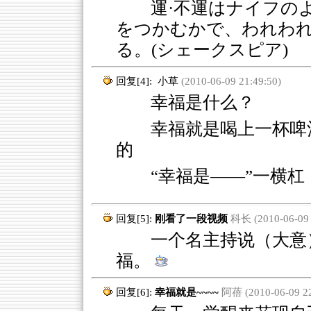
運·不運はナイフの
をつかむかで、われわ
る。(シェークスピア)
回复[4]:
小草
(2010-06-09 21:49:50)
幸福是什么？
幸福就是喝上一杯啤
的
“幸福是——”一横
回复[5]:
刚看了一段视频
科长 (2010-06-09 
一个名主持说（大意）
福。
回复[6]:
幸福就是~~~~
阿蓓 (2010-06-09 22