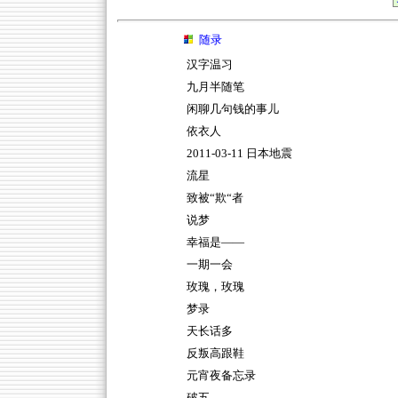
随录
汉字温习
九月半随笔
闲聊几句钱的事儿
依衣人
2011-03-11 日本地震
流星
致被“欺“者
说梦
幸福是——
一期一会
玫瑰，玫瑰
梦录
天长话多
反叛高跟鞋
元宵夜备忘录