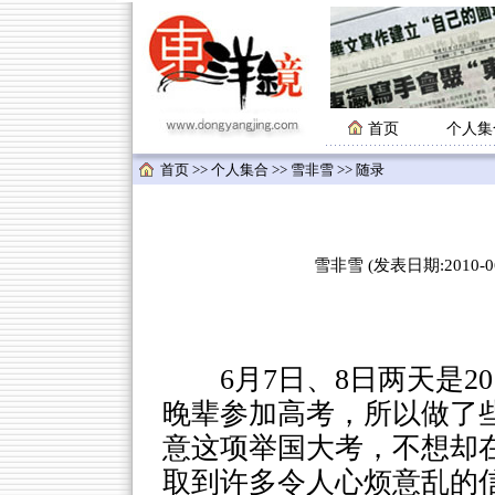
首页
个人集
首页
>>
个人集合
>>
雪非雪
>> 随录
雪非雪 (发表日期:2010-06-
6月7日、8日两天是
晚辈参加高考，所以做了
意这项举国大考，不想却
取到许多令人心烦意乱的