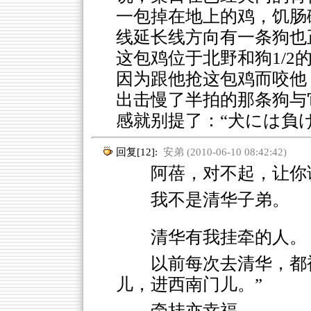
一包掉在地上的鸡，饥肠
线延长线方向有一条狗也
这包鸡位于北野和狗1/
因为跟他抢这包鸡而咬他
出击慢了半拍的那条狗与
感就别提了：“犬には負
回复[12]:
安弟 (2010-06-10 08:42:42)
阿蓓，对不起，让你
我不是清华子弟。
清华有我挂牵的人。
以前每次去清华，都
儿，进西南门儿。”
牵挂亦幸福。