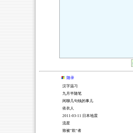
随录
汉字温习
九月半随笔
闲聊几句钱的事儿
依衣人
2011-03-11 日本地震
流星
致被“欺“者