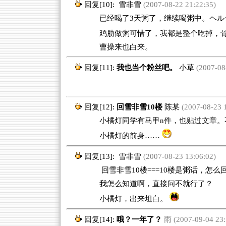
回复[10]:
雪非雪
(2007-08-22 21:22:35)
已经喝了3天粥了，继续喝粥中。ヘル
鸡肋做粥可惜了，我都是整个吃掉，
曹操来也白来。
回复[11]:
我也当个粉丝吧。
小草
(2007-08-
回复[12]:
回雪非雪10楼
陈某
(2007-08-23 1
小橘灯同学有马甲n件，也贴过文章。不
小橘灯的前身……
回复[13]:
雪非雪
(2007-08-23 13:06:02)
回雪非雪10楼===10楼是粥话，怎么
我怎么知道啊，直接问不就行了？
小橘灯，出来坦白。
回复[14]:
哦？一年了？
雨 (2007-09-04 23: