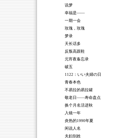
说梦
幸福是——
一期一会
玫瑰，玫瑰
梦录
天长话多
反叛高跟鞋
元宵夜备忘录
破五
1122：いい夫婦の日
青春本色
不易拉的易拉罐
敬老日——寿命盘点
换个月名活进秋
入镜一年
炎热的1990年夏
闲说人名
夫妇别姓