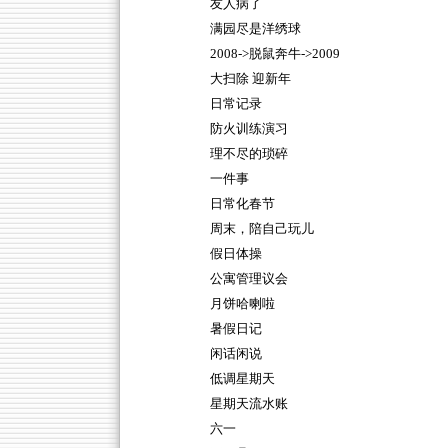
友人病了
满园尽是洋绣球
2008->脱鼠奔牛->2009
大扫除 迎新年
日常记录
防火训练演习
理不尽的琐碎
一件事
日常化春节
周末，陪自己玩儿
假日体操
公寓管理议会
月饼哈喇啦
暑假日记
闲话闲说
低调星期天
星期天流水账
六一