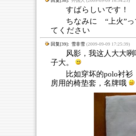
回复[38]:
外国人 (2009-09-09 16:54:25)
すばらしいです！
ちなみに “上火”
てください
回复[39]:
雪非雪
(2009-09-09 17:25:39)
风影，我这人大大咧咧
子大。
比如穿坏的polo衬
房用的椅垫套，名牌哦