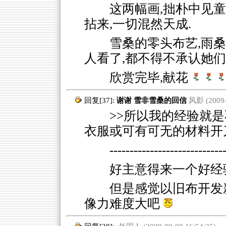
这两幅画,拙朴中见童
拈来,一切混然天成.
雪桑的零头布艺,雨桑
人看了,都不得不承认她
欣赏完毕,献花
回复[37]:
谢谢 雪非雪桑的回信
风影 (2009-0
>>所以我的经验就是
衣服或可有可无的材料开
----------------------------
好主意得来一个好经
但是感觉以旧布开发
像力难度大吧