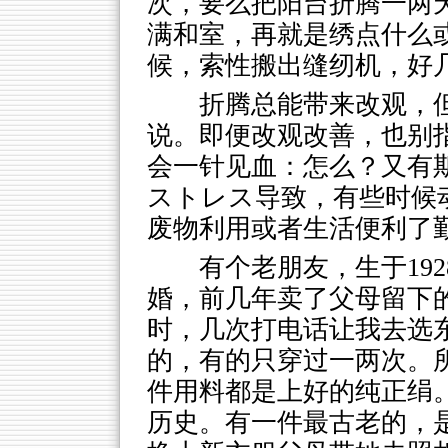
次，要么把阳台折腾一两
满和室，再就是绣点什么
候，索性搬出缝纫机，好
折腾总能带来改观，
说。即便改观改善，也别
会一针见血：怎么？又有
ストレス导致，有些时候
废物利用或者生活便利了
有个老朋友，生于19
婚，前几年卖了父母留下
时，几次打电话让我去选
的，有的只穿过一两次。
件用料都是上好的纯正绢
历史。有一件最古老的，