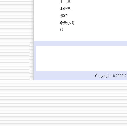
工 具
本命年
搬家
今天小满
钱
Copyright ◎ 2006