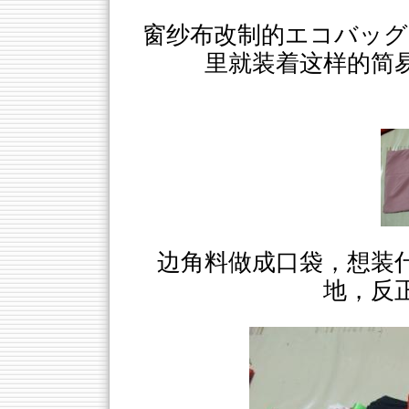
窗纱布改制的エコバッグ
里就装着这样的简
边角料做成口袋，想装
地，反