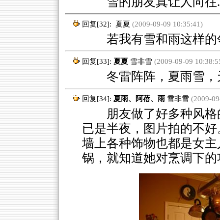
雪的朋友真让人向往....
回复[32]:
夏夏
(2009-09-09 10:35:41)
若我有雪和雨这样的邻居就
回复[33]:
夏夏
雪非雪
(2009-09-09 10:38:5
冬雷阵阵，夏雨雪，天
回复[34]:
夏雨、阿蓓、雨
雪非雪
(2009-09-
朋友做了好多种风格的
已是半夜，图片拍的不好
墙上各种饰物也都是女主
锅，就知道她对烹调下的