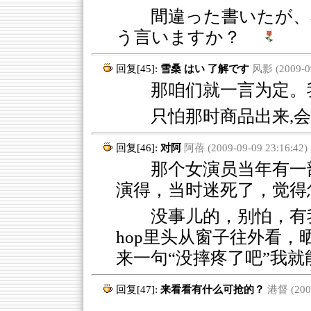
間違った書いたが、
う言いますか？
回复[45]:
雪桑 はい 了解です
风影 (2009-09
那咱们就一言为定。我这
只怕那时商品出来,
回复[46]:
对阿
阿蓓 (2009-09-09 23:16:42)
那个女演员当年有一部
演得，当时迷死了，觉得怎么
没事儿的，别怕，有我呢
hop里头从窗子往外看，晒
来一句“没摔疼了吧”我就能
回复[47]:
来看看有什么可抢的？
港督 (2009