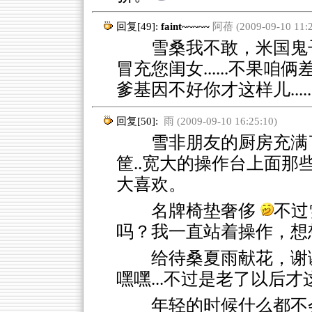
回复[49]:
faint~~~~~
阿蓓 (2009-09-10 11:2
雪桑我不敢，米国鬼子
冒充您闺女......不果
爹基因不好你才这样儿.....
回复[50]:
雨 (2009-09-10 16:25:10)
雪非朋友的厨房充满了
筐..宽大的操作台上面那
大喜欢。
名牌椅垫奢侈
不过
吗？我一直站着操作，想
给待桑夏雨献花，谢
嘿嘿...不过是老了以后才
年轻的时候什么都不