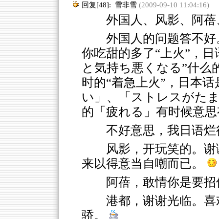
回复[48]:
雪非雪
(2009-09-10 11:04:16)
外国人、风影、阿蓓
外国人的问题答不好
你吃甜的多了“上火”，
と気持ち悪くなる”什么
时的“着急上火”，日本
い」、「ストレスがたま
的「疲れる」有时候意思
不好意思，我日语烂
风影，开玩笑的。谢
来以得意当自嘲而已。
阿蓓，敢情你是要招
港都，谢谢光临。喜
骄。