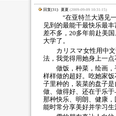
回复[31]:
夏夏
(2009-09-09 10:31:15)
"在亚特兰大遇见一个
见到的最能干最快乐最丰
差不多，20多年前赴美
大学了。
カリスマ女性用中文
法，我觉得用她身上一点
做饭，种菜，绘画，
样样做的超好。吃她家饭
子里种的，装菜的盘子是
做、做得好、还在于乐于
那种快乐、明朗、健康，
能时常分享美好并学习生