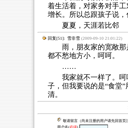
着生活着，对家务对手工
增长。所以总跟孩子说，
夏夏，天涯若比邻
回复[51]:
雪非雪
(2009-09-10 21:01:22)
雨，朋友家的宽敞那是
都不愁地方小，呵呵。
……
我家就不一样了。呵
子，但我要说的是“食堂
清。
敬请留言（尚未注册的用户请先回
首页
用户名(
必须
)