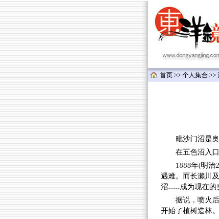
首页
>>
个人集合
>>
毗沙门沼是奥磐
在五色沼入口
1888年(
遇难。而长濑川及
沼......成为
据说，喷火
开始了植树造林