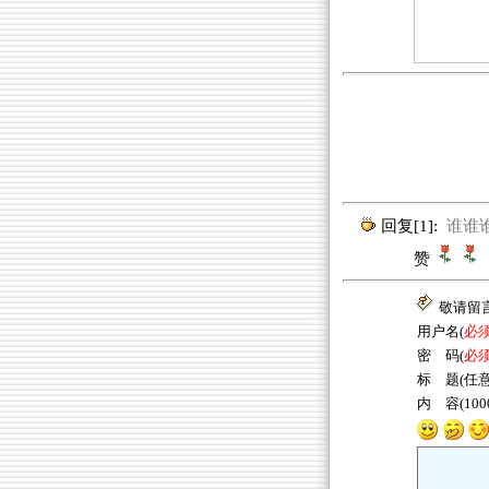
回复[1]:
谁谁谁 (
赞
敬请留
用户名(
必
密 码(
必
标 题(任意
内 容(10