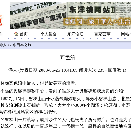
首页
个人集合
东洋论坛
百家荟萃
网站
游人
>> 东日本之旅
五色沼
游人 (发表日期:2008-05-25 10:41:09 阅读人次:2394 回复数:1)
梯五色沼中最大，也是最美丽的沼泽。
不远的奥磐梯游客中心，看到了很多关于奥磐梯形成历史的介绍:
明治21年)7月15日，磐梯山由于水蒸气爆炸喷火，导致小磐梯山崩，北麓
其支流则被山石截断，形成了大大小小300多个湖沼：桧原湖，小
现在的奥磐梯旅游风景区的核心部分。
后的磐梯山一片荒凉，劫后余生的人们也丧失了所有财产。也许是为
。就这样，在以后的一百多年里，一代接一代，磐梯的自然慢慢地恢