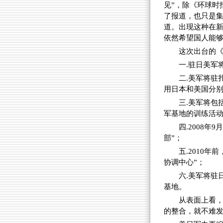
见”，除《环球时
了报道，也只是集
道。出现这种在新
依然希望国人能够
这次出台的《
一.驻日美军
二.美军将驻
用日本和美国分别
三.美军将包
军基地的训练活
四.2008
部”；
五.2010
协调中心”；
六.美军将驻
基地。
从表面上看
的整合，就不难