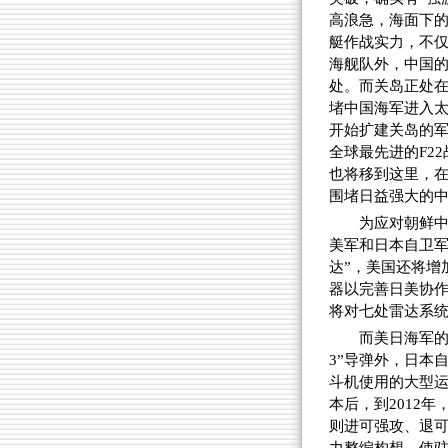
高浪急，海面下
艇作战实力，不仅
海舰队外，中国
处。而关岛正处
堵中国海军进入太
开始扩建关岛的军
全球最先进的F2
也将移到这里，在
围堵日益强大的
为应对朝鲜
美军和日本自卫军
达”，美国还将增
器以完善日美协
将对七处雷达系统
而美日海军的
3”导弹外，日本
斗机使用的大型运
本后，到2012
则进可强攻、退可