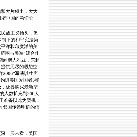
地和大片领土，大大
围堵中国的急切心
坛民族主义抬头，但
体制下的和平宪法第
太平洋和印度洋的美
范围与美军“综合作
南到澳大利亚，东起
力提供无尽的暇想空
006”军演以壮声
，购进美国爱国者3和
级，还要购买最新型
的人数扩充到200人
府正准备以此为契机，
向邻国传递明确的信
更深一层来看，美国