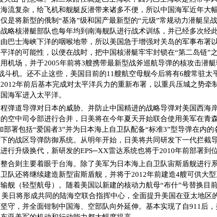
的海流复杂，给飞机和舰艇反潜带来诸多不便，所以中国海军近年大
仅是将新型的俄制“基洛”级和国产最新型的“元级”常规动力潜艇呈
的战略核潜艇部队也每年均到南海舰队进行战术训练，并已经多次经
在由巴士海峡下洋的咽喉地带，所以美国急于增强对关岛的军事布署
平洋的可能性，以便在战时，把中国核潜艇牢牢封锁在“第二岛链”之内
用机场，并于2005年前将3艘携带最新型战斧巡航导弹的核攻击潜
2战斗机。还不止这些，美国目前的11艘航空母舰今后将有6艘常驻太平
2012年前后基本完成对太平洋兵力的重新布署，以重兵压城之势牵
中国海军进入太平洋。
中程弹道导弹对日本的威胁、并防止中国精进的战略导弹对美国西海
的空中司令部进行合并，日美将在今年夏天开始联合使用美军在青森
加部署包括“爱国者3”并为日本海上自卫队配备“标准3”型导弹在内
作下的战区导弹防御系统。从明年开始，日美将共同研发下一代拦截
进行升级换代，新研发的EPS─XX雷达系统也将于2010年前部署到
整合则主要着眼于台海。除了美军为日本海上自卫队宙斯盾舰进行系
自卫队还将继续建造新型宙斯盾舰，并将于2012年前建造4艘可供大
输舰（轻型航母）。随着美国以新建的核动力航母“布什”号替换目前
年，美日将形成共同的陆海空联合指挥中心，全面提升美国在亚太地区
坚守，并全面钳制中国海、空部队向外延伸。基本实现了自911后