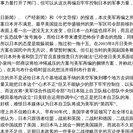
军事力量打开了闸门，但可以从这次再编后牢牢控制日本的军事力量
日新闻》、《产经新闻》和《中文导报》的报道，本次美军再编之所
案日本并不满意。最早美国提出把华盛顿州的第一军区司令部前移到
表面上看一出一进没无太大改变，但日本一点利益也得不到，而且还
对“反恐战争”发号施令，而给日本带来遭受恐怖份子袭击的危险，同
所以日本的态度是能躲就躲，拖过初一拖十五。在2003年8月日美
编方案在国民中尚无共识，希望暂时搁浅。但引起当时的美国副国务
，他对日本外务省和防卫厅官员直接指责日方的做法“已经使日美关系面临脱
小泉纯一郎商议将给冲绳减压的方案与美军再编的捆绑方案，并称此
心，在其与布什会晤时提出此想法并得到布什首肯。
关注的并不是还给日本几个基地或嘉手纳的美空军换到哪个地方去训
量又能把日本这个“心术不正”但又不能缺少的部下牢牢控制住，以
。而这次将“美军综合作战司令部”与日本陆上自卫队核心部队中央
横田基地内设立“日美联合运用协调中心”也正是把日本自卫队的海
好棋，难怪日本媒体认为日本自卫队将成为美军的“第四军”。
理上并不信赖日本人。早有90年代，美国学者亨廷顿写了在全球引
，他认为，日本只跟强者结盟，战前和英国，二战时和德国，二战后
，或中国战胜了美国，则日本马上就会一脚把美国踢开。而就在不久
日本并不足信，近期日本政客的一些美化二战侵略历史的言论使美国