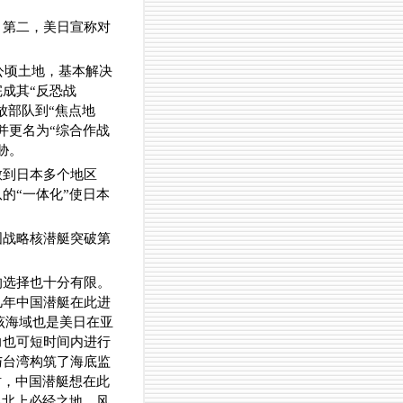
；第二，美日宣称对
公顷土地，基本解决
成其“反恐战
放部队到“焦点地
并更名为“综合作战
胁。
散到日本多个地区
的“一体化”使日本
国战略核潜艇突破第
的选择也十分有限。
几年中国潜艇在此进
该海域也是美日在亚
力也可短时间内进行
与台湾构筑了海底监
时，中国潜艇想在此
风北上必经之地，风