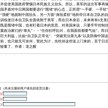
，并促使美国政府警惕日本民族主义抬头。所以，美军的这次军事再
国矛盾对中日两国都要进行“围堵”的心态，正所谓“一手硬、一手软
“强硬”地扼制中国抬头，另一方面“身段柔软”地剥夺日本自卫队的
训练使日本自卫队全面依附于美军，而在日本身后，未来将有6支美
，既是围堵中国，也有盯着日本的意思。对美国来说，只要牢牢控制
翼政治家们的“睾丸”－－“任你狂呼乱叫，在我面前都要气短”。而
巨大利益，比如“自卫队正常化”、“突破宪法第九条”以及防御中国
面前，也只能无可奈何，暂此为计，先吃掉这些送上门来的，至于日
中较量了。作者：龙之醒
言（尚未注册的用户请先回
首页
注册）
须
)
须
)
)