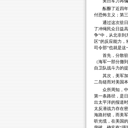
美日军力再
酝酿了近四
付恐怖主义；第
通过这次驻日
了冲绳民众日益高
争”中，从北非到
区”的反应能力，
司令部”也就是这
首先，分散
（海军一部分撤到
自卫队战斗力的
其次，美军
二岛链而对美国
众所周知，
第一条路径，是
出太平洋的报道时
太反潜战力存在
海路封锁，而美
听光缆，在美国的
突破，确实有“强