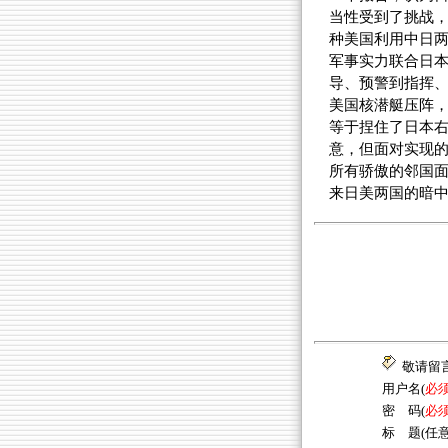
当性受到了挑战
种美国利用中日两
军事实力联合日本
导、预警到指挥、
美国核潜艇压阵
等于捏住了日本右
意，但面对实现的
所有骄傲的邻国
来日美两国的暗
敬请留
用户名(
必
密 码(
必
标 题(任意