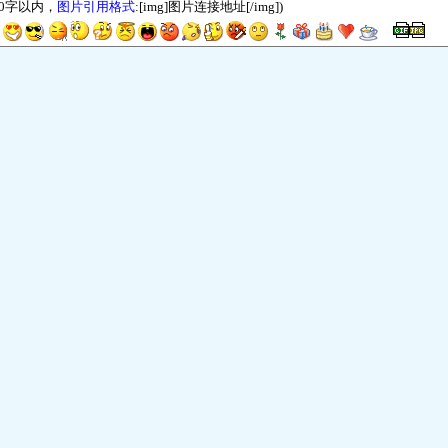
00字以内，
图片引用格式
:[img]图片连接地址[/img])