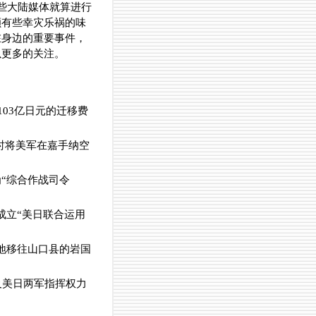
些大陆媒体就算进行
颇有些幸灾乐祸的味
在身边的重要事件，
以更多的关注。
103亿日元的迁移费
时将美军在嘉手纳空
为“综合作战司令
成立“美日联合运用
基地移往山口县的岩国
及美日两军指挥权力