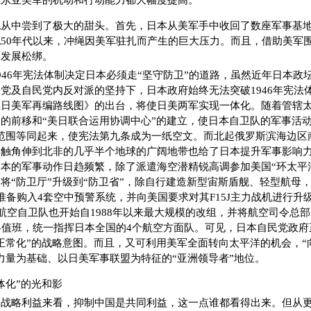
驻东亚美军的机动和行动能力都大幅度提高。
也从中尝到了极大的甜头。首先，日本从美军手中收回了数座军事基
50年代以来，冲绳因美军驻扎而产生的巨大压力。而且，借助美军
力发展松绑。
946年宪法体制决定日本必须走“坚守防卫”的道路，虽然近年日本政
党及自民党内反对派的坚持下，日本政府始终无法突破1946年宪法
在日美军再编路线图》的出台，将使日美两军实现一体化。随着管辖
的前移和“美日联合运用协调中心”的建立，使日本自卫队的军事活动
范围等同起来，使宪法第九条成为一纸空文。而北起俄罗斯滨海边区
洋触角伸到北非的几乎半个地球的广阔地带也给了日本提升军事影响
本的军事动作日趋频繁，除了派遣海空潜精锐高调参加美国“环太平洋2
将“防卫厅”升级到“防卫省”，除自行建造新型宙斯盾舰、轻型航母
准备购入4套空中预警系统，并向美国要求对其F15J主力战机进行升
而航空自卫队也开始自1988年以来最大规模的改组，并将航空司令总部
略值班，统一指挥日本全国的4个航空方面队。可见，日本自民党政
正常化”的战略意图。而且，又可利用美军全面转向太平洋的机会，“
力量为基础、以日美军事联盟为特征的“亚洲领导者”地位。
体化”的光和影
的战略利益来看，抑制中国是共同利益，这一点谁都看得出来。但从