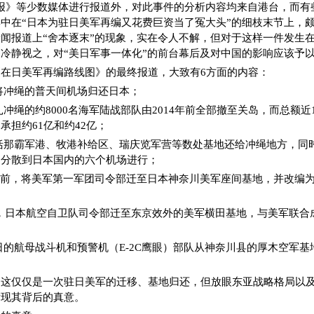
报》等少数媒体进行报道外，对此事件的分析内容均来自港台，而有
中在“日本为驻日美军再编又花费巨资当了冤大头”的细枝末节上，
闻报道上“舍本逐末”的现象，实在令人不解，但对于这样一件发生
冷静视之，对“美日军事一体化”的前台幕后及对中国的影响应该予
在日美军再编路线图》的最终报道，大致有6方面的内容：
将冲绳的普天间机场归还日本；
扎冲绳的约8000名海军陆战部队由2014年前全部撤至关岛，而总额近
承担约61亿和约42亿；
括那霸军港、牧港补给区、瑞庆览军营等数处基地还给冲绳地方，同
动分散到日本国内的六个机场进行；
年9月前，将美军第一军团司令部迁至日本神奈川美军座间基地，并改编
年前，日本航空自卫队司令部迁至东京效外的美军横田基地，与美军联合
日的航母战斗机和预警机（E-2C鹰眼）部队从神奈川县的厚木空军
，这仅仅是一次驻日美军的迁移、基地归还，但放眼东亚战略格局以
发现其背后的真意。