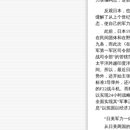
力整编构想，使
反观日本，
缓解了从上个世纪
态，使自己的军
此前，日本1
在民间团体和在野
九条，而此次《
军第一军区司令部
战司令部”的管辖
太平洋跨越印度
间。所以，最近日
势外，还开始主张
标准3导弹外，还
的F22战斗机。
以实现24小时战
全面实现其“军事
息”以筑固以经济
“日美军力一
从日美两国