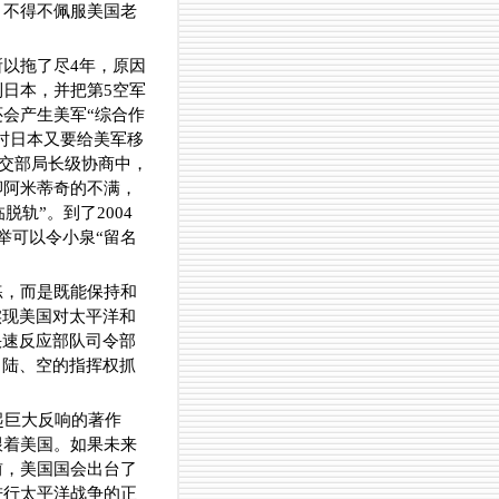
，不得不佩服美国老
以拖了尽4年，原因
日本，并把第5空军
会产生美军“综合作
时日本又要给美军移
外交部局长级协商中，
卿阿米蒂奇的不满，
轨”。到了2004
举可以令小泉“留名
练，而是既能保持和
实现美国对太平洋和
快速反应部队司令部
、陆、空的指挥权抓
起巨大反响的著作
跟着美国。如果未来
前，美国国会出台了
进行太平洋战争的正