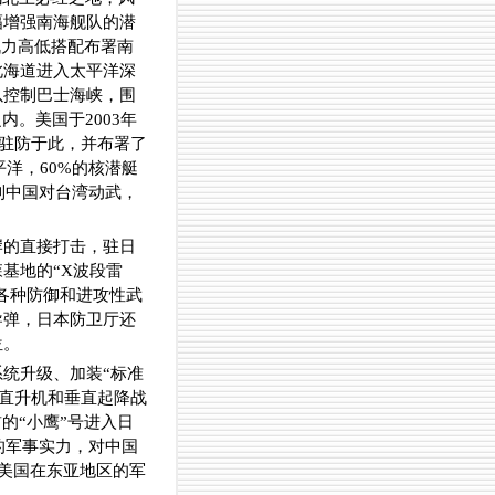
幅增强南海舰队的潜
战力高低搭配布署南
此海道进入太平洋深
以控制巴士海峡，围
。美国于2003年
艇驻防于此，并布署了
洋，60%的核潜艇
制中国对台湾动武，
岸的直接打击，驻日
基地的“X波段雷
的各种防御和进攻性武
导弹，日本防卫厅还
位。
统升级、加装“标准
型直升机和垂直起降战
的“小鹰”号进入日
的军事实力，对中国
，美国在东亚地区的军