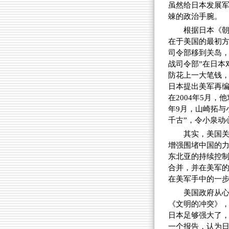
虽然给日本发展
竦的政治手腕。
根据日本《朝
在于美国的最初方
司令部移到关岛，
战司令部”在日本
防花上一大笔钱，
日本提出美军再
在2004年5月
年9月，山崎拓与
千古”，令小泉动
其实，美国
增强围堵中国的力
东北亚的持续控制
合并，并在美军的
在美军手中的一步
美国政府从心
《文明的冲突》
日本足够强大了
一个报告，认为