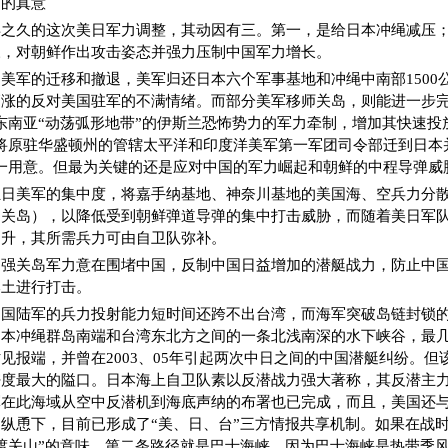
编的真意
年之久的这次美日军力调整，其动因有三。第一，是给日本冲绳减压
三，对朝鲜作出攻击姿态并强力压制中国军力增长。
美军的迁移和撤退，美军归还日本六个军事基地和冲绳中南部1500
涨的反对美国驻军的不满情绪。而部分美军移师关岛，则能进一步完
东南亚“动荡弧形地带”的伊斯兰恐怖势力的军力牵制，增加其快速投
将原驻华盛顿州的管辖太平洋和印度洋美军第一军团司令部迁到日本
一用意。但最为关键的还是应对中国的军力崛起和朝鲜的中程导弹威
驻日美军的集中度，将嘉手纳基地、神奈川基地的美国海、空兵力分
关岛），以降低受到朝鲜弹道导弹的集中打击威胁，而随着美日军队
提升，其所需兵力可由自卫队弥补。
加强关岛军力意在围堵中国，反制中国日益增加的潜艇战力，防止中
本土进行打击。
中国陆军的兵力投射能力短时间还跨不出台湾，而海军突破岛链封锁
日本冲绳群岛南端和台湾东北方之间的一条北浅南深的水下峡谷，最
见报端，并曾在2003、05年引起两次中日之间的中国潜艇纠纷。但
密度最大的隘口。日本海上自卫队素以反潜战力强大著称，其反潜主
军在此海域从空中反潜机到海底声纳的布署也已完成，而且，美国还
纵恿下，目前已形成了“美、日、台”三方情报共享机制。如果在战
渡关山”的意味。第二条路径就是巴士海峡，因为巴士海峡是热带季