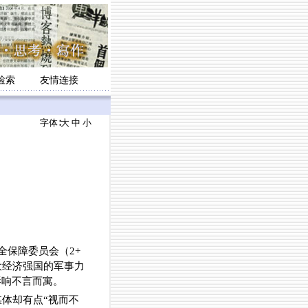
检索
友情连接
字体∶
大
中
小
全保障委员会（2+
大经济强国的军事力
影响不言而寓。
体却有点“视而不