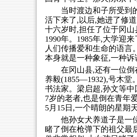
当时渡边和子所受到的
活下来了,以后,她进了修道
十六岁时,担任了位于冈山
1990年。1985年,大
人们传播爱和生命的语言
本身就是一种象征,一种诉
在冈山县,还有一位倒
养毅(1855―1932),号
书法家。梁启超,孙文等中
7岁的老者,也是倒在青年
5月15日,一个晴朗的星期
他孙女犬养道子是一
睹了倒在枪弹下的祖父最