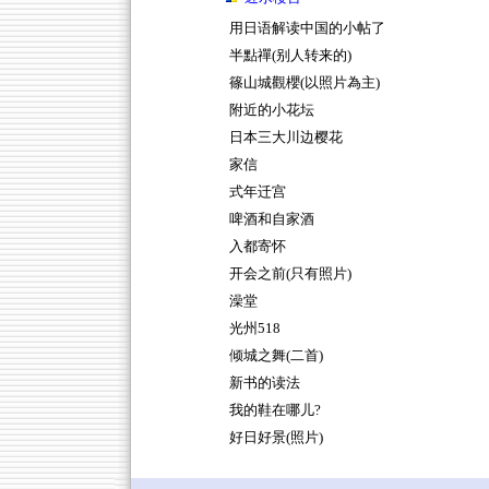
用日语解读中国的小帖了
半點禪(别人转来的)
篠山城觀櫻(以照片為主)
附近的小花坛
日本三大川边樱花
家信
式年迁宫
啤酒和自家酒
入都寄怀
开会之前(只有照片)
澡堂
光州518
倾城之舞(二首)
新书的读法
我的鞋在哪儿?
好日好景(照片)