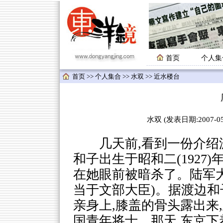
首页
个人集
首页
>>
个人集合
>>
水双
>> 近水楼台
水双 (发表日期:2007-05-
几天前,看到一份介绍渡
和子出生于昭和二(1927
在她眼前被暗杀了。陆军
当于文部大臣)。据渡边和
亲身上,膝盖的骨头露出来
国青年将士。那天,东京下着