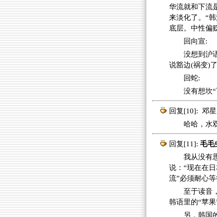
华流就和下流
来淡化了。“韩
底层。中性偏
回向宣:
没想到沪
说豁边(祸变)
回蛇:
没有想坎“
回复[10]:
邓星
哈哈，水双
回复[11]:
毛毛
我从没有思考
说：“现在在日
流”必须耐心等
至于读音
韩语里的“苹果
另，韩国的