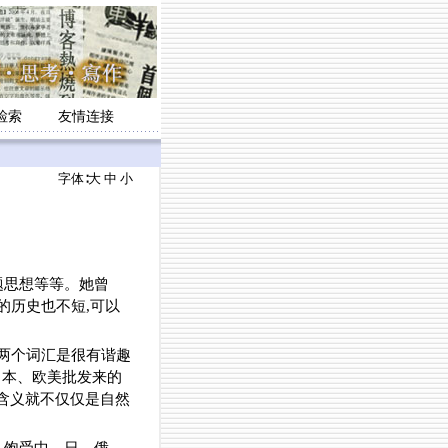
检索
友情连接
字体∶
大
中
小
题思想等等。她曾
语的历史也不短,可以
两个词汇是很有谐趣
日本、欧美批发来的
的含义就不仅仅是自然