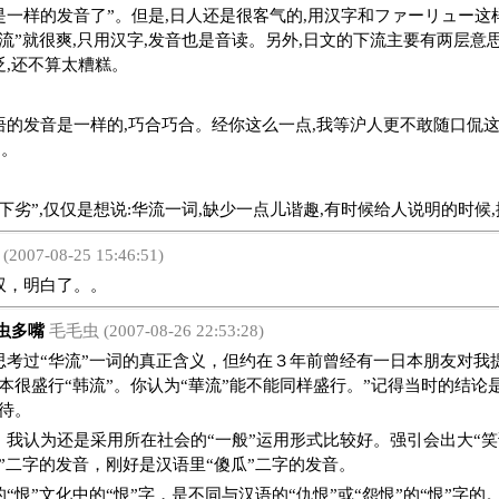
是一样的发音了”。但是,日人还是很客气的,用汉字和ファーリュー这
流”就很爽,只用汉字,发音也是音读。另外,日文的下流主要有两层意思
贬,还不算太糟糕。
语的发音是一样的,巧合巧合。经你这么一点,我等沪人更不敢随口侃这
了。
下劣”,仅仅是想说:华流一词,缺少一点儿谐趣,有时候给人说明的时候
(2007-08-25 15:46:51)
，明白了。。
虫多嘴
毛毛虫 (2007-08-26 22:53:28)
过“华流”一词的真正含义，但约在３年前曾经有一日本朋友对我
本很盛行“韩流”。你认为“華流”能不能同样盛行。”记得当时的结论是
待。
，我认为还是采用所在社会的“一般”运用形式比较好。强引会出大“笑
”二字的发音，刚好是汉语里“傻瓜”二字的发音。
“恨”文化中的“恨”字，是不同与汉语的“仇恨”或“怨恨”的“恨”字的