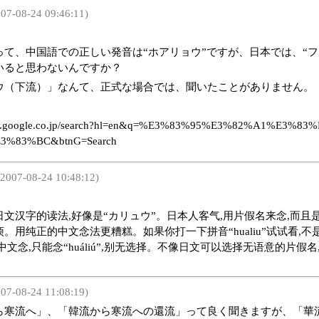
07-08-24 09:46:11)
って、中国語での正しい発音は“ホアリョウ”ですが、日本では、“フ
いると思わないんですか？
ウ（下流）」なんて、正式な場合では、聞いたことがありません。
ww.google.co.jp/search?hl=en&q=%E3%83%95%E3%82%A1%E3%
3%83%BC&btnG=Search
2007-08-24 10:48:12)
文汉字的读法,好像是“カリュウ”。日本人客气,用片假名来念,而且
。用纯正的中文念法更糟糕。如果你打一下拼音“hualiu”试试看,
中文念,只能念“huáliú”,别无选择。不像日文可以选择无语意的片假
07-08-24 11:08:19)
流へ」、「韓流から寒流への還流」って良く聞きますが、「華