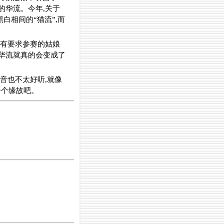
的华流。今年,关于
白相间的“猫流”,而
,有要求参赛的姑娘
华流就真的会变成了
音也不太好听,就像
一个缘故吧。