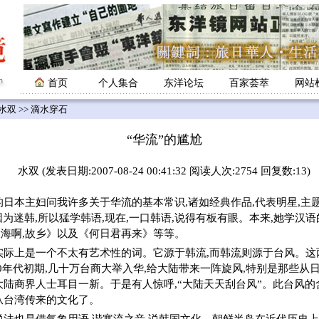
首页
个人集合
东洋论坛
百家荟萃
网站
水双
>> 滴水穿石
“华流”的尴尬
水双 (发表日期:2007-08-24 00:41:32 阅读人次:2754 回复数:13)
本主妇问我许多关于华流的基本常识,诸如经典作品,代表明星,主
因为迷韩,所以猛学韩语,现在,一口韩语,说得有板有眼。本来,她学汉
海啊,故乡》以及《何日君再来》等等。
实际上是一个不太有艺术性的词。它源于韩流,而韩流则源于台风。这
90年代初期,几十万台商大举入华,给大陆带来一阵旋风,特别是那些从
大陆商界人士耳目一新。于是有人惊呼,“大陆天天刮台风”。此台风
从台湾传来的文化了。