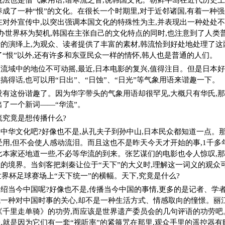
说法也是借气象用语,谐寒流之音,说韩国文化。朝鲜半岛在近代历史上
养成了一种“恨”的文化。在很长一个时期里,对于近邻诸国,有着一种
在对外宣传中,以突出强调本国文化的特殊性为主,并表现出一种处处不
主办世界杯为契机,韩国在主张自己的文化特点的同时,也注意到了人类
的演绎上,为观众、读者提供了丰富的素材,韩流恰到好处地处理了这
了“恨”以外,还有许多和东亚民众一样的情怀,韩人也是普通的人们。
流域中的地位不可动摇,最近,日本电影的复兴,值得注目。但是日本
搞得话,也可以用“日出”、“日蚀”、“日光”等气象用语来谐趣一下。
没有这份谐趣了。因为华字带头的气象用语却很罕见,大概只有华氏,那
出了一个新词――“华流”。
流究竟是想传播什么?
中华文化吧?好像也不是,从孔夫子到孙中山,日本民众都知道一点。
受用,但不会使人感动流泪。而且这也不是昨天今天才开始的事,1千多
比本家还地道一些,不必等华流的到来。张艺谋们的电影也令人惊叹,那
的境界。当剑客把刺秦让位于“天下”的大义时,理解这一词义的观众
世界杯足球赛场上“天下统一”的横幅。天下,究竟是什么?
绍当今中国呢?好像也不是,传播当今中国的事情,更多的是记者、学
一种对中国时事的关心,却不是一种生活方式、情感取向的憧憬。丽
《千里走单骑》的功劳,而应该是世界遗产委员会的几句评语的功劳吧
,就是因为它们有一套“视听率”的紧箍咒在那里,观众手里的遥控器