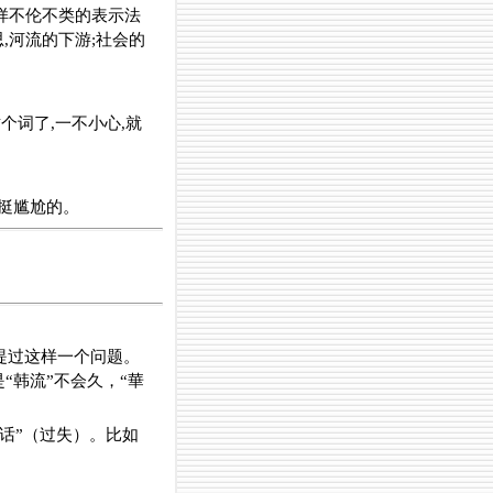
样不伦不类的表示法
,河流的下游;社会的
个词了,一不小心,就
,挺尴尬的。
提过这样一个问题。
“韩流”不会久，“華
话”（过失）。比如
。