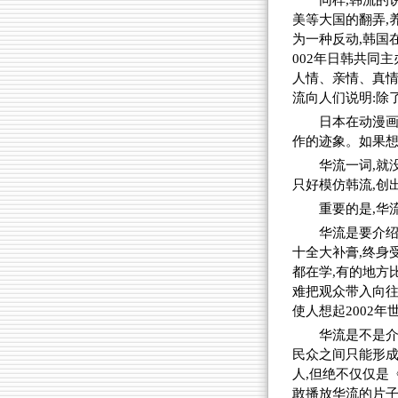
同样,韩流的
美等大国的翻弄,
为一种反动,韩国
002年日韩共同
人情、亲情、真情
流向人们说明:除
日本在动漫画
作的迹象。如果想
华流一词,就
只好模仿韩流,创
重要的是,华
华流是要介绍
十全大补膏,终身
都在学,有的地方
难把观众带入向往
使人想起2002年
华流是不是介
民众之间只能形成
人,但绝不仅仅是
敢播放华流的片子