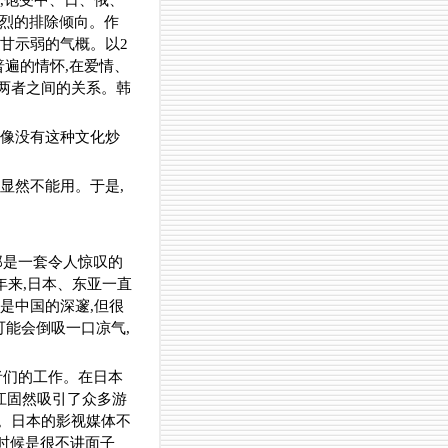
,饱受中、日、俄、
强烈的排除倾向。作
甘示弱的气概。以2
普遍的情怀,在爱情、
两者之间的关系。韩
好像没有这种文化炒
显然不能用。于是,
那是一套令人惊叹的
年来,日本、东亚一直
是中国的深邃,但很
可能会倒吸一口凉气,
者们的工作。在日本
江固然吸引了众多游
。日本的影视媒体不
有时候是很不讲面子