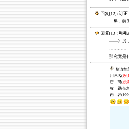
回复[12]:
订正
另，韩国的“
回复[13]:
毛毛
——》另，韩国
…………
那究竟是
敬请留
用户名(
必
密 码(
必
标 题(任意
内 容(10