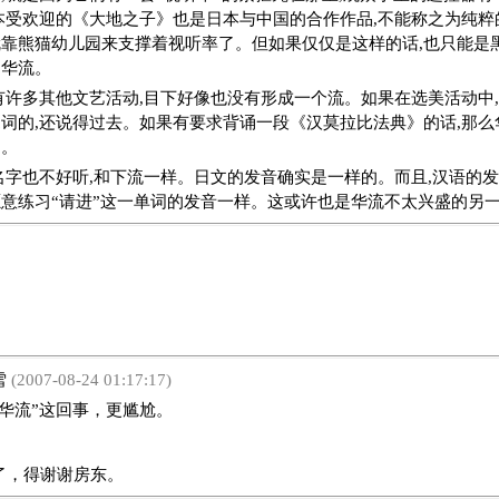
本受欢迎的《大地之子》也是日本与中国的合作作品,不能称之为纯粹
靠熊猫幼儿园来支撑着视听率了。但如果仅仅是这样的话,也只能是黑
的华流。
有许多其他文艺活动,目下好像也没有形成一个流。如果在选美活动中
词的,还说得过去。如果有要求背诵一段《汉莫拉比法典》的话,那么
了。
名字也不好听,和下流一样。日文的发音确实是一样的。而且,汉语的发
意练习“请进”这一单词的发音一样。这或许也是华流不太兴盛的另
雪
(2007-08-24 01:17:17)
流”这回事，更尴尬。
了，得谢谢房东。