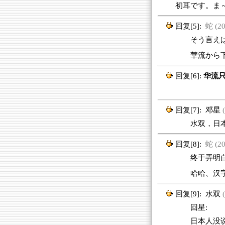
初耳です。ま
回复[5]:
蛇 (20
そう言えば、
華流から
回复[6]:
华流只
回复[7]:
邓星
(
水双，日本人
回复[8]:
蛇 (20
终于弄明白了
哈哈、汉字
回复[9]:
水双
(
回星:
日本人没说