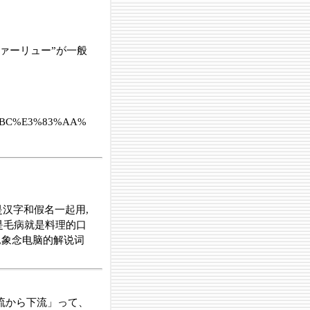
ァーリュー”が一般
83%BC%E3%83%AA%
是汉字和假名一起用,
不是毛病就是料理的口
名,象念电脑的解说词
流から下流」って、