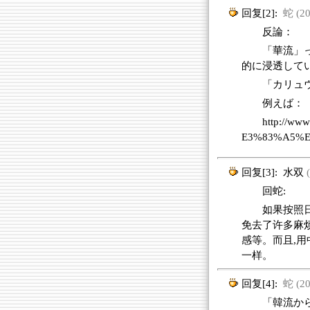
回复[2]:
蛇 (20
反論：
「華流」
的に浸透して
「カリュ
例えば：
http://w
E3%83%A5%E
回复[3]:
水双
(
回蛇:
如果按照日
免去了许多麻烦
感等。而且,用
一样。
回复[4]:
蛇 (20
「韓流から寒