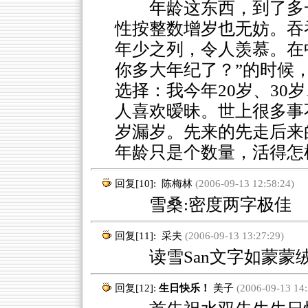
年龄这东西，到了多一
性按整数增岁也无妨。吞
年少之列，令人羡慕。在中
你多大年纪了？”的时候
选择：我今年20岁、30岁
人喜欢暧昧。世上很多事
岁漏岁。先来的先走后来
年龄只是个数量，活得怎
回复[10]:
陈梅林
(2006-09-13 12:58:24)
雪桑:密度两字极佳
回复[11]:
采夫
(2006-09-13 13:27:29)
读雪San文字如蒙蒙
回复[12]:
生日快乐！
美子
(2006-09-13 14: