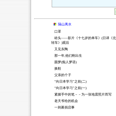
隔山离水
口罩
砖头――影片《十七岁的单车》(日译《
转车》)观后
又见东陶
那一年,他们刚出生
圆梦(痴人梦语)
换鞋
父亲的个子
“向日本学习”之前(二)
“向日本学习”之前(一)
紧握手中的笔－－为一张地震照片而写
老天爷给的机会
一则募捐启事