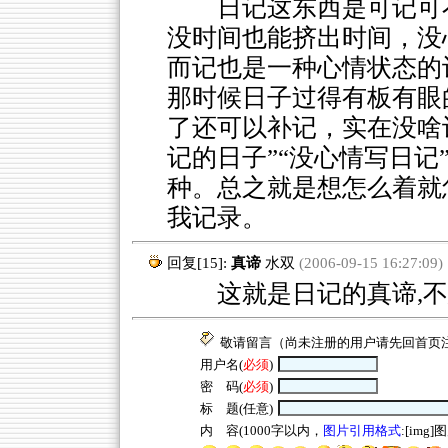
日记这东西是可记可不
没时间也能挤出时间，没
而记也是一种心情状态的
那时候日子过得有板有眼
了还可以补记，实在没啥
记的日子”“没心情写日记
种。总之就是想怎么着就
我记录。
回复[15]:
真谛
水双
(2006-09-15 16:27:09)
这就是日记的真谛,不想
敬请留言（尚未注册的用户请先回
首页
用户名(
必须
)
密 码(
必须
)
标 题(任意)
内 容(1000字以内，
图片引用格式
:[img]