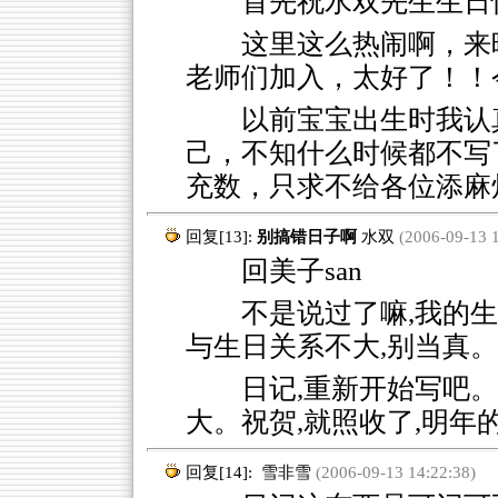
首先祝水双先生生日
这里这么热闹啊，来
老师们加入，太好了！！
以前宝宝出生时我认
己，不知什么时候都不写
充数，只求不给各位添麻
回复[13]:
别搞错日子啊
水双
(2006-09-13 1
回美子san
不是说过了嘛,我的生
与生日关系不大,别当真。
日记,重新开始写吧
大。祝贺,就照收了,明年
回复[14]:
雪非雪
(2006-09-13 14:22:38)