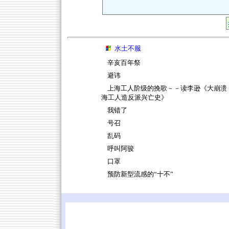
水土不服
辛亥百年祭
避讳
上海工人阶级的挽歌－－读李逊《大崩溃
海工人造反派兴亡史》
我错了
号召
乱码
呼叫阿骏
口罩
预防新型流感的“十不”