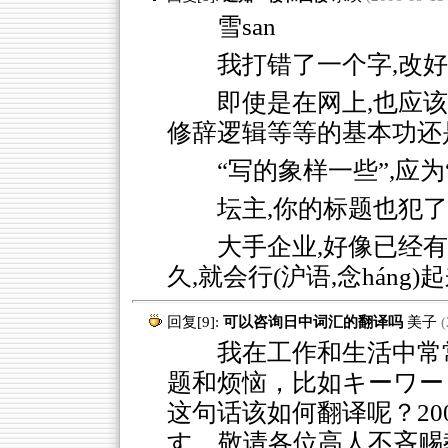
雪san
我打错了一个字,改
即使是在网上,也应该
修辞逻辑等等的基本功还
“写的象样一些”,应
坛主,你的标题也犯
大手企业,好像已经
久,就会行(沪语,念háng)
回复[9]:
可以咨询日中词汇的翻译吗
美子
(
我在工作和生活中常常
题和烦恼，比如キーワー
这句话该如何翻译呢？2
す。敬请各位高人不吝赐