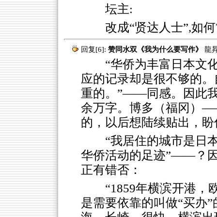
坛主:
改成“贤达人士”,如何
回复[6]:
赞同水双《我为什么要写作》
龍
“华侨为丰富日本文化作
应的记录却是很不够的。
重的。”——同感。因此
余万字。博多（福冈）—
的，以后想陆续贴出，盼
“我居住的城市是日
华侨活动的足迹”——？
正有错否：
“1859年横滨开港
是需要依靠的叫做“买办