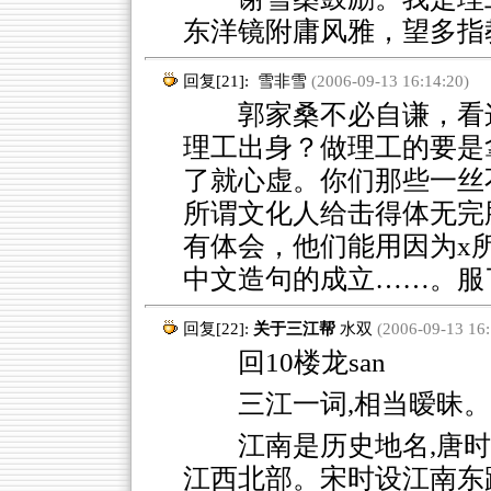
东洋镜附庸风雅，望多指
回复[21]:
雪非雪
(2006-09-13 16:14:20)
郭家桑不必自谦，看这
理工出身？做理工的要是
了就心虚。你们那些一丝
所谓文化人给击得体无完
有体会，他们能用因为x
中文造句的成立……。服
回复[22]:
关于三江帮
水双
(2006-09-13 16:
回10楼龙san
三江一词,相当暧昧。
江南是历史地名,唐
江西北部。宋时设江南东