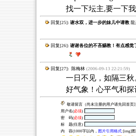
找一下坛主,要一下我
回复[25]:
谢水双，进一步的妹儿中请教
龍
回复[26]:
谢谢各位的不吝赐教！有点感觉
回复[27]:
陈梅林
(2006-09-13 22:21:59)
一日不见，如隔三秋
好气象！心平气和探
敬请留言（尚未注册的用户请先回
首页
用户名(
必须
)
密 码(
必须
)
标 题(任意)
内 容(1000字以内，
图片引用格式
:[img]