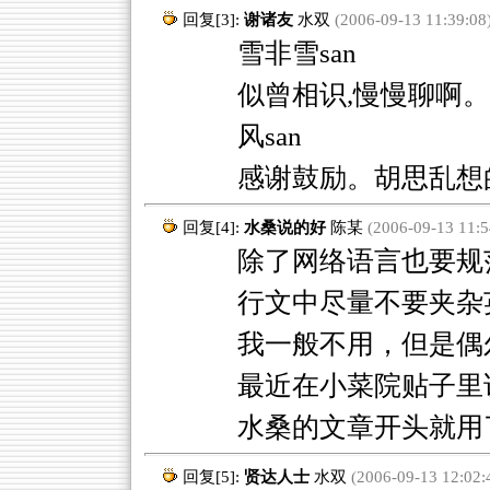
回复[3]:
谢诸友
水双
(2006-09-13 11:39:08
雪非雪san
似曾相识,慢慢聊啊。
风san
感谢鼓励。胡思乱想
回复[4]:
水桑说的好
陈某
(2006-09-13 11:5
除了网络语言也要规
行文中尽量不要夹杂
我一般不用，但是偶
最近在小菜院贴子里
水桑的文章开头就用
回复[5]:
贤达人士
水双
(2006-09-13 12:02: