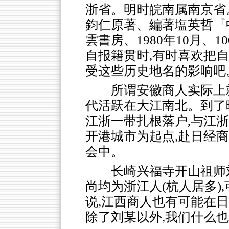
浙省。明时皖南属南京省
鈞仁原著、編著塩英哲『
雲書房、1980年10月、1
自报籍贯时,有时喜欢把
受这些历史地名的影响吧
所谓安徽商人实际上
代活跃在大江南北。到了
江浙一带扎根落户,与江
开港城市为起点,赴日经
会中。
长崎兴福寺开山祖师
尚均为浙江人(杭人居多)
说,江西商人也有可能在日
除了刘某以外,我们什么