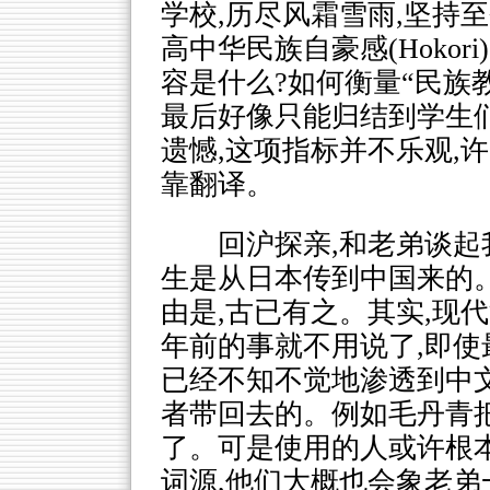
学校,历尽风霜雪雨,坚持
高中华民族自豪感(Hokori
容是什么?如何衡量“民族
最后好像只能归结到学生
遗憾,这项指标并不乐观,
靠翻译。
回沪探亲,和老弟谈起
生是从日本传到中国来的。
由是,古已有之。其实,现代
年前的事就不用说了,即使最
已经不知不觉地渗透到中
者带回去的。例如毛丹青把
了。可是使用的人或许根
词源,他们大概也会象老弟