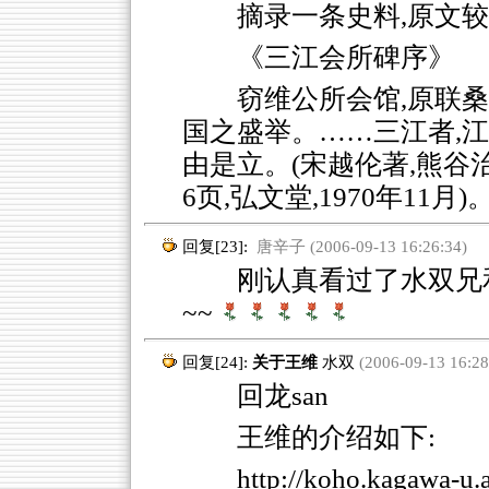
摘录一条史料,原文较
《三江会所碑序》
窃维公所会馆,原联桑
国之盛举。……三江者,
由是立。(宋越伦著,熊谷
6页,弘文堂,1970年11月)
回复[23]:
唐辛子 (2006-09-13 16:26:34)
刚认真看过了水双兄和
~~
回复[24]:
关于王维
水双
(2006-09-13 16:28
回龙san
王维的介绍如下:
http://koho.kagawa-u.