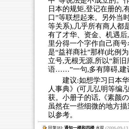
中”等说法是不成立的。
日本的规矩,登记在册的,
口”等联想起来。另外当
等关系),几乎所有商人都
有了才华、资金、机遇后
里分得一个字作自己商号
是“益祥商社”那样(此例
立号,无根无源,所以“新旧
语……”一句,多有障碍,
建议:如想学习日本华
人事典》(可儿弘明等编,弘
获。小册子的话,《素颜の中
虽然在一些细微的地方描
以参考。
回复[8]:
通知一楼和四楼
水双
(2006-09-13 