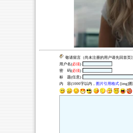
敬请留言（尚未注册的用户请先回
首页
用户名(
必须
)
密 码(
必须
)
标 题(任意)
内 容(1000字以内，
图片引用格式
:[img]