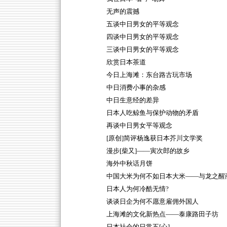
无声的震撼
五谈中日男女的平等观念
四谈中日男女的平等观念
三谈中日男女的平等观念
欣赏日本茶道
今日上海滩：东台路古玩市场
中日消费小事的杂感
中日生意经的差异
日本人吃鲸鱼与保护动物的矛盾
再谈中日男女平等观念
[原创]简评杨逸获日本芥川文学奖
漫步[柴又]——寅次郎的故乡
海外中秋话月饼
中国大米为何不如日本大米——与龙之醒
日本人为何冷酷无情?
谈谈日企为何不愿意雇佣外国人
上海滩的文化新热点——泰康路田子坊