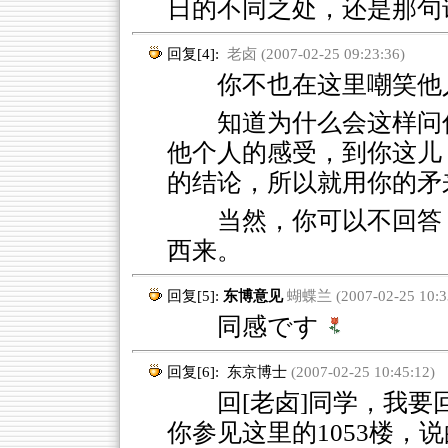
日的不同之处，还是那句
回复[4]:
老卤 (2007-02-25 09:23:36)
你不也在这里嘲笑他人
知道为什么会这样问
他个人的感受，到你这儿
的结论，所以就用你的矛
当然，你可以不回答
西来。
回复[5]:
东博意见
蝴蝶兰 (2007-02-25 10:3
同感です
回复[6]:
东京博士
(2007-02-25 10:45:12)
回[老卤]同学，我要
你参见这里的1053楼，