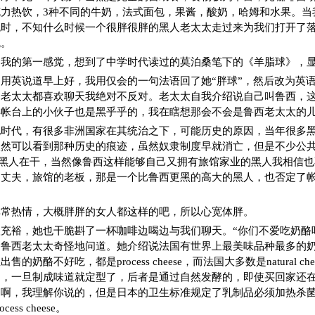
力热饮，3种不同的牛奶，法式面包，果酱，酸奶，哈姆和水果。当
色时，不知什么时候一个很胖很胖的黑人老太太走过来为我们打开了
瑰。
，我的第一感觉，想到了中学时代读过的莫泊桑笔下的《羊脂球》，
用英说道早上好，我用仅会的一句法语回了她“胖球”，然后改为英
的老太太都喜欢聊天我绝对不反对。老太太自我介绍说自己叫鲁西，
得帐台上的小伙子也是黑乎乎的，我在瞎想那会不会是鲁西老太太的
地时代，有很多非洲国家在其统治之下，可能历史的原因，当年很多
然可以看到那种历史的痕迹，虽然奴隶制度早就消亡，但是不少公共
黑人在干，当然像鲁西这样能够自己又拥有旅馆家业的黑人我相信也
的丈夫，旅馆的老板，那是一个比鲁西更黑的高大的黑人，也否定了
。
非常热情，大概胖胖的女人都这样的吧，所以心宽体胖。
充裕，她也干脆斟了一杯咖啡边喝边与我们聊天。“你们不爱吃奶酪
，鲁西老太太奇怪地问道。她介绍说法国有世界上最美味品种最多的
的奶酪不好吃，都是process cheese，而法国大多数是natural ch
的，一旦制成味道就定型了，后者是通过自然发酵的，即使买回家还
是啊，我理解你说的，但是日本的卫生标准规定了乳制品必须加热杀
ss cheese。