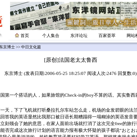
首页
个人集合
东洋论坛
百家荟萃
网站
东京博士
>> 中日文化篇
[原创]法国老太太鲁西
东京博士 (发表日期:2006-05-25 18:25:07 阅读人次:2476 回复数:0)
国第一个搭话的人，如果旅馆的Check-in的boy不算的话。其实鲁
一天，下了飞机就打听桑拉扎尔车站怎么走，机场的金发碧眼的法兰
她回答我的英语显然比我那口被日语长期糟蹋得一塌糊涂的英语发音
立刻领会了她的意思，在家人面前出场就打消了这次完全free的旅
能否完成这次旅行计划的语言能力报有极大怀疑的孩子都说“おとお