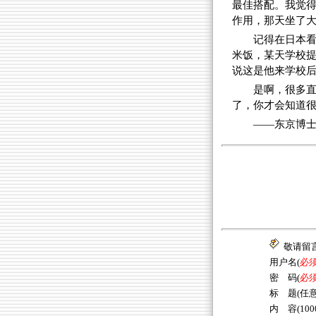
最佳搭配。我觉
作用，那天坐了
记得在日本
米饭，某天学校
说这是他来学校
是啊，很多
了，你才会知道
——东京博士 
敬请留
用户名(
必
密 码(
必
标 题(任意
内 容(10