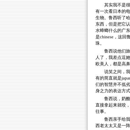
其实我不是很
有一次看日本的
生物。鲁西听了
东西，但是把它
水蟑螂什么的广东
是chinese
珠。
鲁西说他们
人了，我差点逗
欧美人，都是高
说笑之间，
有的简直就是jap
们的智慧并不低劣
身之力的表达方
鲁西说，奶
直接拿起来就咬
往事。
鲁西亲手给我
西老太太又是一