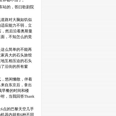
世界都不怕了。
车站的，答曰歌剧院
线道路对大脑如饥似
的适应能力不弱，立
店，然后沿着奥斯曼
里面，不知怎么的觉
是这么简单的不能再
这家具大的石头旅馆
重地互相压迫的石头
满了沿街的所有窗
气，悠闲懒散，伴着
己来自东京后，拿出
诉我早餐的时间和楼
，当我回答Thank
6点的巴黎天空几乎
机器内就有6种不同