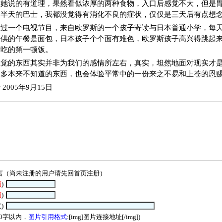
得她说的有道理，果然看似浓厚的两种食物，入口后感觉不大，但是
大半天的巴士，我都没觉得有消化不良的症状，仅仅是三天后有点想
看过一个电视节目，来自欧罗斯的一个孩子寄读与日本普通小学，每
提供的午餐是面包，日本孩子个个面有难色，欧罗斯孩子高兴得跳起
后吃的第一顿饭。
直觉的东西其实并非为我们的感情所左右，真实，坦然地面对现实才
很多本来不知道的东西，也会体验平常中的一份来之不易和上苍的恩
2005年9月15日
言（尚未注册的用户请先回
首页
注册）
须
)
须
)
)
00字以内，
图片引用格式
:[img]图片连接地址[/img])