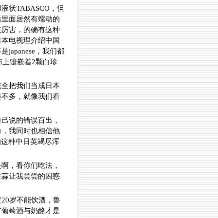
状TABASCO，但
后里面居然有蠕动的
在厉害，的确有这种
日本电视理介绍中国
panese，我们都
布上镶嵌着2颗白珍
完全把我们当成日本
差不多，就像我们看
自己说的错误百出，
能力，我同时也相信他
的这种中日英竭尽浑
是啊，看你们吃法，
生蒜让我尝尝的困惑
20岁不能饮酒，鲁
有葡萄酒与奶酪才是