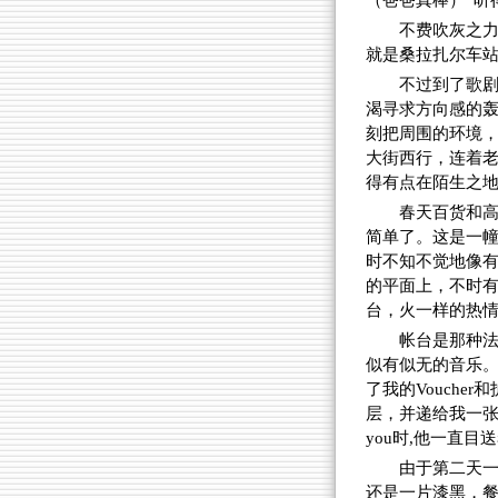
（爸爸真棒）”听
不费吹灰之力
就是桑拉扎尔车站
不过到了歌
渴寻求方向感的
刻把周围的环境，
大街西行，连着
得有点在陌生之
春天百货和
简单了。这是一
时不知不觉地像
的平面上，不时
台，火一样的热
帐台是那种法
似有似无的音乐
了我的Vouche
层，并递给我一张
you时,他一直
由于第二天一
还是一片漆黑，餐