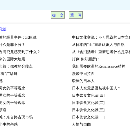
化篇
败的经典事件：忠臣藏
中日文化交流：不可思议的日本立
什么是非不分？
从日本的“土”重新认识人与自然
台湾究竟感受到了什么？
从《含泪活着》重新思考什么是幸
来的国际大地震
打倒[你好厕所]！
比较：儒教的分歧点
我们需要欧洲的Renaissance精神
“看”广场舞
漫谈中日拉面
撼
暧昧的日本人
男女的平等观念
日本人究竟是否歧视中国人？
男女的平等观念
日本饮食文化谈[四]
男女的平等观念
日本饮食文化谈[二]
茶道
日本饮食文化谈[三]
滩：东台路古玩市场
日本饮食文化谈[一]
小事的杂感
人情与自由