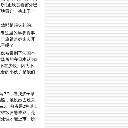
我们正欣赏着窗外巴
落地窗户，换上了一
显然那是很失礼的。
语夸这里的早餐真丰
这个旅馆是她丈夫开
儿子呢？
黑奴被带到了法国本
场所的在日本认为3
不在少数。因为不
帐台的小伙子是他们
吗？”，看我孩子拿
奶酪，她说她去过东
eese。前者是2种以上
在继续发酵成熟，是
菌处理才能上市，所