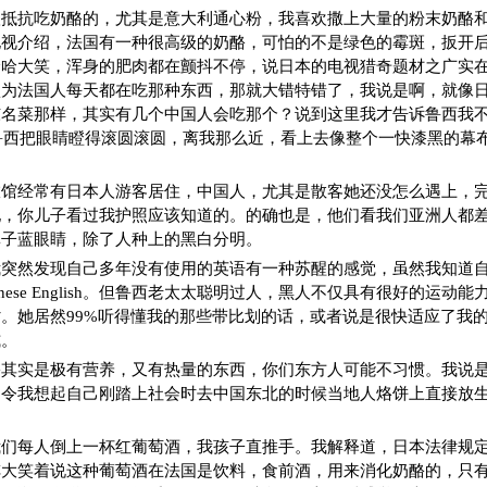
抵抗吃奶酪的，尤其是意大利通心粉，我喜欢撒上大量的粉末奶酪和液
电视介绍，法国有一种很高级的奶酪，可怕的不是绿色的霉斑，扳开
哈哈大笑，浑身的肥肉都在颤抖不停，说日本的电视猎奇题材之广实
认为法国人每天都在吃那种东西，那就大错特错了，我说是啊，就像
名菜那样，其实有几个中国人会吃那个？说到这里我才告诉鲁西我不是ja
，这回鲁西把眼睛瞪得滚圆滚圆，离我那么近，看上去像整个一快漆黑的幕
旅馆经常有日本人游客居住，中国人，尤其是散客她还没怎么遇上，
她，你儿子看过我护照应该知道的。的确也是，他们看我们亚洲人都
鼻子蓝眼睛，除了人种上的黑白分明。
我突然发现自己多年没有使用的英语有一种苏醒的感觉，虽然我知道
anese English。但鲁西老太太聪明过人，黑人不仅具有很好的运动
。她居然99%听得懂我的那些带比划的话，或者说是很快适应了我
式。
酪其实是极有营养，又有热量的东西，你们东方人可能不习惯。我说
，令我想起自己刚踏上社会时去中国东北的时候当地人烙饼上直接放
们每人倒上一杯红葡萄酒，我孩子直推手。我解释道，日本法律规定
阵大笑着说这种葡萄酒在法国是饮料，食前酒，用来消化奶酪的，只