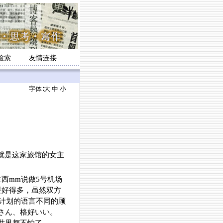
检索
友情连接
字体∶
大
中
小
西就是这家旅馆的女主
西mm说做5号机场
要好得多，虽然双方
行计划的语言不同的顾
さん、格好いい。