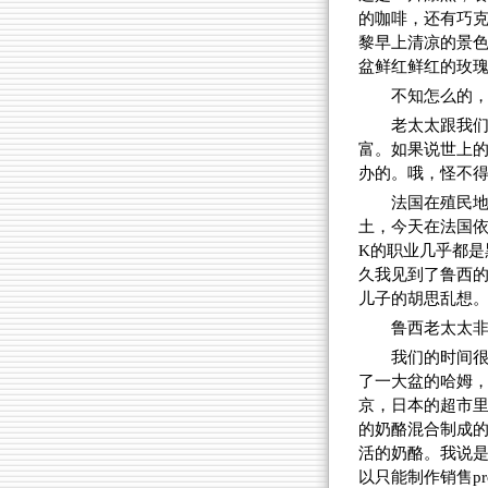
的咖啡，还有巧克
黎早上清凉的景
盆鲜红鲜红的玫
不知怎么的
老太太跟我们
富。如果说世上
办的。哦，怪不
法国在殖民
土，今天在法国依
K的职业几乎都是
久我见到了鲁西
儿子的胡思乱想
鲁西老太太
我们的时间很
了一大盆的哈姆
京，日本的超市里出售
的奶酪混合制成
活的奶酪。我说
以只能制作销售proce