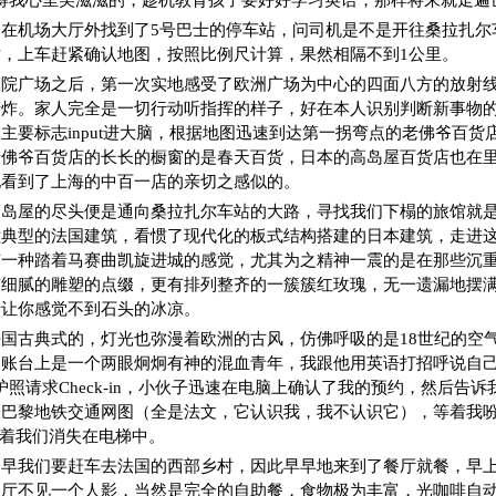
得我心里美滋滋的，趁机教育孩子要好好学习英语，那样将来就走遍
在机场大厅外找到了5号巴士的停车站，问司机是不是开往桑拉扎尔
，上车赶紧确认地图，按照比例尺计算，果然相隔不到1公里。
剧院广场之后，第一次实地感受了欧洲广场为中心的四面八方的放射
轰炸。家人完全是一切行动听指挥的样子，好在本人识别判断新事物
主要标志input进大脑，根据地图迅速到达第一拐弯点的老佛爷百货
老佛爷百货店的长长的橱窗的是春天百货，日本的高岛屋百货店也在
地看到了上海的中百一店的亲切之感似的。
高岛屋的尽头便是通向桑拉扎尔车站的大路，寻找我们下榻的旅馆就
幢典型的法国建筑，看惯了现代化的板式结构搭建的日本建筑，走进
有一种踏着马赛曲凯旋进城的感觉，尤其为之精神一震的是在那些沉
有细腻的雕塑的点缀，更有排列整齐的一簇簇红玫瑰，无一遗漏地摆
情让你感觉不到石头的冰凉。
国古典式的，灯光也弥漫着欧洲的古风，仿佛呼吸的是18世纪的空
。账台上是一个两眼炯炯有神的混血青年，我跟他用英语打招呼说自
r和护照请求Check-in，小伙子迅速在电脑上确认了我的预约，然后告
巴黎地铁交通网图（全是法文，它认识我，我不认识它），等着我吩咐
目送着我们消失在电梯中。
早我们要赶车去法国的西部乡村，因此早早地来到了餐厅就餐，早上
厅不见一个人影，当然是完全的自助餐，食物极为丰富，光咖啡自动