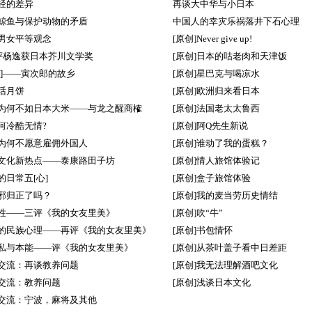
经的差异
再谈大中华与小日本
鲸鱼与保护动物的矛盾
中国人的幸灾乐祸落井下石心理
男女平等观念
[原创]Never give up!
简评杨逸获日本芥川文学奖
[原创]日本的咕老肉和天津饭
又]——寅次郎的故乡
[原创]星巴克与喝凉水
话月饼
[原创]欧洲归来看日本
为何不如日本大米——与龙之醒商榷
[原创]法国老太太鲁西
何冷酷无情?
[原创]阿Q先生新说
为何不愿意雇佣外国人
[原创]谁动了我的蛋糕？
文化新热点——泰康路田子坊
[原创]情人旅馆体验记
的日常五[心]
[原创]盒子旅馆体验
邪归正了吗？
[原创]我的麦当劳历史情结
性——三评《我的女友里美》
[原创]吹“牛”
的民族心理——再评《我的女友里美》
[原创]书包情怀
私与本能——评《我的女友里美》
[原创]从茶叶盖子看中日差距
交流：再谈教养问题
[原创]我无法理解酒吧文化
交流：教养问题
[原创]浅谈日本文化
交流：宁波，麻将及其他