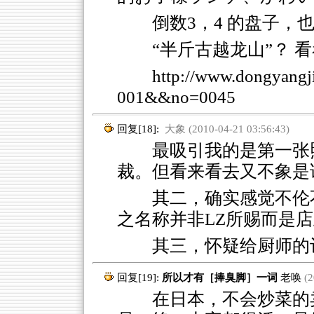
倒数3，4 的盘子，
“半斤古越龙山”？ 
http://www.dongyang
001&&no=0045
回复[18]:
大象 (2010-04-21 03:56:43)
最吸引我的是第一张照
裁。但看来看去又不象是
其二，确实感觉不伦
之名称并非LZ所赐而是
其三，怀疑给厨师的
回复[19]:
所以才有［捧臭脚］一词
老唤
(2
在日本，不会炒菜的卖