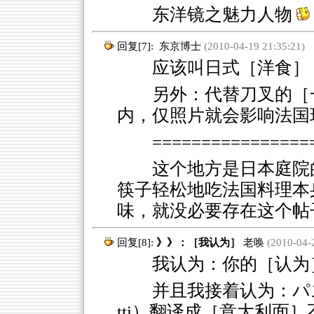
东洋镜之魅力人物
回复[7]:
东京博士
(2010-04-19 21:35:21)
应该叫日式［洋食］ 老唤 (20
另外：代替刀叉的［
内，仅照片就会影响法国
================
这个地方是日本庭院
筷子轻松地吃法国料理本
味，就没必要存在这个帖
回复[8]:
》》：［我认为］
老唤
(2010-04-2
我认为：你的［认为］
并且我接着认为：パスタ（p
tti）翻译成［意大利面