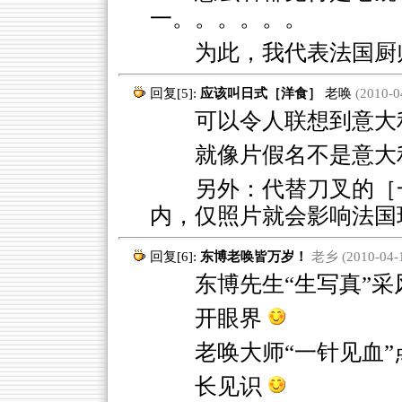
一。。。。。。
为此，我代表法国厨
回复[5]:
应该叫日式［洋食］
老唤
(2010-04
可以令人联想到意大利
就像片假名不是意大
另外：代替刀叉的［
内，仅照片就会影响法国
回复[6]:
东博老唤皆万岁！
老乡 (2010-04-1
东博先生“生写真”采
开眼界
老唤大师“一针见血”
长见识