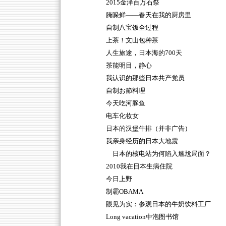
2015金泽百万石祭
腌哚鲜——春天在我的厨房里
自制八宝饭全过程
上茶！文山包种茶
人生旅途，日本海的700天
茶能明目，静心
我认识的那些日本共产党员
自制お節料理
今天吃河豚鱼
电车化妆女
日本的汉堡牛排（并非广告）
我亲身经历的日本大地震
日本的核电站为何陷入尴尬局面？
2010我在日本生病住院
今日上野
制霸OBAMA
眼见为实：参观日本的牛奶饮料工厂
Long vacation中泡图书馆