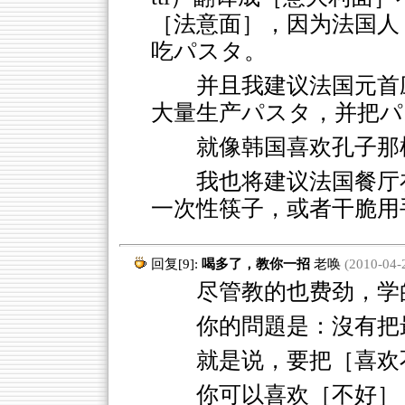
［法意面］，因为法国人
吃パスタ。
并且我建议法国元首
大量生产パスタ，并把パ
就像韩国喜欢孔子那
我也将建议法国餐厅
一次性筷子，或者干脆用
回复[9]:
喝多了，教你一招
老唤
(2010-04-2
尽管教的也费劲，学
你的問題是：沒有把
就是说，要把［喜欢
你可以喜欢［不好］