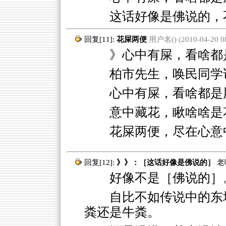
这话好像是佛说的，
回复[11]:
花屎两便
用户名() (2010-04-20 08
》心中有屎，看啥都
柏市先生，唤民同学
心中有屎，看啥都是
意中藏花，瞅啥啥是
花屎两便，尽在心意
回复[12]:
》》：［这话好像是佛说的］
老
好像不是［佛说的］
自比不如传说中的东
粪还是牛粪。