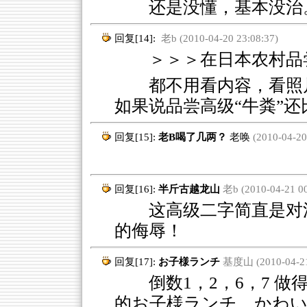
还是没懂，基本没治
回复[14]:
老b (2010-04-20 23:08:37)
＞＞＞在日本农村品尝
都不用看内容，看照
如果说品尝高级“牛粪”还
回复[15]:
老B喝了几两？
老唤
(2010-04-20
回复[16]:
半斤古越龙山
老b (2010-04-21 00
这高级二字简直是对法
的侮辱！
回复[17]:
お子様ランチ
基度山 (2010-04-21
倒数1，2，6，7 做
的お子様ランチ、かわ