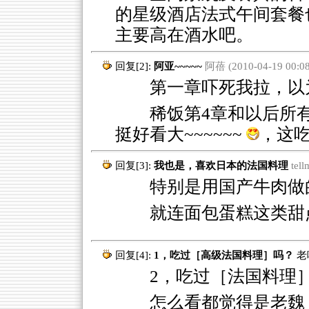
的星级酒店法式午间套餐
主要高在酒水吧。
回复[2]:
阿亚~~~~~
阿蓓 (2010-04-19 00:08
第一章吓死我拉，以为是
稀饭第4章和以后所
挺好看大~~~~~~
，这
回复[3]:
我也是，喜欢日本的法国料理
tell
特别是用国产牛肉做
就连面包蛋糕这类甜
回复[4]:
1，吃过［高级法国料理］吗？
老
2，吃过［法国料理
怎么看都觉得是老魏