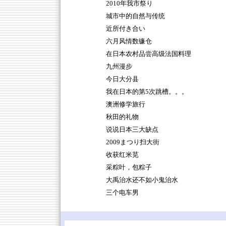
2010年我市祭り
城市中的自然与传统
近所付き合い
六月风情数镰仓
在日本农村品尝高级法国料理
九州漫步
今日大分县
我在日本的第5次跳槽。。。
澳洲修学旅行
秋田的礼物
说说日本三大缺点
2009まつり扫大街
收获红米苋
采粽叶，包粽子
大禹治水还不如小鬼治水
三个电车男