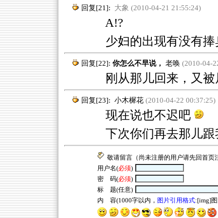
回复[21]:
大象 (2010-04-21 21:55:24)
A!?
少妇的出现有没有捧
回复[22]:
你怎么不早说，
老唤
(2010-04-22
刚从那儿回来，又被
回复[23]:
小木樨花
(2010-04-22 00:37:25)
现在说也不迟吧
下次你们再去那儿跟
敬请留言（尚未注册的用户请先回
首页
用户名(
必须
)
密 码(
必须
)
标 题(任意)
内 容(1000字以内，
图片引用格式
:[img]