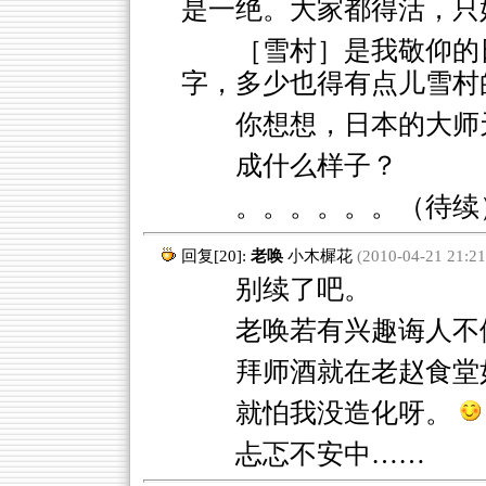
是一绝。大家都得活，只
［雪村］是我敬仰的
字，多少也得有点儿雪村
你想想，日本的大师
成什么样子？
。。。。。。（待续
回复[20]:
老唤
小木樨花
(2010-04-21 21:21
别续了吧。
老唤若有兴趣诲人不
拜师酒就在老赵食堂
就怕我没造化呀。
忐忑不安中……