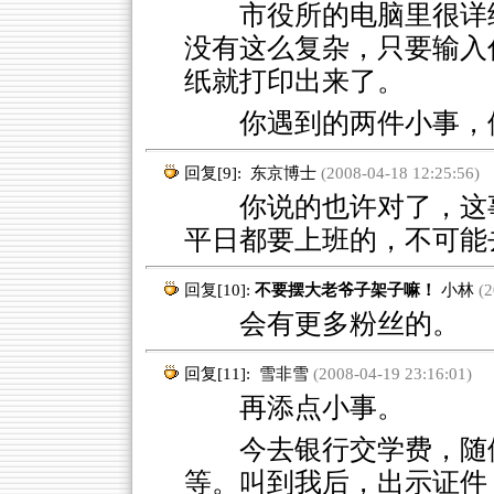
市役所的电脑里很详细
没有这么复杂，只要输入
纸就打印出来了。
你遇到的两件小事，
回复[9]:
东京博士
(2008-04-18 12:25:56)
你说的也许对了，这事
平日都要上班的，不可能
回复[10]:
不要摆大老爷子架子嘛！
小林
(2
会有更多粉丝的。
回复[11]:
雪非雪
(2008-04-19 23:16:01)
再添点小事。
今去银行交学费，随
等。叫到我后，出示证件