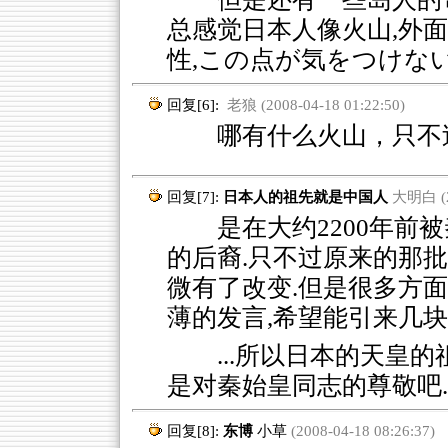
总感觉日本人像火山,外
性,この点が気をつけな
回复[6]:
老狼 (2008-04-18 01:22:50)
哪有什么火山，只不过
回复[7]:
日本人的祖先就是中国人
大明白 (20
是在大约2200年前被
的后裔.只不过原来的那
微有了改变.但是很多方
薄的发言,希望能引来几
...所以日本的天皇
是对秦始皇同志的尊敬吧
回复[8]:
东博
小草
(2008-04-18 08:26:37)