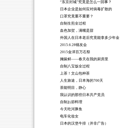
“东京封城”究竟是怎么一回事？
日本企业是如何应对病毒扩散的
口罩究竟重不重要？
自制生煎全过程
血色加贺，满嘴是甜
外国人在日本老后究竟能拿多少年金
2015.6.28镜友会
2015金泽百万石祭
腌哚鲜——春天在我的厨房里
自制八宝饭全过程
上茶！文山包种茶
人生旅途，日本海的700天
茶能明目，静心
我认识的那些日本共产党员
自制お節料理
今天吃河豚鱼
电车化妆女
日本的汉堡牛排（并非广告）