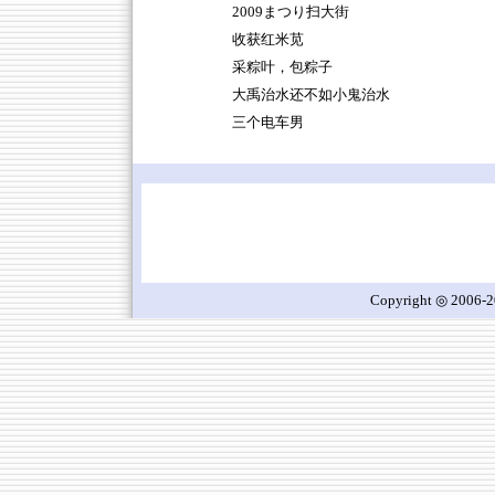
2009まつり扫大街
收获红米苋
采粽叶，包粽子
大禹治水还不如小鬼治水
三个电车男
Copyright ◎ 2006