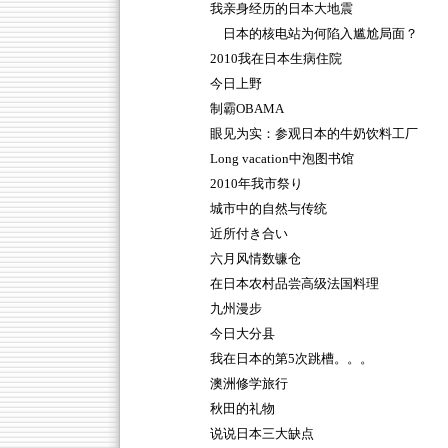
我亲身经历的日本大地震
日本的核电站为何陷入尴尬局面？
2010我在日本生病住院
今日上野
制霸OBAMA
眼见为实：参观日本的牛奶饮料工厂
Long vacation中泡图书馆
2010年我市祭り
城市中的自然与传统
近所付き合い
六月风情数镰仓
在日本农村品尝高级法国料理
九州漫步
今日大分县
我在日本的第5次跳槽。。。
澳洲修学旅行
秋田的礼物
说说日本三大缺点