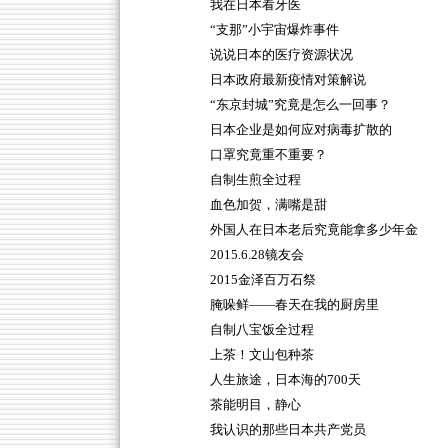
我在日本看牙医
“支那”小宇宙爆炸事件
说说日本的医疗资源状况
日本政府最新疫情对策解说
“东京封城”究竟是怎么一回事？
日本企业是如何应对病毒扩散的
口罩究竟重不重要？
自制生煎全过程
血色加贺，满嘴是甜
外国人在日本老后究竟能拿多少年金
2015.6.28镜友会
2015金泽百万石祭
腌哚鲜——春天在我的厨房里
自制八宝饭全过程
上茶！文山包种茶
人生旅途，日本海的700天
茶能明目，静心
我认识的那些日本共产党员