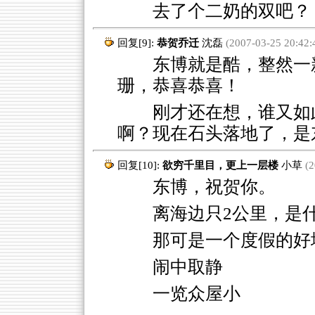
去了个二奶的双吧？
回复[9]:
恭贺乔迁
沈磊
(2007-03-25 20:42:
东博就是酷，整然一新
珊，恭喜恭喜！
刚才还在想，谁又如
啊？现在石头落地了，是
回复[10]:
欲穷千里目，更上一层楼
小草
(2
东博，祝贺你。
离海边只2公里，是
那可是一个度假的好
闹中取静
一览众屋小