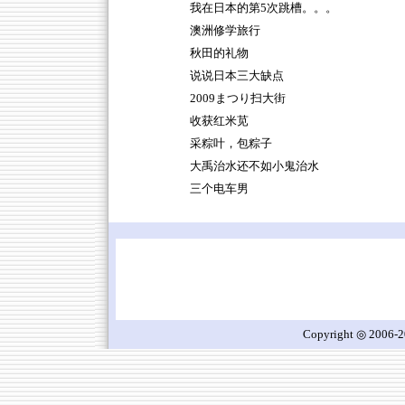
我在日本的第5次跳槽。。。
澳洲修学旅行
秋田的礼物
说说日本三大缺点
2009まつり扫大街
收获红米苋
采粽叶，包粽子
大禹治水还不如小鬼治水
三个电车男
Copyright ◎ 2006