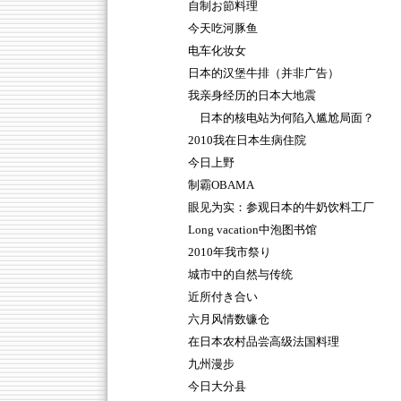
自制お節料理
今天吃河豚鱼
电车化妆女
日本的汉堡牛排（并非广告）
我亲身经历的日本大地震
日本的核电站为何陷入尴尬局面？
2010我在日本生病住院
今日上野
制霸OBAMA
眼见为实：参观日本的牛奶饮料工厂
Long vacation中泡图书馆
2010年我市祭り
城市中的自然与传统
近所付き合い
六月风情数镰仓
在日本农村品尝高级法国料理
九州漫步
今日大分县