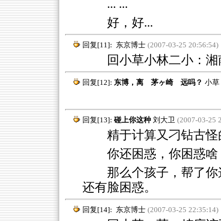
... ...
好，好...
回复[11]:
东京博士
(2007-03-25 20:56:54)
回小草小林二小：湘
回复[12]:
东博，离 茅ヶ崎 远吗？
小草
回复[13]:
碰上你这种
刘大卫
(2007-03-25 2
精于计算又刁钻古怪的
你还困惑，你困惑啥
那么个孩子，帮了你
还有脸困惑。
回复[14]:
东京博士
(2007-03-25 22:35:14)