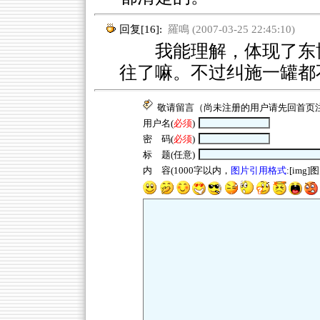
回复[16]:
羅鳴 (2007-03-25 22:45:10)
我能理解，体现了东博
往了嘛。不过纠施一罐都
敬请留言（尚未注册的用户请先回
首页
用户名(
必须
)
密 码(
必须
)
标 题(任意)
内 容(1000字以内，
图片引用格式
:[img]