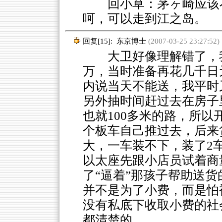
回小草：茅ヶ崎应该不
呵，可以走到江之岛。
回复[15]:
东京博士
(2007-03-25 23:27:52)
大卫好像理解错了，我
万，当时准备再花几千日
内说当天不能送，我平时
另外抽时间赶过去在房子
也就100多米的路，所
个板车自己推过去，后来
大，一车装不下，装了2
以太座先跟小店员试着商
了“逼着”那孩子帮助送
并不是为了小费，而是怕
没有私底下收取小费的社
都清楚的。