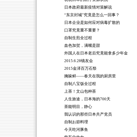
日本政府最新疫情对策解说
“东京封城”究竟是怎么一回事？
日本企业是如何应对病毒扩散的
口罩究竟重不重要？
自制生煎全过程
血色加贺，满嘴是甜
外国人在日本老后究竟能拿多少年金
2015.6.28镜友会
2015金泽百万石祭
腌哚鲜——春天在我的厨房里
自制八宝饭全过程
上茶！文山包种茶
人生旅途，日本海的700天
茶能明目，静心
我认识的那些日本共产党员
自制お節料理
今天吃河豚鱼