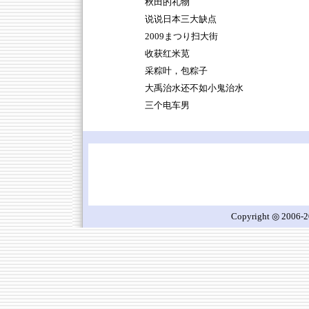
秋田的礼物
说说日本三大缺点
2009まつり扫大街
收获红米苋
采粽叶，包粽子
大禹治水还不如小鬼治水
三个电车男
Copyright ◎ 2006