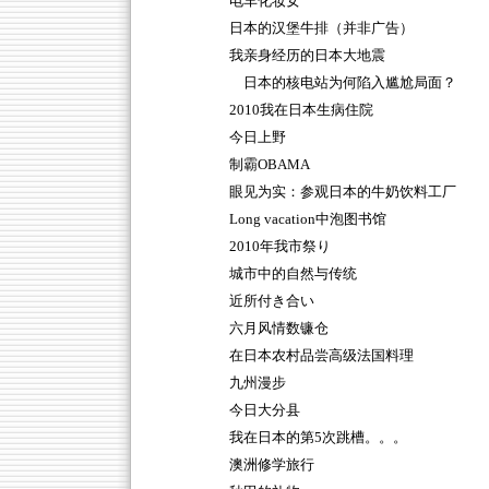
电车化妆女
日本的汉堡牛排（并非广告）
我亲身经历的日本大地震
日本的核电站为何陷入尴尬局面？
2010我在日本生病住院
今日上野
制霸OBAMA
眼见为实：参观日本的牛奶饮料工厂
Long vacation中泡图书馆
2010年我市祭り
城市中的自然与传统
近所付き合い
六月风情数镰仓
在日本农村品尝高级法国料理
九州漫步
今日大分县
我在日本的第5次跳槽。。。
澳洲修学旅行