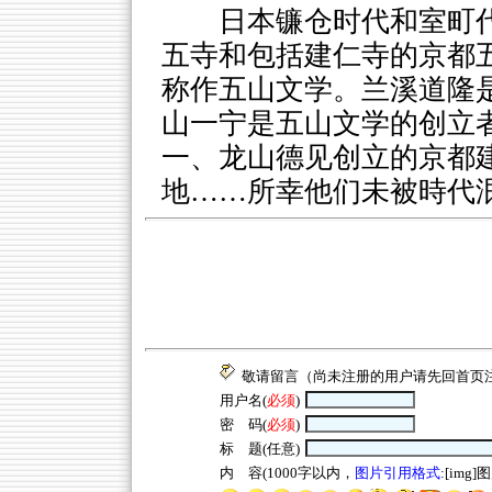
日本镰仓时代和室町
五寺和包括建仁寺的京都
称作五山文学。兰溪道隆
山一宁是五山文学的创立
一、龙山德见创立的京都
地……所幸他们未被時代
敬请留言（尚未注册的用户请先回
首页
用户名(
必须
)
密 码(
必须
)
标 题(任意)
内 容(1000字以内，
图片引用格式
:[img]