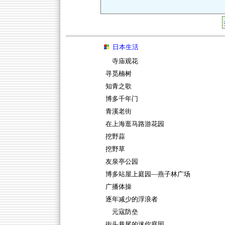
日本生活
寺庙观花
寻觅楠树
知青之歌
博多千年门
青溪老街
在上海逛马路游花园
挖野蒜
挖野草
友泉亭公园
博多站屋上庭园—燕子林广场
广播体操
逐年减少的浮浪者
元寇防垒
街头巷尾的迷你庭园