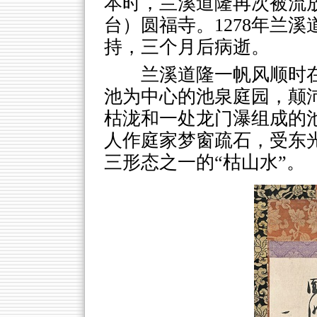
本时，兰溪道隆再次被流
台）圆福寺。1278年兰
持，三个月后病逝。
兰溪道隆一帆风顺时
池为中心的池泉庭园，颠
枯泷和一处龙门瀑组成的
人作庭家梦窗疏石，受东
三形态之一的“枯山水”。