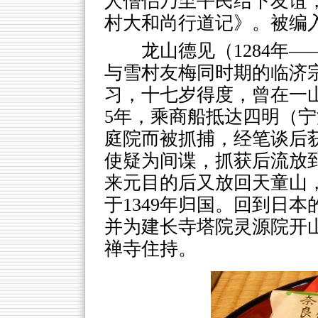
人僧侣乃至平民结下友谊
村大和尚行道记》。被编入
龙山德见（1284年—
与雪村友梅同时期的临济
习，十七岁得度，曾在一山
5年，乘商船抵达四明（
庭院而被抓捕，经笔谈后
使疑为间谍，抓获后流放
来元目的后又放回天童山
于1349年归国。回到日
并为建长寺塔院灵源院开
禅寺住持。