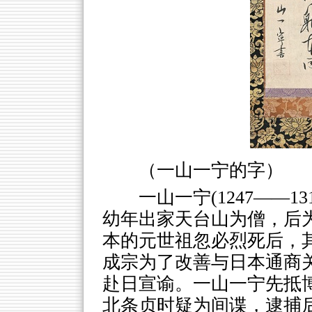
（一山一宁的字）
一山一宁(1247——
幼年出家天台山为僧，后
本的元世祖忽必烈死后，
成宗为了改善与日本通商关
赴日宣谕。一山一宁先抵
北条贞时疑为间谍，逮捕