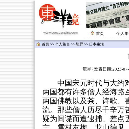
首页
个人集
首页
>>
个人集合
>>
龍昇
>> 日本生活
龍昇 (发表日期:2023-07-3
中国宋元时代与大约对
两国都有许多僧人经海路
两国佛教以及茶、诗歌、
流。那些僧人历尽千辛万
疑为间谍而遭逮捕、差点
宁、雪村友梅、龙山德见