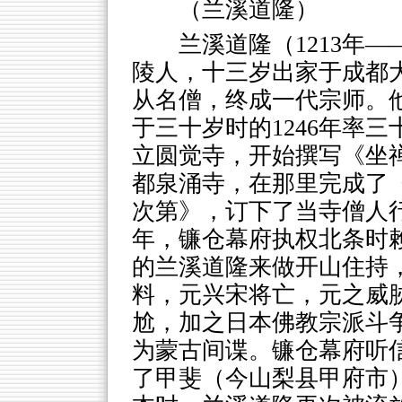
（兰溪道隆）
兰溪道隆（1213年—
陵人，十三岁出家于成都
从名僧，终成一代宗师。
于三十岁时的1246年率
立圆觉寺，开始撰写《坐
都泉涌寺，在那里完成了
次第》，订下了当寺僧人行
年，镰仓幕府执权北条时
的兰溪道隆来做开山住持
料，元兴宋将亡，元之威
尬，加之日本佛教宗派斗
为蒙古间谍。镰仓幕府听
了甲斐（今山梨县甲府市）