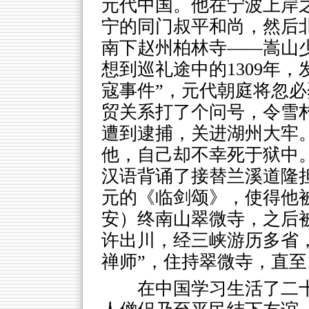
元代中国。他在宁波上岸
宁的同门叔平和尚，然后
南下赵州柏林寺——嵩山
想到巡礼途中的1309年
寇事件”，元代朝庭将忽
贸关系打了个问号，令雪
遭到逮捕，关进湖州大牢
他，自己却不幸死于狱中
汉语背诵了接替兰溪道隆
元的《临剑颂》，使得他
安）终南山翠微寺，之后被
许出川，经三峡游历多省，
禅师”，住持翠微寺，直至1
在中国学习生活了二