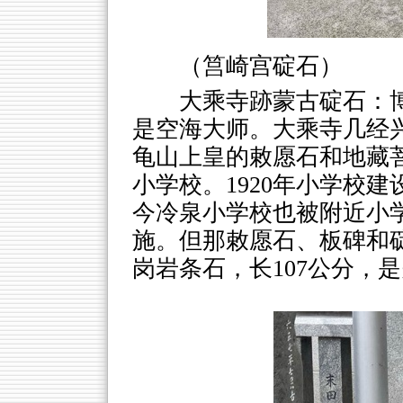
（筥崎宫碇石）
大乘寺跡蒙古碇石：博
是空海大师。大乘寺几经兴
龟山上皇的敕愿石和地藏
小学校。1920年小学校
今冷泉小学校也被附近小
施。但那敕愿石、板碑和
岗岩条石，长107公分，