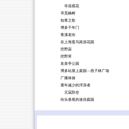
寺庙观花
寻觅楠树
知青之歌
博多千年门
青溪老街
在上海逛马路游花园
挖野蒜
挖野草
友泉亭公园
博多站屋上庭园—燕子林广场
广播体操
逐年减少的浮浪者
元寇防垒
街头巷尾的迷你庭园