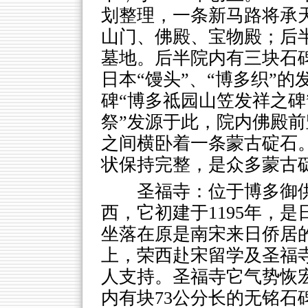
划整理，一条新马路将承
山门、佛殿、宝物殿；后半
墓地。后半院内有三块石碑
日本“馒头”、“博多织”
碑“博多祗园山笠发祥之碑
祭”发源于此，院内佛殿
之间横卧着一条蒙古碇石
状保持完整，是众多蒙古
圣福寺：位于博多御
西，它初建于1195年，
坐落在原是南宋来日侨居的
上，荣西赴宋留学及圣福
人支持。圣福寺它气势恢
内有块73公分长的无铭石