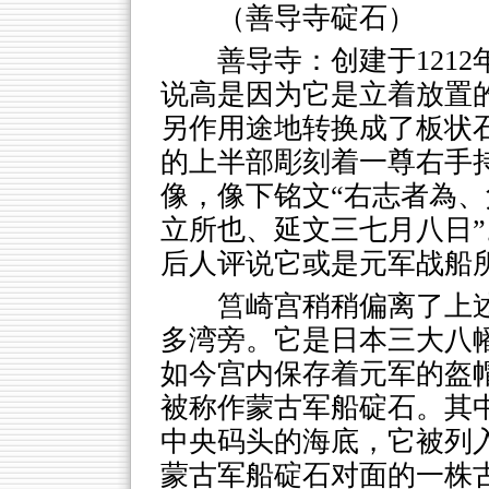
（善导寺碇石）
善导寺：创建于121
说高是因为它是立着放置的
另作用途地转换成了板状石
的上半部彫刻着一尊右手
像，像下铭文“右志者為
立所也、延文三七月八日
后人评说它或是元军战船
筥崎宫稍稍偏离了上
多湾旁。它是日本三大八幡
如今宫内保存着元军的盔
被称作蒙古军船碇石。其
中央码头的海底，它被列入
蒙古军船碇石对面的一株