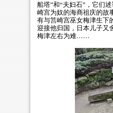
船塔”和“夫妇石”，它们
崎宫为奴的海商祖庆的故
有与筥崎宫巫女梅津生下
迎接他归国，日本儿子又
梅津左右为难……