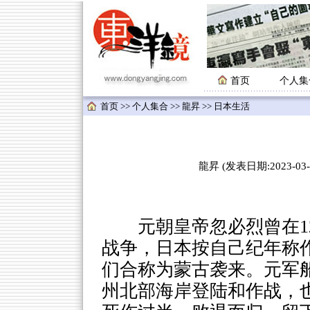
首页
个人集
首页
>>
个人集合
>>
龍昇
>> 日本生活
龍昇 (发表日期:2023-03-1
元朝皇帝忽必烈曾在12
战争，日本按自己纪年称作
们合称为蒙古袭来。元军
州北部海岸登陆和作战，