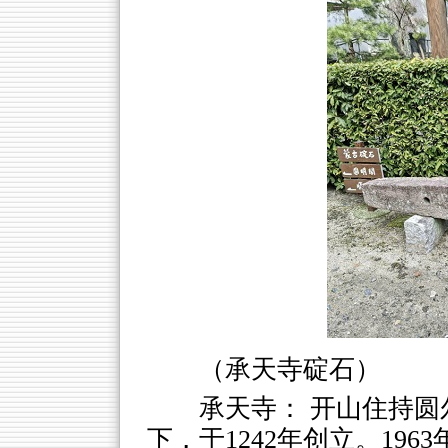
（承天寺碇石）
承天寺： 开山住持
下，于1242年创立。19