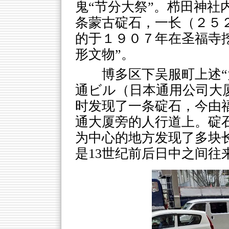
鬼“节分大祭”。栉田神社
条蒙古碇石，一长（２５
的于１９０７年在圣福寺
形文物”。
博多区下吴服町上述“
通ビル（日本通用公司大
时发现了一条碇石，今由
通大厦旁的人行道上。碇
为中心的地方发现了多块长
是13世纪前后日中之间往