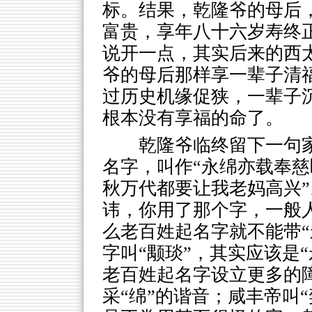
标。结果，乾隆爷的母后
富贵，享年八十六岁寿终正
说开一点，其实后来的西
爷的母后那样享一辈子清
过历史机缘促狭，一辈子
根本没有享福的命了。
乾隆爷临终留下一句
名字，叫作“永绵亦载奉慈
秋万代都要让我老妈高兴
讳，你用了那个字，一般人
么老百姓起名字就不能带“
字叫“颙琰”，其实应该是
老百姓起名字设立更多的障
采“绵”的谐音；咸丰帝叫“