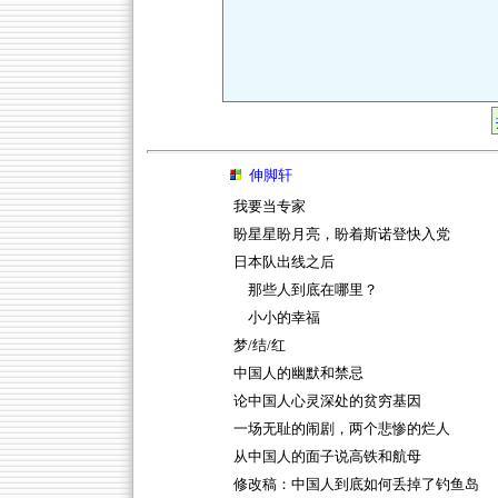
伸脚轩
我要当专家
盼星星盼月亮，盼着斯诺登快入党
日本队出线之后
那些人到底在哪里？
小小的幸福
梦/结/红
中国人的幽默和禁忌
论中国人心灵深处的贫穷基因
一场无耻的闹剧，两个悲惨的烂人
从中国人的面子说高铁和航母
修改稿：中国人到底如何丢掉了钓鱼岛