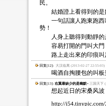
民。
結婚證上看得到的是
一句話讓人跑東跑西
勢！
人身上聽得到動靜的
容易打開的門叫大門
路上走出來的印痕叫
回复[12]:
大汉临离 (2013-02-27 22:55:03)
喝酒自掏腰包的叫板凳
回复[13]:
右翼最缺少的是幽默~
三国天下 (20
想起近日的宋桑风波
http://i54.tinypic.co