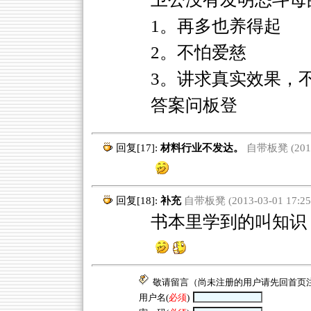
1。再多也养得起
2。不怕爱慈
3。讲求真实效果，
答案问板登
回复[17]:
材料行业不发达。
自带板凳 (2013-
回复[18]:
补充
自带板凳 (2013-03-01 17:25
书本里学到的叫知识，
敬请留言（尚未注册的用户请先回
首页
用户名(
必须
)