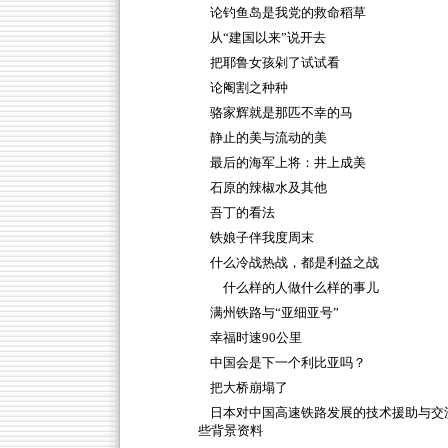
论钓鱼岛是我党的救命稻草
从“建国以来”说开去
把耶鲁女孩剁了试试看
论阉割之种种
骆家辉就是那匹不幸的马
静止的美与流动的美
最后的海军上将：井上成美
石原的辣椒水及其他
吾丁的看法
铁娘子伴我度周末
什么冷战热战，都是利益之战
什么样的人做什么样的事儿
满州铁路与“亚细亚号”
幸福时速90公里
中国会是下一个利比亚吗？
把大桥崩塌了
日本对中国高速铁路发展的技术援助与交
些背景资料