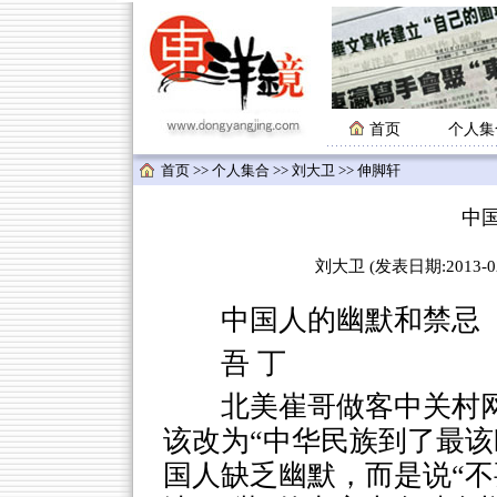
首页
个人集
首页
>>
个人集合
>>
刘大卫
>> 伸脚轩
中
刘大卫 (发表日期:2013-02-
中国人的幽默和禁忌
吾 丁
北美崔哥做客中关村
该改为“中华民族到了最该
国人缺乏幽默，而是说“不