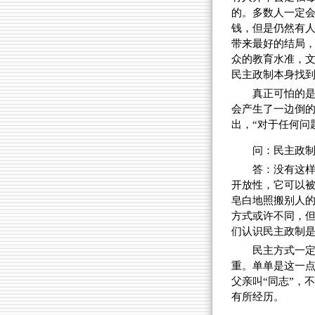
的。多数人一定
钱，但是仍然有
带来最好的结局
众的教育水准，
民主政制本身找
真正可怕的
会产生了一边倒
出，“对于任何问
问：民主政
答：没有这
开放性，它可以
皂白地照搬别人
方式或许不同，
们认识民主政制
民主方式一
重。单单是这一
父亲叫“同志”，
有所经历。