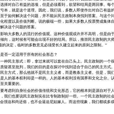
会选择对自己有益的选项，但是必须看到，欲望和结局是两回事。每
人亏本，就是这个道理。因此，我们说，多数人即使作出对自己有益
，至于如何解决这个问题，并不能从民主政制本身找到答案。与这个
文化程度以及价值判断。说的极端一些，如果大多数人投票赞成集体
到解决这个问题的答案。
是影响大多数人的流行的价值观。这种价值观或许并不高明，但是由
的倾向，这时候有可能会出现不好的结局。所以，推崇民主政制的大
题的决定，临时的多数意见必须受长久建立起来的原则之限制。”
制是否一定适用于所有的社会形态？
样一种民主形式：即，拿过来就可以套在自己头上。民主政制的一个
被质疑甚至批判，我们的目的是在探讨中找到适合于自己的民主方式
的民主方式，那么他就不是民主主义者，而是教条主义者。但是，我
但是人的基本权利却是一样的。人的基本权利没有国界和文化之分。
是至关重要的。
定要考虑到自身社会的价值传统和文化形态，它的根本则是源自对于
点，我们也要说民主政制实在比专制政制好一些。一个民主政制的社
不会强迫和尚还俗，也不会逼迫尼姑嫁人。而这些现象，我们都或多