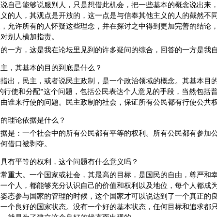
敢说自己能够说服别人，只是想借此机会，把一些基本的概念说出来
主义的人，其观点是开放的，这一点是与信奉其他主义的人的截然不
人，允许所有的人怀疑这些理念，并在探讨之中得到更加完善的结论
，对别人横加指责。
问的一方，这是我在论坛里见到的许多疑问的综合，回答的一方是我
民主，其基本的目的到底是什么？
先指出，民主，或者说民主政制，是一个政治领域的概念。其基本目
的行使和分配”这个问题，包括公民表达个人意见的手段，当然包括
力由谁来行使的问题。民主政制的社会，保证所有公民都有行使公共
念的理论依据是什么？
依据是：一个社会中的所有公民都有平等的权利。所有公民都有参加
任何借口被剥夺。
民具有平等的权利，这个问题有什么意义吗？
非常重大。一个国家或社会，其最高的目标，是国民的自由，尊严和
每一个人，都能够充分认识自己的价值和权利以及地位，每个人都成
的姿态参与国家的管理的时候，这个国家才可以说达到了一个真正的
于一个良好的国家状态。没有一个好的基本状态，任何目标和追求都