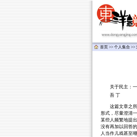
首页
>>
个人集合
>>
关于民主：一
吾 丁
这篇文章之
形式，尽量澄清
某些人频繁地提
没有再加以回答
人当作儿戏甚至