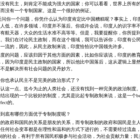
而没有民主，则肯定不能成为强大的国家；你可以看看，世界上所有
，而没有一个专制国家。这是一个很好的例证。
反问你一个问题，你凭什么认为印度肯定比中国糟糕呢？事实上，印
国人低，在许多领域，印度并不落后。你或许会说，印度人的识字率
没有航天器，大众的生活水准不高等等。但是，我要提醒你，你所提
题。我们在讨论民主政制，而在这个领域，我可以告诉你，印度有公
界一流的，因此，从民主政制来说，印度恰恰比中国领先许多。
印度的问题，应该归因于其他方面的因素，比如你应该说，印度的教
说，因为印度是民主政制的国家，所以他比中国落后，这从逻辑上显
并不是解决所有社会问题的灵丹妙方。
，你也承认民主不是完美的政治形式了？
承认这一点。迄今为止的人类社会，还没有找到一种完美的政治制度
结出现的一个比较好的制度，尤其是比起专制政制来说，这是一个bet
fect的。
制到底有哪些方面优于专制制度呢？
制的政府和国民的关系是朋友的关系，而专制政制的政府和国民是主
任何社会变革都是在理性和温和的方式下进行的，不需要经过流血，
制的社会，有利于所有国民积极参与社会活动，为社会贡献力量；民