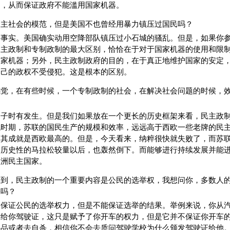
用，从而保证政府不能滥用国家机器。
民主社会的模范，但是美国不也曾经用暴力镇压过国民吗？
个事实。美国确实动用空降部队镇压过小石城的骚乱。但是，如果你
民主政制和专制政制的最大区别，恰恰在于对于国家机器的使用和限
国家机器；另外，民主政制政府的目的，在于真正地维护国家的安定
自己的政权不受侵犯。这是根本的区别。
感觉，在有些时候，一个专制政制的社会，在解决社会问题的时候，
例子时有发生。但是我们如果放在一个更长的历史框架来看，民主政
战时期，苏联的国民生产的规模和效率，远远高于西欧一些老牌的民
，其成就是西欧最高的。但是，今天看来，纳粹很快就失败了，而苏
了历史性的马拉松较量以后，也轰然倒下。而能够进行持续发展并能
欧洲民主国家。
提到，民主政制的一个重要内容是公民的选举权，我想问你，多数人
果吗？
制保证公民的选举权力，但是不能保证选举的结果。举例来说，你从
发给你驾驶证，这只是赋予了你开车的权力，但是它并不保证你开车
毒品或者去自杀，相信你不会去质问驾驶学校为什么颁发驾驶证给他