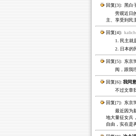
回复[3]:
黑白
旁观近日的日
主、享受到民
回复[4]:
kalic
1. 民主就
2. 日本
回复[5]:
东京
阅，跟我理
回复[6]:
我同意
不过文章我
回复[7]:
东京
最近因为新疆
地大量征女兵
自由，实在是