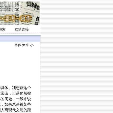
检索
友情连接
字体∶
大
中
小
加具体。我想藉这个
生常谈，但是仍然被
本的问题，一般来说
题，如果总是被某些
国人离现代文明的距