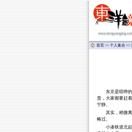
首页
>>
个人集合
>>
东京是喧哗
贵，大家都要赶
宁静。
其实，稍微
略过。
小凑铁道北