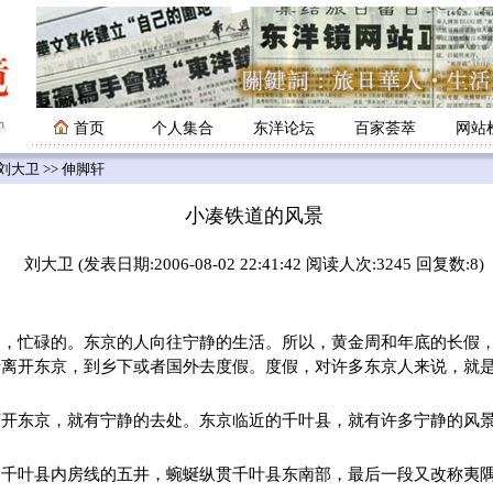
首页
个人集合
东洋论坛
百家荟萃
网站
刘大卫
>> 伸脚轩
小凑铁道的风景
刘大卫 (发表日期:2006-08-02 22:41:42 阅读人次:3245 回复数:8)
的，忙碌的。东京的人向往宁静的生活。所以，黄金周和年底的长假
着离开东京，到乡下或者国外去度假。度假，对许多东京人来说，就
离开东京，就有宁静的去处。东京临近的千叶县，就有许多宁静的风
起千叶县内房线的五井，蜿蜒纵贯千叶县东南部，最后一段又改称夷