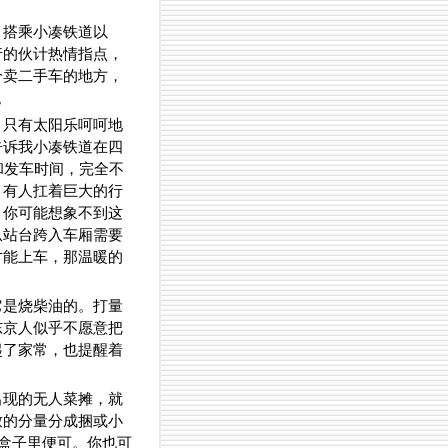
。搭乘小凑铁道以
行的伙计热情指点，
个卖二手车的地方，
。
，只有太阳乐呵呵地
告诉我小凑铁道在四
和发车时间，完全不
，有人扛着巨大的行
，你可能想象不到这
从站台跨入车厢需要
才能上车，那温暖的
它是烧柴油的。打量
东京人似乎不愿意把
起了家常，也提醒着
出现的无人菜摊，就
致的分量分成捆或小
小盒子里便可。你也可