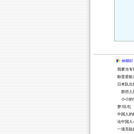
伸脚轩
我要当专
盼星星盼
日本队出
那些人
小小的
梦/结/红
中国人的
论中国人
一场无耻