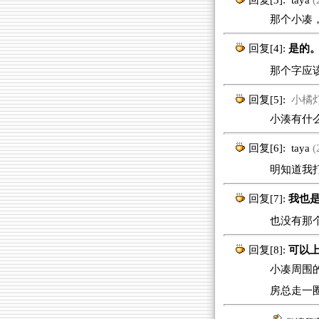
回复[3]:
taya
(
那个小凑，是
回复[4]:
是的
那个字应该
回复[5]:
小橘灯 (
小湊有什么
回复[6]:
taya
(
明知道我打的
回复[7]:
我也是
也没有那个
回复[8]:
可以上
小凑周围的温
房总走一