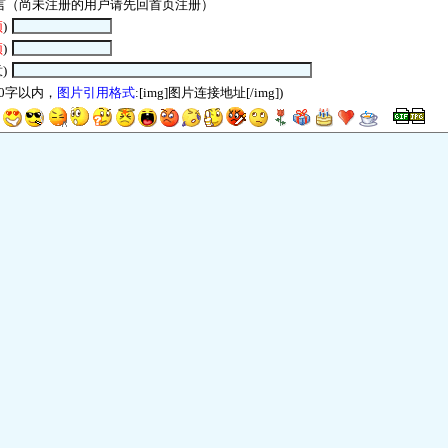
言（尚未注册的用户请先回
首页
注册）
须
)
须
)
)
00字以内，
图片引用格式
:[img]图片连接地址[/img])