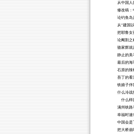
从中国人
修改稿：
论钓鱼岛
从“建国
把耶鲁女
论阉割之
骆家辉就
静止的美
最后的海
石原的辣
吾丁的看
铁娘子伴
什么冷战
什么样的
满州铁路
幸福时速
中国会是
把大桥崩