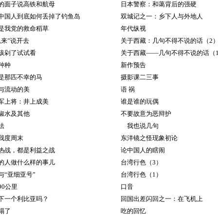
的面子说高铁和航母
日本警察：和蔼背后的强硬
中国人到底如何丢掉了钓鱼岛
双城记之一：乡下人与外地人
是我党的救命稻草
年代纵视
以来”说开去
关于西藏：几句不得不说的话（2
孩剁了试试看
关于西藏——几句不得不说的话（
种种
新作预告
是那匹不幸的马
摄影课二三事
与流动的美
语 祸
军上将：井上成美
谁是谁的玩偶
椒水及其他
不要故意为恶辩护
法
我也说几句
我度周末
东洋镜之怪现象初论
热战，都是利益之战
论中国人的瞎闹
人做什么样的事儿
台湾行色（3）
与“亚细亚号”
台湾行色（1）
90公里
口音
下一个利比亚吗？
回国出差闪回之一：在飞机上
塌了
吃的回忆