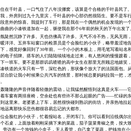
就住在千叶县，一口气住了八年没挪窝，该算是个合格的千叶县民了
苏我，外房到过九十九里滨，千叶县的中心部仍然很陌生。要不是车
这段意外的惊喜。我提到了车行，那是我在一个偶然的机会发现的一
曲曲的小凑铁道加在一起，驱使我在那个6年前的秋天的下午出发了
气氛陡然沉静了许多。天也仿佛高了许多。天气不冷不热，无风无雨
里暖洋洋。五井车站窗口的检票员是个会脸红的小伙子，略带羞涩地
下，感觉好像回到了30年前。一个小小的木板上，用毛笔写着站名
烁的电子招牌。搭车的人们陆陆续续地走过来，有人悠闲的慢慢踱着
着下一班车。要不是那群叽叽喳喳的高中女生在那里无所顾忌地嬉笑
小凑铁道的火车只有一节，深红色的，形状像个放大了的法国面包。
一层台阶让我小时候乘公共汽车的情景，那时候总要妈妈拉我一把，
头。
。轰隆隆的声音伴随着轻微的震动，让我猛然醒悟到这真是火车——
沿着车窗有两排座椅，空余处也有些许不那么起眼的广告——忙碌的
做到这里来。老婆婆上了车，居然很快碰到熟识的街坊，并亲热地拉
速地远离那快乐悲伤都很容易忘记的大都市。
一位会脸红的小伙子，忙着报站名，开闭车门。你可以看到沿线偶尔
一个石桌，上面放着刚刚采摘下来的菜蔬，茄子菠菜青椒之类，按大
份。旁边有一个放钱的小盒子，无人看管，自己拿了菜蔬，把钱放在