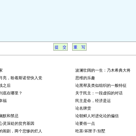
家
波澜壮阔的一生：乃木希典大将
月亮，盼着斯诺登快入党
思维的乐趣
线之后
论黑帮及类似组织的一般特征
到底在哪里？
关于民主：一段虚拟的对话
幸福
民主是命，经济是运
论名牌货
幽默和禁忌
论朝鲜人对进化论的偏信
心灵深处的贫穷基因
论要俗一点
的闹剧，两个悲惨的烂人
吃茶/坏匣子/别墅