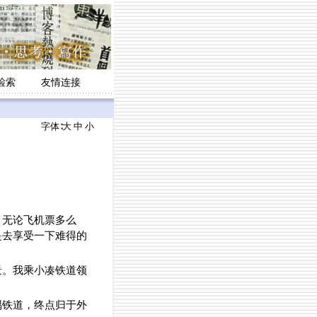
检索
友情连接
字体∶
大
中
小
，无论飞机票多么
是去享受一下难得的
景。我乘小凑铁道领
隅铁道，终点归于外