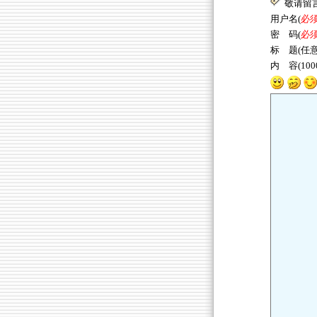
敬请留
用户名(
必
密 码(
必
标 题(任意
内 容(10