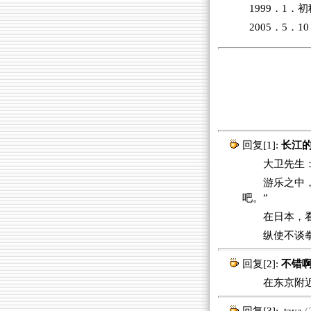
1999．1．初
2005．5．
回复[1]:
长江的
大卫先生
游乐之中
吧。”
在日本，
纵使不谈
回复[2]:
不错
在东京附近