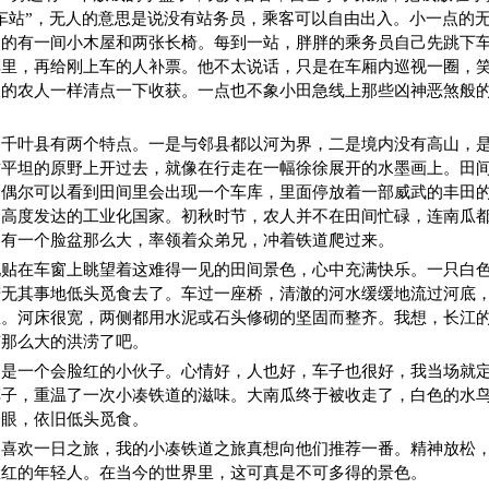
车站”，无人的意思是说没有站务员，乘客可以自由出入。小一点的
点的有一间小木屋和两张长椅。每到一站，胖胖的乘务员自己先跳下
车里，再给刚上车的人补票。他不太说话，只是在车厢内巡视一圈，
收的农人一样清点一下收获。一点也不象小田急线上那些凶神恶煞般
。
，千叶县有两个特点。一是与邻县都以河为界，二是境内没有高山，
这平坦的原野上开过去，就像在行走在一幅徐徐展开的水墨画上。田
是偶尔可以看到田间里会出现一个车库，里面停放着一部威武的丰田
个高度发达的工业化国家。初秋时节，农人并不在田间忙碌，连南瓜
足有一个脸盆那么大，率领着众弟兄，冲着铁道爬过来。
地贴在车窗上眺望着这难得一见的田间景色，心中充满快乐。一只白
若无其事地低头觅食去了。车过一座桥，清澈的河水缓缓地流过河底
里。河床很宽，两侧都用水泥或石头修砌的坚固而整齐。我想，长江
有那么大的洪涝了吧。
又是一个会脸红的小伙子。心情好，人也好，车子也很好，我当场就
车子，重温了一次小凑铁道的滋味。大南瓜终于被收走了，白色的水
一眼，依旧低头觅食。
人喜欢一日之旅，我的小凑铁道之旅真想向他们推荐一番。精神放松
脸红的年轻人。在当今的世界里，这可真是不可多得的景色。