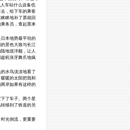
无人车站什么设备也
车去，给下车的乘客
笑眯眯地补了票就回
的乘务员，查起票来
是日本地势最平坦的
间的景色大致与长江
的陆地巡洋舰，让人
都趁机张牙舞爪地疯
色的水鸟淡淡地看了
，暖暖的太阳把我和
的两岸如果有这样的
定下了车子。两个星
鸟转移到了铁道的另
，时光倒流，更重要