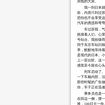
房线的大原。
我一到日本
前，内房只到过
恐怕也不会享受
汽车的诱惑和弯弯
车过苏我，
抚摸着人们。心
号站台。我拾级而
同于东京车站闪
李，默默地等待
是现代的日本。
上一层台阶。这
感觉至今留在心
列车启动了
一下车厢内部，
那些时髦的广告
你，车子正在迅
乘务员也是
在田边一侧，摆
堆，100日元一