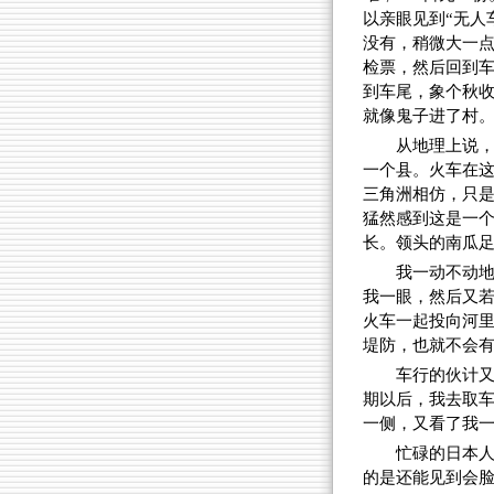
以亲眼见到“无人
没有，稍微大一
检票，然后回到
到车尾，象个秋
就像鬼子进了村
从地理上说
一个县。火车在
三角洲相仿，只
猛然感到这是一
长。领头的南瓜
我一动不动
我一眼，然后又
火车一起投向河
堤防，也就不会
车行的伙计
期以后，我去取
一侧，又看了我
忙碌的日本
的是还能见到会