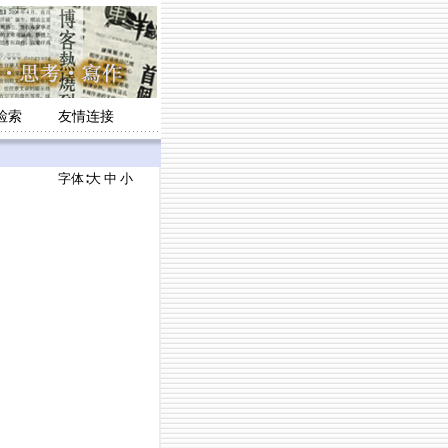
检索
友情连接
字体∶
大
中
小