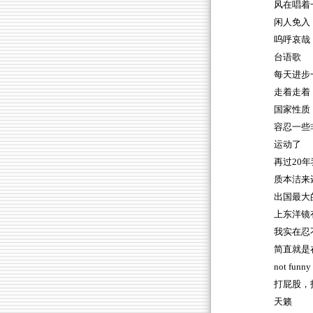
风在唱着
闲人免入
呜呼哀哉
台语歌
每天进步
走着走着
国家性质
容忍一些
运动了
再过20
质本洁来
出国最大
上东洋镜
我实在忍
简直就是
not funny
打屁股，
天籁