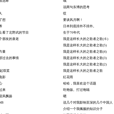
陈冠希
哦
说两句东博的思考
人
哎
了想
要谈风月啊！
希
日本到底排外不排外。
上看了北野武的节目
生于70年代
个朋友的衰老
我是这样长大的之歌者之歌(６)
我是这样长大的之歌者之歌(5)
力量
我是这样长大的之歌者之歌(4)
那过去的事情
我是这样长大的之歌者之歌(3)
我是这样长大的之歌者之歌(2)
起双桨
我是这样长大的之歌者之歌
电影
紅花雨
心
哈哈，我喜欢这个话题
起来
吃饱饭。打过饱嗝
迎风飘扬
嗯
NB
说几个对我影响至深的几个中国人
介绍一个我佩服的知识分子