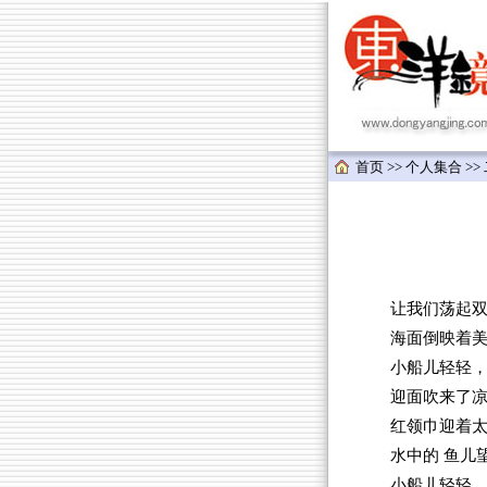
首页
>>
个人集合
>>
让我们荡起双桨
海面倒映着
小船儿轻轻
迎面吹来了
红领巾迎着
水中的 鱼儿
小船儿轻轻