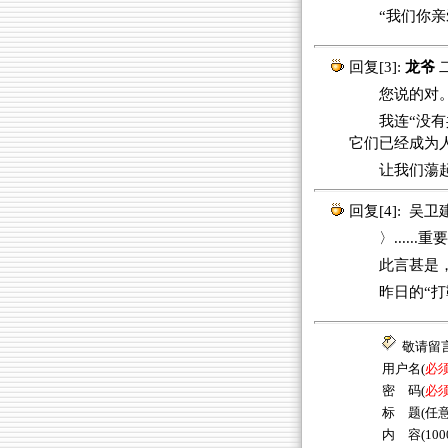
“我们你亲爱
回复[3]:
龙爷
您说的对
我连“没
它们已经成为
让我们蕩
回复[4]:
吴卫
〉......
此言甚是，
昨日的“
敬请留
用户名(
必
密 码(
必
标 题(任意
内 容(10