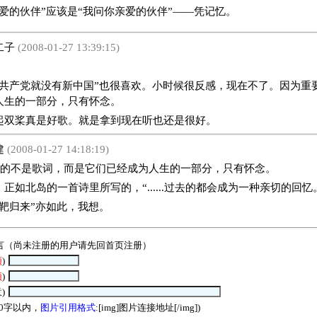
的伙伴”应该是“我问你亲爱的伙伴”——凭记忆。
二子
(2008-01-27 13:39:15)
。
有共产党就没有新中国”也很喜欢。小时候很反感，现在不了。因为重
人生的一部分，只有怀念。
起双桨真是好歌。就是拿到现在听也还是很好。
建
(2008-01-27 14:18:19)
重要的不是歌词，而是它们已经成为人生的一部分，只有怀念。
正如北岛的一首诗里所写的，“......过去的都会成为一种亲切的回忆
打靶归来”亦如此，我想。
言（尚未注册的用户请先回
首页
注册）
须
)
须
)
)
00字以内，
图片引用格式
:[img]图片连接地址[/img])