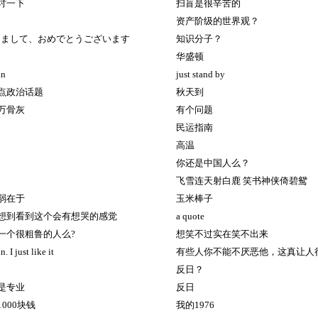
讨一下
扫盲是很辛苦的
资产阶级的世界观？
,明けまして、おめでとうございます
知识分子？
华盛顿
in
just stand by
点政治话题
秋天到
万骨灰
有个问题
民运指南
高温
你还是中国人么？
飞雪连天射白鹿 笑书神侠倚碧鸳
弱在于
玉米棒子
想到看到这个会有想哭的感觉
a quote
一个很粗鲁的人么?
想笑不过实在笑不出来
. I just like it
有些人你不能不厌恶他，这真让人
反日？
是专业
反日
000块钱
我的1976