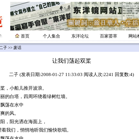
首页
个人集合
东洋论坛
百家荟萃
网站
二子
>> 废话
让我们荡起双桨
二子 (发表日期:2008-01-27 11:33:03 阅读人次:2241 回复数:4)
，小船儿推开波浪。
美丽的白塔，四周环绕着绿树红墙。
，飘荡在水中
凉爽的风。
太阳，阳光洒在海面上，
望着我们，悄悄地听我们愉快歌唱。
，飘荡在水中