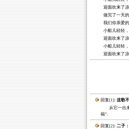
迎面吹来了
做完了一天
我们你亲爱
小船儿轻轻
迎面吹来了
小船儿轻轻
迎面吹来了
回复[1]:
这歌
从它一出来,俺
福”.
回复[2]:
二子：