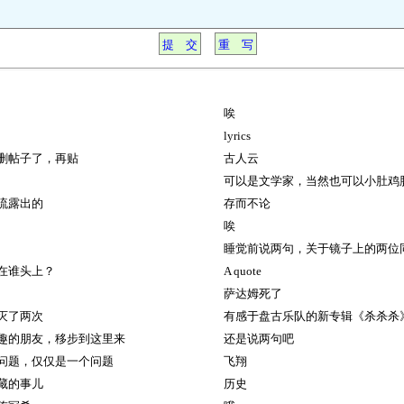
唉
lyrics
删帖子了，再贴
古人云
可以是文学家，当然也可以小肚鸡
流露出的
存而不论
唉
睡觉前说两句，关于镜子上的两位
在谁头上？
A quote
萨达姆死了
灭了两次
有感于盘古乐队的新专辑《杀杀杀
趣的朋友，移步到这里来
还是说两句吧
问题，仅仅是一个问题
飞翔
藏的事儿
历史