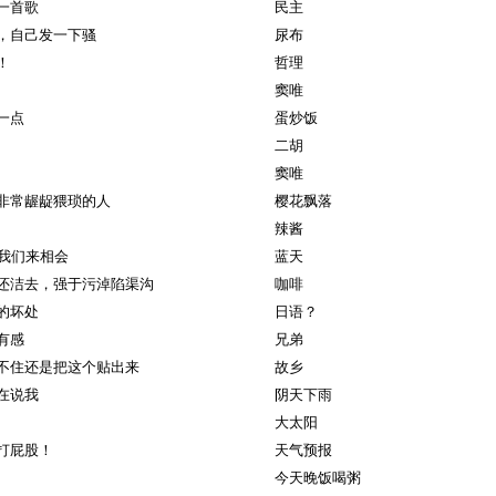
一首歌
民主
，自己发一下骚
尿布
！
哲理
窦唯
一点
蛋炒饭
二胡
窦唯
非常龌龊猥琐的人
樱花飘落
辣酱
年我们来相会
蓝天
还洁去，强于污淖陷渠沟
咖啡
的坏处
日语？
有感
兄弟
不住还是把这个贴出来
故乡
在说我
阴天下雨
大太阳
打屁股！
天气预报
今天晚饭喝粥