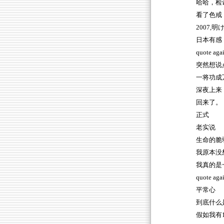
哈哈，检
看了色戒
2007
日本有感
quote aga
突然想说
一将功成
深夜上来
回来了。
正式
老实说
生命的脆
我原本没
我真的是
quote again
平常心
到底什么
假如我有1