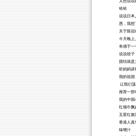
又想说说
哈哈
说说日本
恩，我想
关于陈冠
今天晚上
有感于一
说说饺子
团结就是
听妈妈讲
我的祖国
让我们荡
推荐一部
我的中国
红领巾飘
五星红旗
香港人真
味噌汁