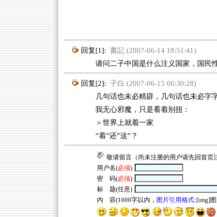
回复[1]:
書記 (2007-06-14 18:51:41)
请问二子中国是什么注义国家，国民性
回复[2]:
子白 (2007-06-15 06:30:28)
几句话也未必精辟，几句话也未必字字
我无心邪魔，只是看着别扭：
＞世界上就着一家
”着”还”这”？
敬请留言（尚未注册的用户请先回
首页
用户名(
必须
)
密 码(
必须
)
标 题(任意)
内 容(1000字以内，
图片引用格式
:[img]