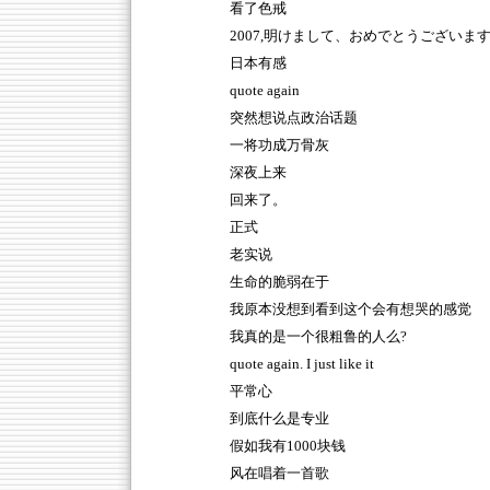
看了色戒
2007,明けまして、おめでとうございま
日本有感
quote again
突然想说点政治话题
一将功成万骨灰
深夜上来
回来了。
正式
老实说
生命的脆弱在于
我原本没想到看到这个会有想哭的感觉
我真的是一个很粗鲁的人么?
quote again. I just like it
平常心
到底什么是专业
假如我有1000块钱
风在唱着一首歌