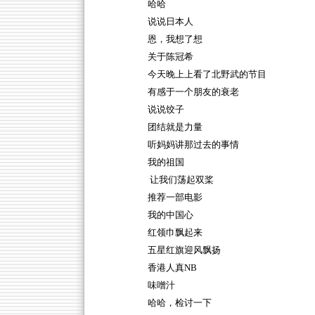
哈哈
说说日本人
恩，我想了想
关于陈冠希
今天晚上上看了北野武的节目
有感于一个朋友的衰老
说说饺子
团结就是力量
听妈妈讲那过去的事情
我的祖国
让我们荡起双桨
推荐一部电影
我的中国心
红领巾飘起来
五星红旗迎风飘扬
香港人真NB
味噌汁
哈哈，检讨一下