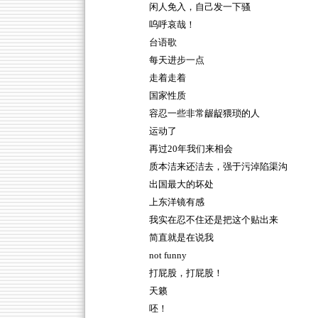
闲人免入，自己发一下骚
呜呼哀哉！
台语歌
每天进步一点
走着走着
国家性质
容忍一些非常龌龊猥琐的人
运动了
再过20年我们来相会
质本洁来还洁去，强于污淖陷渠沟
出国最大的坏处
上东洋镜有感
我实在忍不住还是把这个贴出来
简直就是在说我
not funny
打屁股，打屁股！
天籁
呸！