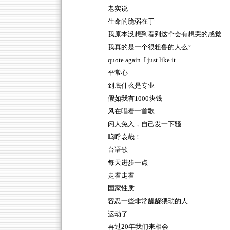
老实说
生命的脆弱在于
我原本没想到看到这个会有想哭的感觉
我真的是一个很粗鲁的人么?
quote again. I just like it
平常心
到底什么是专业
假如我有1000块钱
风在唱着一首歌
闲人免入，自己发一下骚
呜呼哀哉！
台语歌
每天进步一点
走着走着
国家性质
容忍一些非常龌龊猥琐的人
运动了
再过20年我们来相会