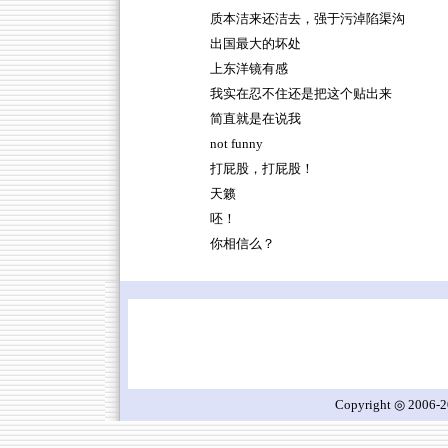
质本洁来还洁去，强于污淖陷渠沟
出国最大的坏处
上东洋镜有感
我实在忍不住还是把这个贴出来
简直就是在说我
not funny
打屁股，打屁股！
天籁
呸！
你相信么？
Copyright ◎ 2006