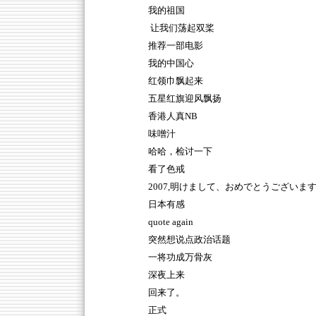
我的祖国
让我们荡起双桨
推荐一部电影
我的中国心
红领巾飘起来
五星红旗迎风飘扬
香港人真NB
味噌汁
哈哈，检讨一下
看了色戒
2007,明けまして、おめでとうございま
日本有感
quote again
突然想说点政治话题
一将功成万骨灰
深夜上来
回来了。
正式