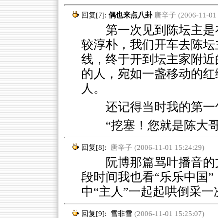
回复[7]:
偶也来点八卦
唐辛子 (2006-11-01 1
第一次见到陈坛主是在
较淳朴，我们开车去陈坛
线，终于开到坛主家附近
的人，宛如一盏移动的红
人。
还记得当时我的第一
“挖塞！您就是陈大
回复[8]:
唐辛子 (2006-11-01 15:24:29)
阮博那篇骂叶播音的文
段时间我也看“乐乐中国
中“主人”一起起哄倒采一
回复[9]:
雪非雪
(2006-11-01 15:25:07)