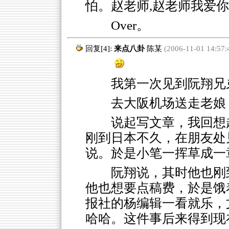
怕。赵老师,赵老师我爱
Over。
回复[4]:
来点八卦
陈某
(2006-11-01 14:57:
我第一次见到阮翔兄弟
去大阪机场送走老娘
说起写文章，我回想
刚到日本不久，在朋友处
说。於是小笔一挥草成一
阮翔说，其时他也刚
他也想要点稿费，於是饿
报社的杨编辑一看就乐，
哈哈。这件事后来得到现