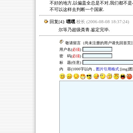
不好的地方,以偏盖全总是不对,我们都不是小
不可以这样去判断一个国家.
回复[4]:
嘿嘿
校长 (2006-08-08 18:37:24)
尔等乃超级粪青.鉴定完毕.
敬请留言（尚未注册的用户请先回
首页
用户名(
必须
)
密 码(
必须
)
标 题(任意)
内 容(1000字以内，
图片引用格式
:[img]