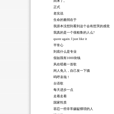
回来了。
正式
老实说
生命的脆弱在于
我原本没想到看到这个会有想哭的感觉
我真的是一个很粗鲁的人么?
quote again. I just like it
平常心
到底什么是专业
假如我有1000块钱
风在唱着一首歌
闲人免入，自己发一下骚
呜呼哀哉！
台语歌
每天进步一点
走着走着
国家性质
容忍一些非常龌龊猥琐的人