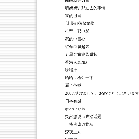
团结就是力量
听妈妈讲那过去的事情
我的祖国
让我们荡起双桨
推荐一部电影
我的中国心
红领巾飘起来
五星红旗迎风飘扬
香港人真NB
味噌汁
哈哈，检讨一下
看了色戒
2007,明けまして、おめでとうございま
日本有感
quote again
突然想说点政治话题
一将功成万骨灰
深夜上来