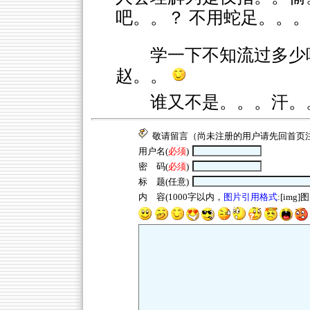
吧。。？ 不用蛇足。。。
学一下不知流过多少
赵。。
谁又不是。。。汗。
敬请留言（尚未注册的用户请先回
首页
用户名(
必须
)
密 码(
必须
)
标 题(任意)
内 容(1000字以内，
图片引用格式
:[img]