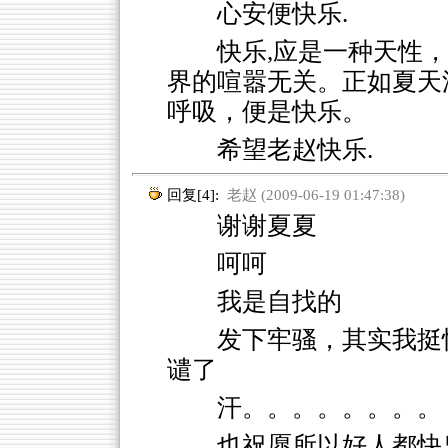
心安便快乐.
快乐,应是一种天性
界的喧嚣无关。正如夏天
呼吸，便是快乐。
希望老赵快乐.
回复[4]:
老赵 (2009-06-19 01:47:38)
谢谢夏夏
呵呵
我是自找的
发下牢骚，其实我挺
谴了
汗。。。。。。。。
也祝愿所以好人都快