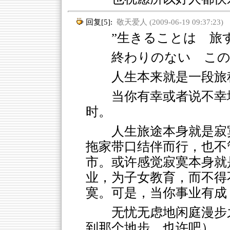
回复[5]:
敬天爱人 (2009-06-19 09:37:23)
”生きることは 旅
終わりのない この
人生本来就是一段旅
当你有幸或者说不幸
时。
人生旅途本身就是寂
拖家带口结伴而行，也不
市。或许感觉寂寞本身就
业，为子女教育，而不得
寞。可是，当你事业有成
无忧无虑地闲庭漫步
到那个地步，也许吧）