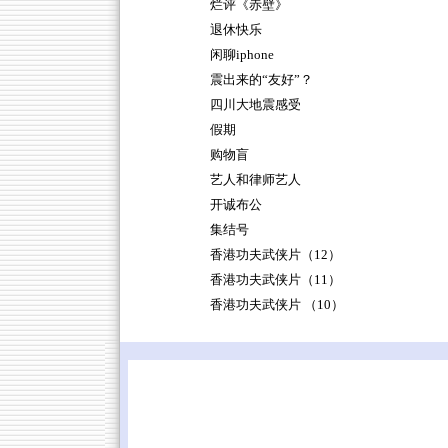
烂评《赤壁》
退休快乐
闲聊iphone
震出来的“友好”？
四川大地震感受
假期
购物盲
艺人和律师艺人
开诚布公
集结号
香港功夫武侠片（12）
香港功夫武侠片（11）
香港功夫武侠片 （10）