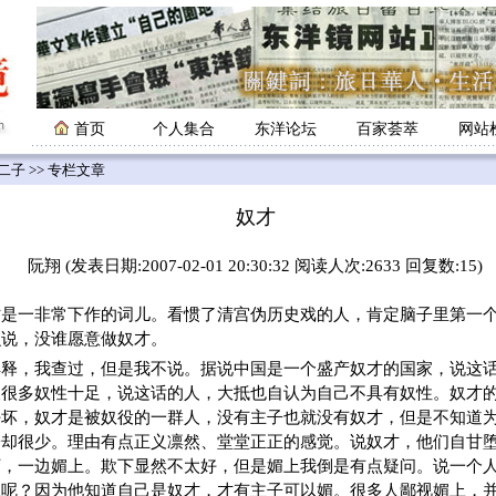
首页
个人集合
东洋论坛
百家荟萃
网站
二子
>> 专栏文章
奴才
阮翔 (发表日期:2007-02-01 20:30:32 阅读人次:2633 回复数:15)
一非常下作的词儿。看惯了清宫伪历史戏的人，肯定脑子里第一个
么说，没谁愿意做奴才。
解释，我查过，但是我不说。据说中国是一个盛产奴才的国家，说这
人很多奴性十足，说这话的人，大抵也自认为自己不具有奴性。奴才
好坏，奴才是被奴役的一群人，没有主子也就没有奴才，但是不知道
子却很少。理由有点正义凛然、堂堂正正的感觉。说奴才，他们自甘
下，一边媚上。欺下显然不太好，但是媚上我倒是有点疑问。说一个
上呢？因为他知道自己是奴才，才有主子可以媚。很多人鄙视媚上，