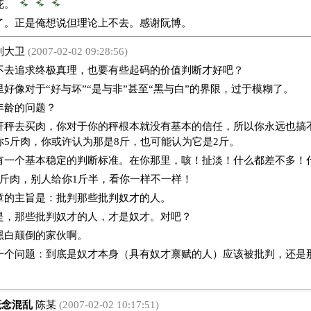
花。
了。正是俺想说但理论上不去。感谢阮博。
刘大卫
(2007-02-02 09:28:56)
追求终极真理，也要有些起码的价值判断才好吧？
好像对于“好与坏”“是与非”甚至“黑与白”的界限，过于模糊了。
年龄的问题？
杆秤去买肉，你对于你的秤根本就没有基本的信任，所以你永远也搞
你5斤肉，你或许认为那是8斤，也可能认为它是2斤。
有一个基本稳定的判断标准。在你那里，咳！扯淡！什么都差不多！
5斤肉，别人给你1斤半，看你一样不一样！
章的主旨是：批判那些批判奴才的人。
是，那些批判奴才的人，才是奴才。对吧？
黑白颠倒的家伙啊。
一个问题：到底是奴才本身（具有奴才禀赋的人）应该被批判，还是
念混乱
陈某
(2007-02-02 10:17:51)