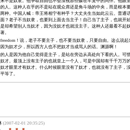
从来不是奴隶。他争取自由也不会漠视那些躲在牢笼中的同伴。他眼
救的人。这种人在乎的不是站在观众席还是角斗场的中央，而是根本
有两种。中国人喊：帝王将相宁有种乎？大丈夫生当如此云云。普通
上面？老子不当奴隶，也要到上面去当主子！自己当了主子，也就开
但是却希望别人当奴才，因为没奴才也就没主子。这种人还最看不起
当著。
freedom！说，老子不要主子，也不要当奴隶，只要自由。这么说
。因为奴才少，所以西方人也不把奴才当成骂人的话。渊源啊！
才的人是因为他自己觉得是主子，是站在旁边从高处向下看的人。可
是奴才。最顶上没有主子的也就皇上一个人，可是中国却有千千万万
有奴才眼里才有奴才。什么时候眼里没有了奴才，也就没有了主子，
和平等了。
林
(2007-02-01 20:35:25)