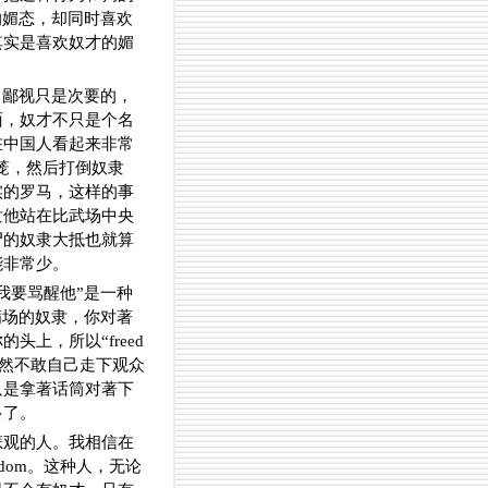
的媚态，却同时喜欢
其实是喜欢奴才的媚
，鄙视只是次要的，
面，奴才不只是个名
在中国人看起来非常
牢笼，然后打倒奴隶
实的罗马，这样的事
隶他站在比武场中央
尸的奴隶大抵也就算
能非常少。
我要骂醒他”是一种
满场的奴隶，你对著
上，所以“freed
显然不敢自己走下观众
只是拿著话筒对著下
多了。
悲观的人。我相信在
dom。这种人，无论