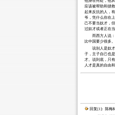
他身在何处，他
应该被帮助和拯
起来反抗的人，
爷，凭什么你在
己不要当奴才，
过奴才或者正在
而西方人说：
比中国要少很多
说别人是奴
子，主子自己也
才。说到底，只
人才是真的自由
回复[1]:
陈梅