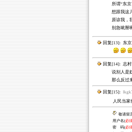
所谓“东京博
想跟我这
原谅我，
别急呲掰
回复[13]:
东京
回复[14]:
志村
说别人是奴才
那么反过来
回复[15]:
lkgk
人民当家作主
敬请留
用户名(
必
密 码(
必