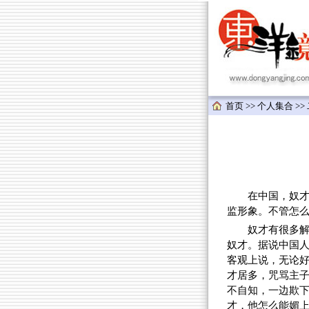
首页
>>
个人集合
>>
在中国，奴才是
监形象。不管怎
奴才有很多
奴才。据说中国
客观上说，无论
才居多，咒骂主
不自知，一边欺
才，他怎么能媚