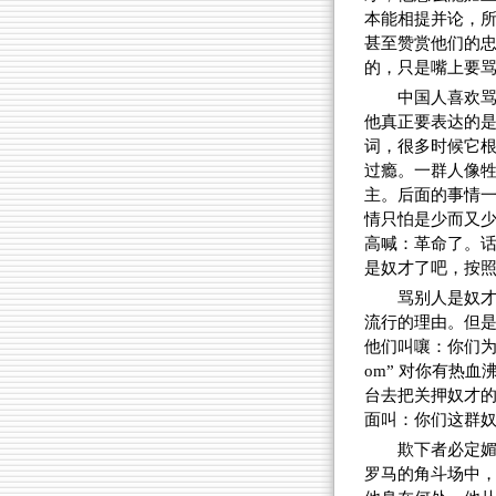
本能相提并论，所
甚至赞赏他们的
的，只是嘴上要
中国人喜欢骂
他真正要表达的
词，很多时候它
过瘾。一群人像牲
主。后面的事情
情只怕是少而又
高喊：革命了。
是奴才了吧，按
骂别人是奴才
流行的理由。但是
他们叫嚷：你们为
om” 对你有热
台去把关押奴才
面叫：你们这群
欺下者必定
罗马的角斗场中，