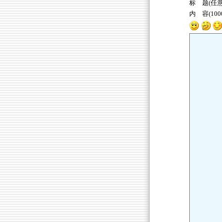
标 题(任意
内 容(10