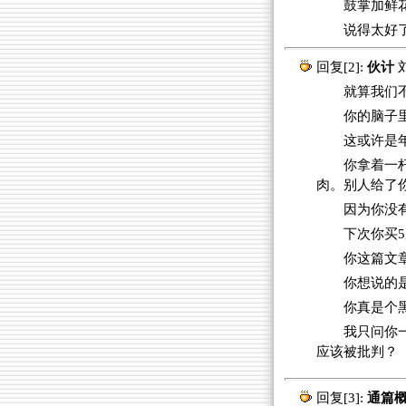
鼓掌加鲜
说得太好
回复[2]:
伙计
就算我们不去
你的脑子里
这或许是
你拿着一
肉。别人给了
因为你没
下次你买
你这篇文
你想说的
你真是个
我只问你
应该被批判？
回复[3]:
通篇概