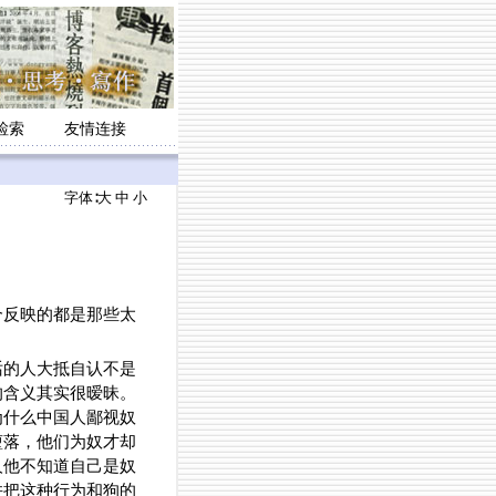
检索
友情连接
字体∶
大
中
小
反映的都是那些太
话的人大抵自认不是
的含义其实很暧昧。
为什么中国人鄙视奴
堕落，他们为奴才却
人他不知道自己是奴
并把这种行为和狗的