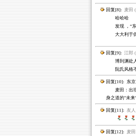
回复[8]:
麦田 (2
哈哈哈
发现 ，
大大利于
回复[9]:
江郎 (2
博到渊处人
阮氏风格
回复[10]:
东京
麦田：出现阳
身之道的"未来
回复[11]:
友人 (
回复[12]:
麦田 (