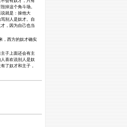
里不会有奴才，只有
要毁掉这个角斗场。
话说就是：操他大
始骂别人是奴才。自
奴才，因为自己也当
起来，西方的奴才确实
惜主子上面还会有主
的人喜欢说别人是奴
没有了奴才和主子，