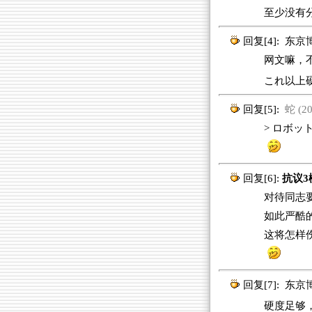
至少没有分清
回复[4]:
东京
网文嘛，不要
これ以上
回复[5]:
蛇 (20
> ロボット
回复[6]:
抗议3
对待同志要
如此严酷
这将怎样伤
回复[7]:
东京
硬度足够，