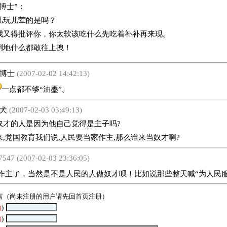
士”：
儿玩儿荤的是吗？
我又得批评你，你太软该吃什么先吃着补补再来现。
咧地什么都敢往上拽！
博士
(2007-02-02 14:42:13)
一点都不够“油墨”。
犬
(2007-02-03 03:49:13)
的人是因为他自己觉得是主子吗?
,党国教育我们说,人民要当家作主,那么谁来当奴才啊?
7547 (2007-02-03 23:36:05)
了，当然是不是人民的人做奴才呗！比如说那些整天喊“为人民服
言（尚未注册的用户请先回
首页
注册）
须
)
须
)