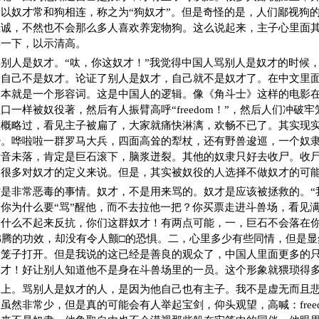
以奴才常和狗相连，称之为“狗奴才”。但是奇怪的是，人们鄙视狗
忠诚，不然也不会那么多人喜欢养宠物狗。这么说起来，主子心里面
骂一下，以示清高。
别人是奴才。“呔，你这奴才！”我觉得中国人骂别人是奴才的时候
是自己不是奴才。论证了别人是奴才，自己就不是奴才了。在中文里
根本就是一个形容词。这是中国人的逻辑。像《角斗士》这样的电影
口一样被奴役著，然后有人振臂高呼“freedom！”，然后人们冲破
一概略过，看见主子被扁了，大家就痛快淋漓，欢畅不已了。其实现
少。哗啦啦一群罗马大兵，四面高耸的犁杖，还有野兽逡巡，一个奴
话音未落，肯定是巨石滚下，脑浆迸裂。其他的奴隶只好去收尸。收
照很多对奴才的定义来说。但是，其实被奴役的人选择不做奴才的可
是非常恶毒的事情。奴才，不是用来骂的。奴才是应该被拯救的。“
你为什么要“骂”醒他，而不去拉他一把？你买票走进斗兽场，看见
什么不起来反抗，你们这群奴才！有两点可能，一，巨石不会落在你的头
血沸腾的功效，却没有令人颤□的恐惧。二，心里多少有些同情，但是
的笼子打开。但是我说的这已经是善良的观众了，中国人里面更多的
奴才！好让别人知道他不是身在斗兽场里的一员。这个形象就猥琐得
媚上。骂别人是奴才的人，是因为他自己也有主子。我不是虚无而且
虽然非常少，但是真的可能会有人举起宝剑，仰头观望，高喊：free