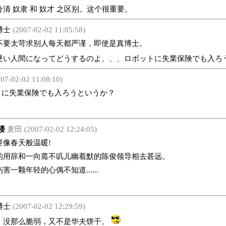
 奴隶 和 奴才 之区别。这个很重要。
博士
(2007-02-02 11:05:58)
太苛求别人每天都严谨，即使是真博士。
硬い人間になってどうするのよ、、、ロボットに失業保険でも入ろ
07-02-02 11:08:10)
に失業保険でも入ろうというか？
楼
麦田 (2007-02-02 12:24:05)
像春天般温暖!
的用辞和一向蔫不叽儿幽着默的陈俊领导相去甚远。
害一颗年轻的心偶不知道......
博士
(2007-02-02 12:29:59)
没那么脆弱，又不是华夫饼干。