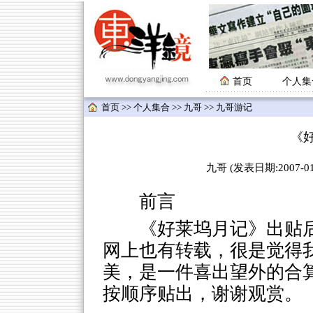
首页
个人集
首页
>>
个人集合
>>
九哥
>> 九哥游记
《
九哥 (发表日期:2007-01-
前言
《好莱坞月记》出贴
网上也有转载，很是觉得
美，是一件喜出望外的合
按顺序贴出，谢谢观赏。