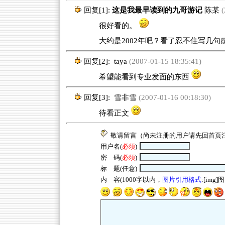
回复[1]:
这是我最早读到的九哥游记
陈某
(
很好看的。
大约是2002年吧？看了忍不住写几
回复[2]:
taya
(2007-01-15 18:35:41)
希望能看到专业发面的东西
回复[3]:
雪非雪
(2007-01-16 00:18:30)
待看正文
敬请留言（尚未注册的用户请先回
首页
用户名(
必须
)
密 码(
必须
)
标 题(任意)
内 容(1000字以内，
图片引用格式
:[img]