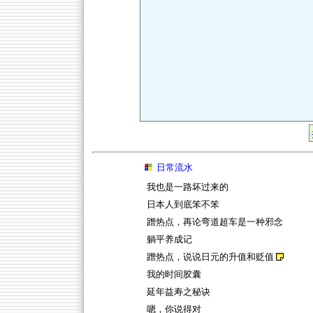
日常流水
我也是一路坏过来的
日本人到底笨不笨
蹭热点，再论弯道超车是一种邪念
躺平养成记
蹭热点，说说日元的升值和贬值
我的时间胶囊
延年益寿之秘诀
嗯，你说得对