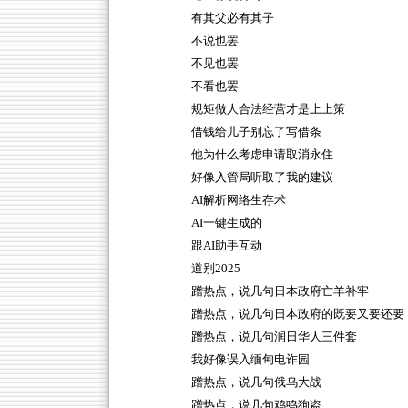
有其父必有其子
不说也罢
不见也罢
不看也罢
规矩做人合法经营才是上上策
借钱给儿子别忘了写借条
他为什么考虑申请取消永住
好像入管局听取了我的建议
AI解析网络生存术
AI一键生成的
跟AI助手互动
道别2025
蹭热点，说几句日本政府亡羊补牢
蹭热点，说几句日本政府的既要又要还要
蹭热点，说几句润日华人三件套
我好像误入缅甸电诈园
蹭热点，说几句俄乌大战
蹭热点，说几句鸡鸣狗盗