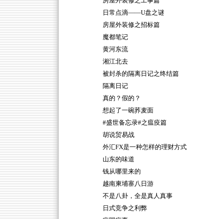
房屋外装修之工事篇
日常点滴——U盘之谜
房屋外装修之招标篇
魔都笔记
黄河东流
湘江北去
被封杀的隔离日记之终结篇
隔离日记
真的？假的？
想起了一碗荞麦面
#盛世备忘录#之瘟疫篇
胡说贸易战
外汇FX是一种怎样的理财方式
山东的味道
钱从哪里来的
越南柬埔寨八日游
不是八卦，全是真人真事
日式竞争之利弊