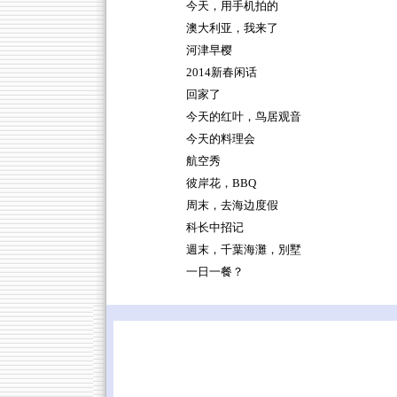
今天，用手机拍的
澳大利亚，我来了
河津早樱
2014新春闲话
回家了
今天的红叶，鸟居观音
今天的料理会
航空秀
彼岸花，BBQ
周末，去海边度假
科长中招记
週末，千葉海灘，別墅
一日一餐？