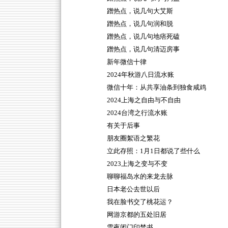
蹭热点，说几句大艾斯
蹭热点，说几句润和脱
蹭热点，说几句地痞死磕
蹭热点，说几句清迈房事
新年微信十律
2024年秋游八日流水账
微信十年：从共享油条到独食咸鸡
2024上海之自由与不自由
2024台湾之行流水账
有关于后事
朋友圈絮语之繁花
立此存照：1月1日都说了些什么
2023上海之变与不变
聊聊福岛水的来龙去脉
日本老公去世以后
我在脸书交了桃花运？
网游京都的五处旧居
雪夜闭门印禁书