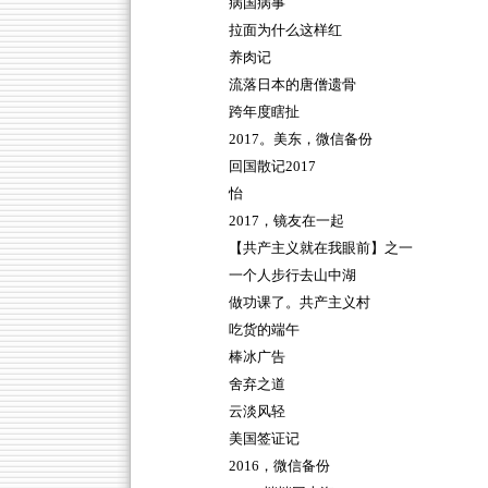
病国病事
拉面为什么这样红
养肉记
流落日本的唐僧遗骨
跨年度瞎扯
2017。美东，微信备份
回国散记2017
怡
2017，镜友在一起
【共产主义就在我眼前】之一
一个人步行去山中湖
做功课了。共产主义村
吃货的端午
棒冰广告
舍弃之道
云淡风轻
美国签证记
2016，微信备份