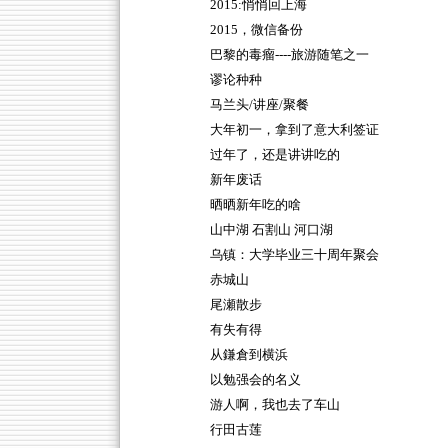
2015:悄悄回上海
2015，微信备份
巴黎的毒瘤----旅游随笔之一
谬论种种
马兰头/讲座/聚餐
大年初一，拿到了意大利签证
过年了，还是讲讲吃的
新年废话
晒晒新年吃的啥
山中湖 石割山 河口湖
乌镇：大学毕业三十周年聚会
赤城山
尾瀬散步
有失有得
从鎌倉到横浜
以勉强会的名义
游人啊，我也去了车山
行田古莲