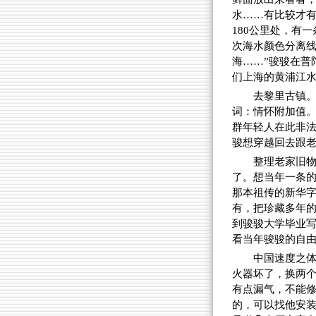
水……有比较才有
180公里处，有
次海水颜色分离线
海……”骏骏在普
们上海的黄浦江
去黎里古镇。
词：情怀附加值
群年轻人在此非
骏想穿越回去跟老
整理老家旧物
了。想当年一条
那本祖传的新华字
有，把珍藏多年的
到骏骏大学毕业写
看当年骏骏的自
中国速度之
火器坏了，换两个
有点漏气，不能
的，可以找他安