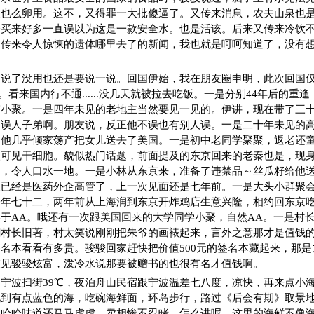
盐也么卵用。这不，又得罪一大批傻逼了。又传来消息，农夫山泉也
会买来好多一直误以为这是一款安全水。也是活该。后来又传来冷饮
又传来令人惊悚的遗体哪里去了的新闻，我也就是呵呵知道了，没有
道说了没用也还是要说一说。回国伊始，我在朋友圈申明，此次回国
。看来国内行不通......没几天就被拉去吃饭。一是分别44年后的重
窗小聚。一是四年未见的老地主当然要见一见的。伊讲，现在带了三
的误人子弟啊。朋友说，反正他不误也有别人误。一是二十年未见的
。他几乎倾家荡产把女儿送去了美国。一是初中老同学聚聚，返老还
眼可见干细胞。貌似热门话题，前面提及的东京回来的老秦也是，现
力，令人口水一地。一是小林从东京来，准备了违禁品～丝瓜籽给他
人已经是医药外企高管了，上一次见面还是七年前。一是大头小群聚
今年七十二，两年前从上海润到东京开炸鸡店生意兴隆，相约回东京
于AA。哦还有一次跟美国回来的大学同学小聚，自然AA。一是村
翻村长旧著，村太笑说刚刚把朱爷的画裱起来，言外之意那才是值钱
名本看看有多贵。骏骏回家赶快把价值500元的签名本藏起来，那
友见骏骏炫富，泼冷水说那要被赠书的也很有名才值钱啊。
宁波扫街39℃，夜泊舟山民宿跟宁波温差七八度，凉快，再来点小
见到有点蓝色的海，吃碗海鲜面，环岛步行，路过《后会有期》取景
，哈哈味道还马马虎虎，卖相惨不忍睹。怎么讲呢，这里的海鲜不像