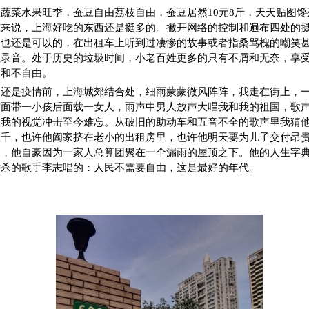
蔬菜水果旺季，蚕豆自由荔枝自由，蚕豆居然10元8斤，天天贴图
准来说，上海好吃的东西还是挺多的。撇开网络的控制和遍布四处的
门也还是可以的，在出租车上听到过凄惨的故事或者指桑骂槐的嘲笑
程录音。处于历史的垃圾时间，小老百姓更多的只有不屑和无奈，享
由和不自由。
，还是疫情前，上海城郊结合处，细雨蒙蒙微风阵阵，我走在街上，
前面带一小孩后面载一女人，雨声中男人放声大唱我和我的祖国，歌
给我的视觉冲击至今难忘。从破旧的助动车和五音不全的歌声里我猜
数千，也许他阖家挤在老小的出租房里，也许他明天要为儿子交付昂
了，他自豪因为一家人总算团聚在一个漏雨的屋顶之下。他的人生字
封杀的歌手李志唱的：人民不需要自由，这是最好的年代。