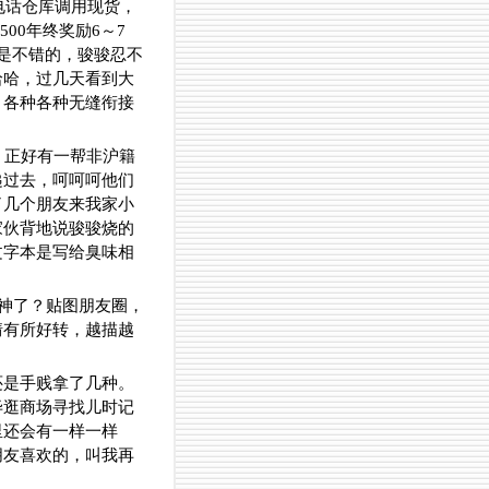
电话仓库调用现货，
00年终奖励6～7
是不错的，骏骏忍不
哈哈，过几天看到大
，各种各种无缝衔接
。正好有一帮非沪籍
递过去，呵呵呵他们
了几个朋友来我家小
家伙背地说骏骏烧的
文字本是写给臭味相
精神了？贴图朋友圈，
情有所好转，越描越
还是手贱拿了几种。
毕逛商场寻找儿时记
里还会有一样一样
朋友喜欢的，叫我再