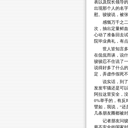
表以及院长领导
出现那个人的名字
慰。骏骏说，被
感慨万千之
次，抽出定量鲜
心动了准备回去
院毕业典礼，有
世人皆知言多
在侃侃而谈，说什
骏骏忍不住说了
说得好多了什么的
定，弄虚作假死
说实话，到
发发牢骚还是可以
阿拉这里安全，没
0%举手的，有反
譬如，我说，“还
几条朋友圈都被
记者朋友问
最不安全的国家