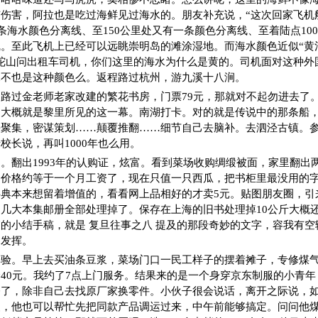
伤害，阿拉也是吃过海鲜见过海水的。朋友补充说，“这次回家飞机
一条海水颜色分离线、至150公里处又有一条颜色分离线、至着陆点10
。至此飞机上已经可以远眺崇明岛的滩涂湿地。而海水颜色近似“黄
陀山问出租车司机，你们这里的海水为什么是黄的。司机面对这种外
水不也是这种颜色么。返程路过杭州，游九溪十八涧。
路过金老师老家改建的繁花书房，门票79元，那就对不起勿进去了
。大概就是黎里所见的这一幕。南湖打卡。对的就是传说中的那条船
法聚集，密谋策划……颠覆推翻……细节自己去脑补。去泗泾古镇。
校长说，再叫1000年也么用。
。翻出1993年的认购证，炫富。看到菜场收购绸缎被面，家里翻出
的价格约等于一个月工资了，现在只值一只西瓜，把书柜里最没用的
典本来想留着增值的，看看网上品相好的才卖5元。贴图朋友圈，引
几大本集邮册全部处理掉了。保存在上海的旧书处理掉10公斤大概还
的小结手稿，就是 复旦往事之八 提及的那段奇妙的文字，容我有空
由发挥。
体验。早上去买油条豆浆，菜场门口一民工样子的摆着摊子，专修煤
40元。我约了7点上门服务。结果来的是一个身穿京东制服的小青
修了，除非自己去找原厂家换零件。小伙子很会说话，离开之际说，
装，他也可以帮忙先把同款产品调运过来，中午前能够搞定。问问他