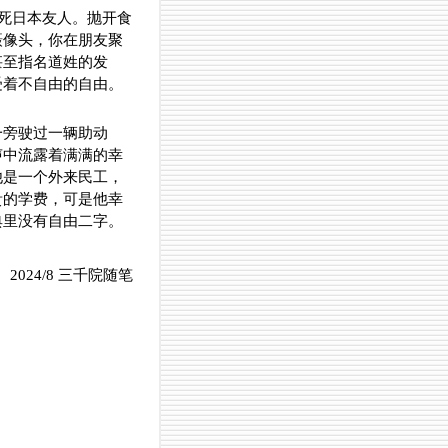
馋死日本友人。抛开食
摄像头，你在朋友聚
甚至指名道姓的发
受着不自由的自由。
一旁驶过一辆助动
声中流露着满满的幸
他是一个外来民工，
贵的学费，可是他幸
典里没有自由二字。
2024/8 三千院随笔