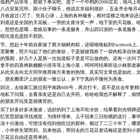
低档产品等等，那就下单买吧。选了一个中档的2000左右，他马上
八点安装完毕。跟小伙子聊天，他说京东福利很好 ，五金齐全每月45
月收超过1万了。凭良心讲，上海的各种服务，相对蛮横之地来说还
海到底还是全国的天花板。一旁的太座冷笑一声，地下室的天花板。
气。想想也是哦，老娘后事的一条龙服务，舟山四日游的一条龙服务
明暗坑道也是防不胜防。
节。想起十年前自家做了两大锅鲜肉粽，还嘻咯咯贴到Facebook上
店里聚餐，照片勾起了他们的食欲，于是骏骏我拎了一袋肉粽亲自快
我的预期，好几个人是第一次知道粽子里是可以放肉的。还有一次叫
己拿手的四喜烤麸糖醋小排等等上海小菜，呵呵呵结果听说小林那老
哈从此失去向北方同学推荐南方美食的热情。其实写文章也是如此，
的。朋友圈里沪上的朋友一致公认，乡下宁真的不懂何为美食。
回访，去徐家汇路过宛平南路600号，再次打卡。是不是比去年更
真地私下问我，去看亲友还是自己去开药。哈哈哈我也不解释了，病
感的朋友开玩笑是很痛苦的。
前买了好多好多冰激凌，说好的到了上海不吃冷饮，结果看到光明牌
吃忆苦思甜饭寻找感觉，为情怀埋单。儿子回来三日给嗯奶送行，事
果冻十分激动，可惜没有找到他吃过的那种。都过了二三十年了，哪
市，小华侨失望而归。后来他说，带回去的兰花豆老话梅还是受到小
，兰花豆自由还是简单的。