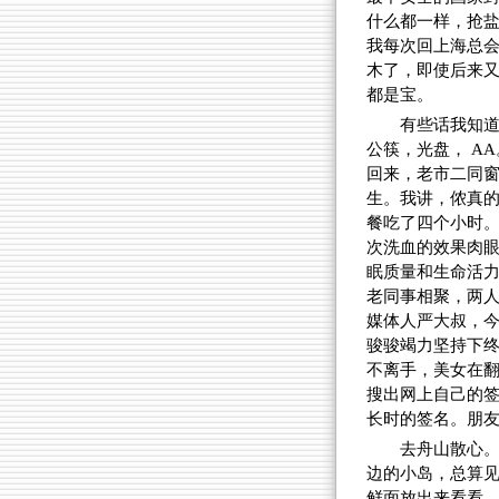
什么都一样，抢
我每次回上海总
木了，即使后来
都是宝。
有些话我知
公筷，光盘， AA
回来，老市二同
生。我讲，侬真
餐吃了四个小时
次洗血的效果肉
眠质量和生命活
老同事相聚，两
媒体人严大叔，
骏骏竭力坚持下终
不离手，美女在
搜出网上自己的签
长时的签名。朋
去舟山散心。
边的小岛，总算
鲜面放出来看看