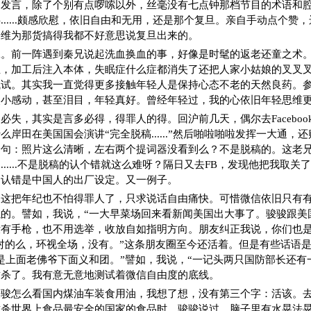
的发言，除了个别有点啰嗦以外，丝毫没有七点钟那档节目的术语和
......颇感欣慰，依旧自由和无用，还是那个复旦。亲自手动点个赞
张维为那货搞得我都不好意思说复旦出来的。
二。前一阵遇到秦兄说起洗血换血的事，好像是时髦的返老还童之术
血，加工后注入本体，失眠症什么症都消失了还把人家小姑娘的叉叉
试试。其实我一直觉得更多接触年轻人是保持心态不老的天然良药。
点小感动，甚至泪目，年轻真好。曾经年轻过，我的心依旧年轻思维
必失，其实是言多必得，得罪人的得。回沪前几天，偶尔去Faceboo
么岸田在美国国会演讲“完全脱稿......”然后啪啦啪啦发挥一大通，
一句：照片这么清晰，左右两个提词器没看到么？不是脱稿的。这老
......不是脱稿的认个错就这么难呀？隔日又去FB，发现他把我取关
不认错是中国人的出厂设定。又一例子。
了这把年纪也不怕得罪人了，只求说话自由痛快。可惜微信依旧只有
的。譬如，我说，“一大早菜场回来看新闻美国出大事了。骏骏跟美
有手枪，也不用选举，收放自如指明方向。朋友纠正我说，你们也是
对的么，环视全场，没有。”这条朋友圈至今还活着。但是有些话语
是上面老佛爷下面义和团。”譬如，我说，“一记头两只国防部长还有
封杀了。我有意无意地测试着微信自由度的底线。
骏骏怎么看国内煤油车装食用油，我想了想，没有第三个字：活该。
封杀世界上食品最安全的国家的食品时，骏骏说过，脑子里有水晃法