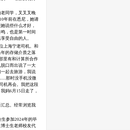
的老同学，叉叉叉晚
10年前在悉尼，她请
跟她说些什么才好，
共鸣，也是第一时间
活享受自由的人。
一位上海宁老司机。和
当年的存储介质之落
那里有和计算所合作
机脱口而出说了一大
们一起去旅游，我说
……那时没手机没微
，司机再会。我把这段
我妈6月15日走了，
语汇总。经常浏览我
生参加2024年的毕
生博士生老师校友代