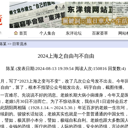
首页
个人集合
东洋论坛
百家荟萃
网站
陈某
>> 日常流水
2024上海之自由与不自由
陈某 (发表日期:2024-08-13 19:39:54 阅读人次:150816 回复数:4)
写了“2023上海之变与不变”，改了几次公众号发不出去。今年回
不自由”，算了，根本不指望公众号能发出去。码字自由，截图传播。
一言难尽。先说说不好的消息。老娘长期大病小病缠身，今年又是医
的，老娘5月30日不治而亡。为了不惊动亲友，我在6月1日追悼会后
阴阳两相隔（1928.1.14.～2024.5.30.）年近百岁的老娘一生
连续剧的。骏骏长话短说，老娘其实也就是一个普普通通的中国女性
陷，譬如，极其胆小本分，譬如，极端自私自利。老娘也跟大多数国
恐惧，金钱的恐惧，医疗的恐惧，人际的恐惧，安全的恐惧，言论的