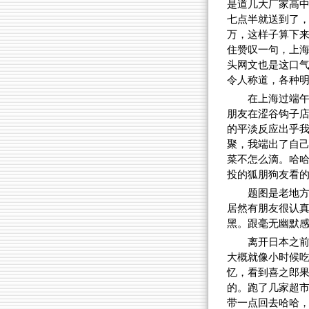
是道几大厂家高中
七点半就送到了，
万，这样子算下来
住赞叹一句，上
头网文也是这口
令人称道，各种
在上海过端午
朋友在涩谷钩子
的平淡反应出乎
聚，我端出了自
菜不怎么滴。哈
投的狐朋狗友看
题图是老地方
居然有朋友很认
黑。跟毫无幽默
离开日本之
大概就像小时候
忆，看到喜之郎
的。跑了几家超
带一点回去哈哈