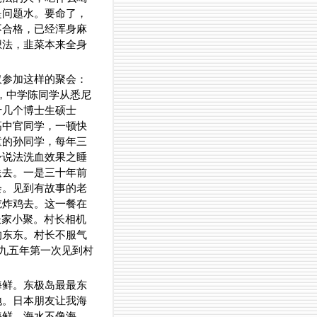
是问题水。要命了，
不合格，已经浑身麻
想法，韭菜本来全身
仅参加这样的聚会：
逢，中学陈同学从悉尼
十几个博士生硕士
高中官同学，一顿快
童的孙同学，每年三
身说法洗血效果之睡
送去。一是三十年前
会。见到有故事的老
吃炸鸡去。这一餐在
长家小聚。村长相机
的东东。村长不服气
是九五年第一次见到村
海鲜。东极岛最最东
地。日本朋友让我海
海鲜，海水不像海