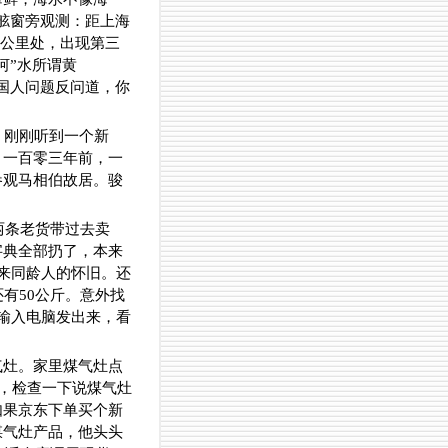
舷窗旁观测：距上海
0公里处，出现第三
河”水所谓黄
国人问题反问道，你
。刚刚听到一个新
，一百零三年前，一
参观马相伯故居。骏
两条老货带过去卖
字典全部扔了，本来
来同龄人的怀旧。还
有50公斤。意外找
输入电脑发出来，看
气灶。家里煤气灶点
年，检查一下说煤气灶
如果京东下单买个新
煤气灶产品，他头头