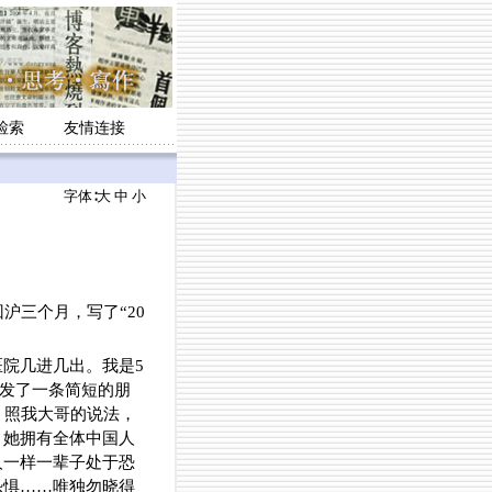
检索
友情连接
字体∶
大
中
小
沪三个月，写了“20
院几进几出。我是5
才发了一条简短的朋
坎坷，照我大哥的说法，
，她拥有全体中国人
人一样一辈子处于恐
恐惧……唯独勿晓得