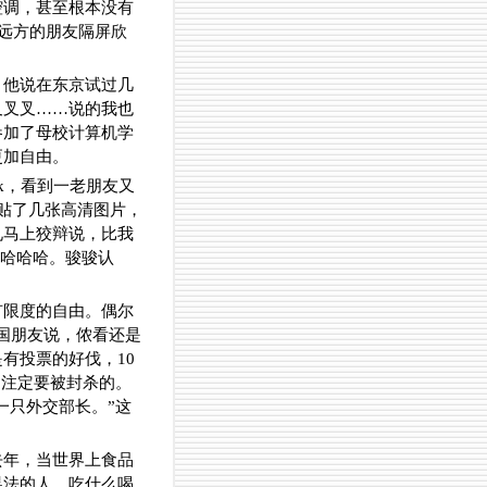
腔调，甚至根本没有
，远方的朋友隔屏欣
。他说在东京试过几
叉叉叉……说的我也
参加了母校计算机学
更加自由。
k，看到一老朋友又
还贴了几张高清图片，
兄马上狡辩说，比我
了哈哈哈。骏骏认
有限度的自由。偶尔
国朋友说，侬看还是
有投票的好伐，10
是注定要被封杀的。
一只外交部长。”这
去年，当世界上食品
晃法的人，吃什么喝