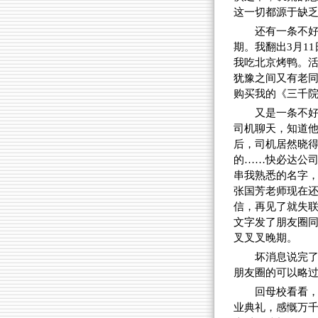
这一切都源于缺
还有一条不
期。我翻出3月1
我吃北京烤鸭。
犹豫之间又有老
购买我的《三千
又是一条不好
司机聊天，知道
后，司机居然晓得
的……快必达公
串我熟悉的名字
张国芳老师现在还
信，再见了就失联
文字发了朋友圈同
叉叉叉晚期。
坏消息说完
朋友圈的可以略
回母校看看，
业典礼，感慨万