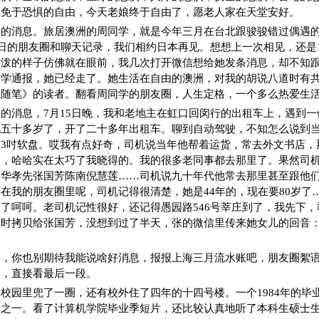
乏免于恐惧的自由，今天老娘终于自由了，愿老人家在天堂安好。
好的消息。旅居澳洲的周同学，就是今年三月在台北跟骏骏错过偶遇
1日的朋友圈和聊天记录，我们相约日本再见。想想上一次相见，还是
活泼的样子仿佛就在眼前，我几次打开微信想给她发条消息，却不知
同学通报，她已经走了。她生活在自由的澳洲，对我的胡说八道时有
院随笔》的读者。翻看周同学的朋友圈，人生定格，一个多么热爱生
的消息，7月15日晚，我和老地主在虹口回闵行的出租车上，遇到
他五十多岁了，开了二十多年出租车。聊到自动驾驶，不知怎么说到
3吋软盘。哎我有点好奇，司机说当年他帮着运货，常去外文书店，
司，哈哈实在太巧了我晓得的。我的很多老同事都去那里了。果然司
，华孝先张国芳陈南倪慧莲……司机说九十年代他常去那里甚至跟他
在我的朋友圈里呢，司机记得很清楚，她是44年的，现在要80岁了
了呵呵。老司机记性很好，还记得愚园路546号莘庄到了，我先下
时拷贝给张国芳，没想到过了半天，张的微信里传来她女儿的回音：
了，你也别期待我能说啥好消息，报报上海三月流水账吧，朋友圈絮
过，直接看最后一段。
校园里兜了一圈，还有校外住了四年的十四号楼。一个1984年的毕业
千之一。看了计算机学院毕业季短片，还比较认真地听了本科生硕士