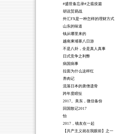
#盛世备忘录#之瘟疫篇
胡说贸易战
外汇FX是一种怎样的理财方式
山东的味道
钱从哪里来的
越南柬埔寨八日游
不是八卦，全是真人真事
日式竞争之利弊
病国病事
拉面为什么这样红
养肉记
流落日本的唐僧遗骨
跨年度瞎扯
2017。美东，微信备份
回国散记2017
怡
2017，镜友在一起
【共产主义就在我眼前】之一