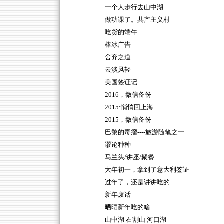
一个人步行去山中湖
做功课了。共产主义村
吃货的端午
棒冰广告
舍弃之道
云淡风轻
美国签证记
2016，微信备份
2015:悄悄回上海
2015，微信备份
巴黎的毒瘤----旅游随笔之一
谬论种种
马兰头/讲座/聚餐
大年初一，拿到了意大利签证
过年了，还是讲讲吃的
新年废话
晒晒新年吃的啥
山中湖 石割山 河口湖