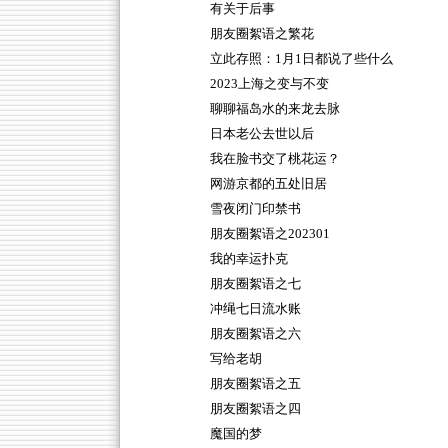
有关于后事
朋友圈絮语之繁花
立此存照：1月1日都说了些什么
2023上海之变与不变
聊聊福岛水的来龙去脉
日本老公去世以后
我在脸书交了桃花运？
网游京都的五处旧居
雪夜闭门印禁书
朋友圈絮语之202301
我的幸运扑克
朋友圈絮语之七
冲绳七日流水账
朋友圈絮语之六
写给老胡
朋友圈絮语之五
朋友圈絮语之四
魔国的梦