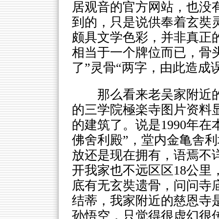
居观音的官方网站，也没
到的，只是说供奉着玄奘灵
颇具文学色彩，并非真正
相当于一个牌位而已，骨
了”灵骨“两字，由此造成
那么看来老吴家附近
的三学院極楽寺图片资料显
的建筑了。说是1990年
佛舍利殿”，堂内金亀舎
放还是现在拥有，语焉不
开我家也不远区区18公里
底有无玄奘遗骨，问问寺
结蒂，我家附近的慈恩寺
孙悟空，只觉得很虚幻很