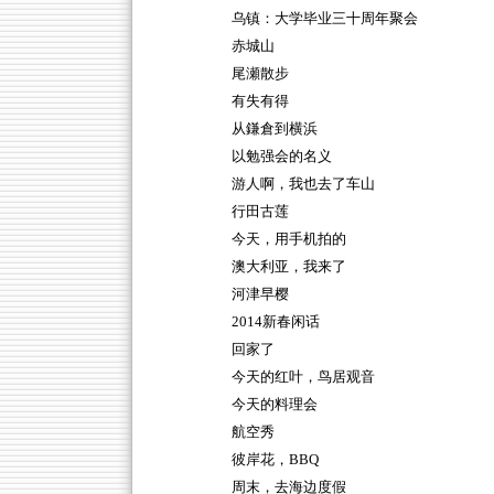
乌镇：大学毕业三十周年聚会
赤城山
尾瀬散步
有失有得
从鎌倉到横浜
以勉强会的名义
游人啊，我也去了车山
行田古莲
今天，用手机拍的
澳大利亚，我来了
河津早樱
2014新春闲话
回家了
今天的红叶，鸟居观音
今天的料理会
航空秀
彼岸花，BBQ
周末，去海边度假