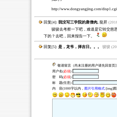
http://www.dongyangjing.com/disp
回复[4]:
我没写三学院的唐僧肉,
龍昇
(2018
骏骏去考察一下吧，难道是它转交慈恩
下的？去吧，回来报告一下。
回复[5]:
是，龙爷，择吉日。。。
骏骏 (201
敬请留言（尚未注册的用户请先回
首页
用户名(
必须
)
密 码(
必须
)
标 题(任意)
内 容(1000字以内，
图片引用格式
:[img]