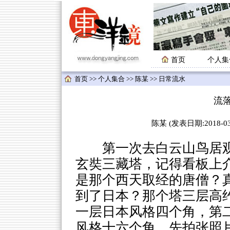
首页
个人集
首页
>>
个人集合
>>
陈某
>> 日常流水
流
陈某 (发表日期:2018-03-
第一次去白云山鸟居观
玄奘三藏塔，记得看板上
是那个西天取经的唐僧？
到了日本？那个塔三层高约
一层日本风格四个角，第
风格十六个角，先拍张照