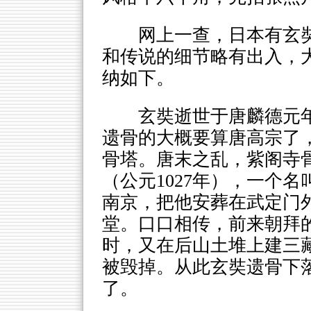
网上一查，日本有玄
和传说的细节略有出入，
纳如下。
玄奘逝世于唐麟德元年
遗骨的大概要算唐高宗了
骨塔。唐末之乱，紫阁寺
（公元1027年），一个
南京，把他安葬在武定门
堂。口口相传，前来朝拜
时，又在后山土堆上建三
被毁掉。从此玄奘遗骨下
了。