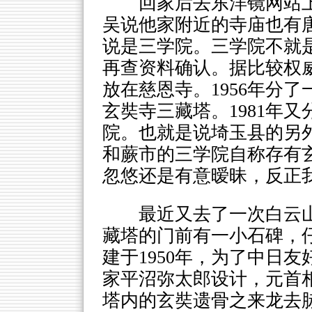
回家后去东洋镜网站
吴说他家附近的寺庙也有
说是三学院。三学院不就
再查资料确认。据比较权
放在慈恩寺。1956年分
玄奘寺三藏塔。1981年
院。也就是说埼玉县的另
和蕨市的三学院自称存有
忽悠还是有意暧昧，反正
最近又去了一次白云
藏塔的门前有一小石碑，
建于1950年，为了中日
家平沼弥太郎设计，元首
塔内的玄奘遗骨之来龙去