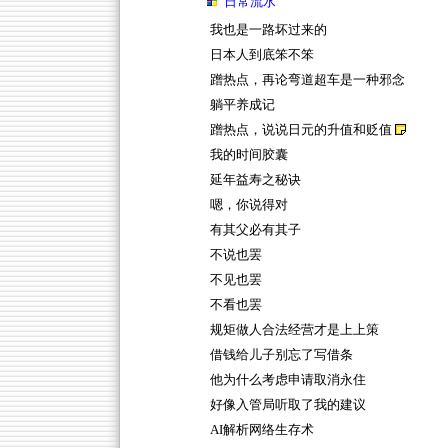
日常流水
我也是一路坏过来的
日本人到底笨不笨
蹭热点，再论弯道超车是一种邪念
躺平养成记
蹭热点，说说日元的升值和贬值
我的时间胶囊
延年益寿之秘诀
嗯，你说得对
有其父必有其子
不说也罢
不见也罢
不看也罢
规矩做人合法经营才是上上策
借钱给儿子别忘了写借条
他为什么考虑申请取消永住
好像入管局听取了我的建议
AI解析网络生存术