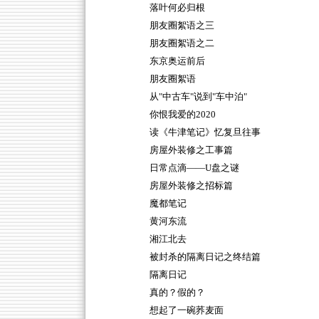
落叶何必归根
朋友圈絮语之三
朋友圈絮语之二
东京奥运前后
朋友圈絮语
从"中古车"说到"车中泊"
你恨我爱的2020
读《牛津笔记》忆复旦往事
房屋外装修之工事篇
日常点滴——U盘之谜
房屋外装修之招标篇
魔都笔记
黄河东流
湘江北去
被封杀的隔离日记之终结篇
隔离日记
真的？假的？
想起了一碗荞麦面