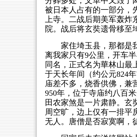
分葬多处，文革中又毁了
被日本人占有的一部分，
上寺。二战后期美军轰炸
院。战后将玄奘遗骨移至
家住埼玉县，那都是
离我家只有9公里，开车
同名，正式名为華林山最
于天长年间（约公元824
庙差不多，烧香供佛，兼
950年，位于寺庙约八百
田农家煞是一片肃静。玄奘
周空旷，边上仅有一排平
无人。唐僧是否寂寞啊，