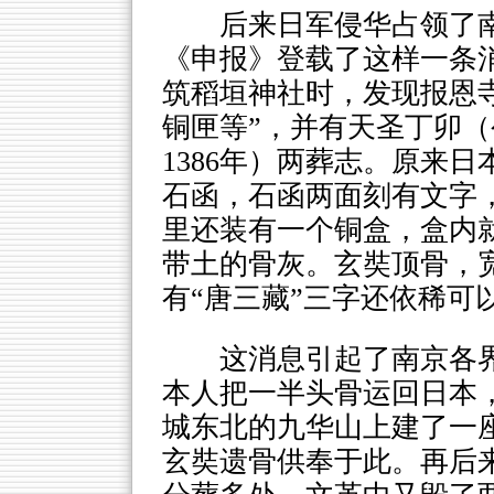
后来日军侵华占领了
《申报》登载了这样一条
筑稻垣神社时，发现报恩
铜匣等”，并有天圣丁卯（
1386年）两葬志。原来
石函，石函两面刻有文字
里还装有一个铜盒，盒内
带土的骨灰。玄奘顶骨，
有“唐三藏”三字还依稀可
这消息引起了南京各
本人把一半头骨运回日本
城东北的九华山上建了一
玄奘遗骨供奉于此。再后