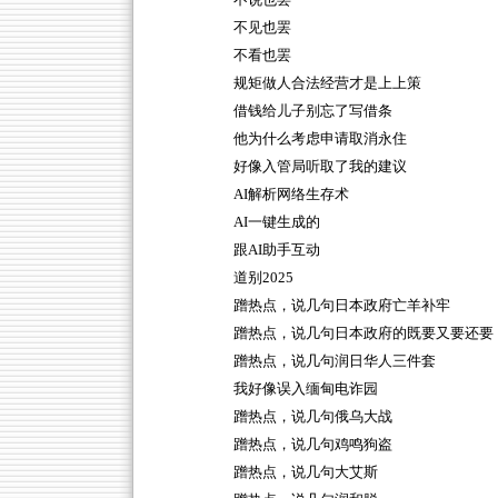
不说也罢
不见也罢
不看也罢
规矩做人合法经营才是上上策
借钱给儿子别忘了写借条
他为什么考虑申请取消永住
好像入管局听取了我的建议
AI解析网络生存术
AI一键生成的
跟AI助手互动
道别2025
蹭热点，说几句日本政府亡羊补牢
蹭热点，说几句日本政府的既要又要还要
蹭热点，说几句润日华人三件套
我好像误入缅甸电诈园
蹭热点，说几句俄乌大战
蹭热点，说几句鸡鸣狗盗
蹭热点，说几句大艾斯