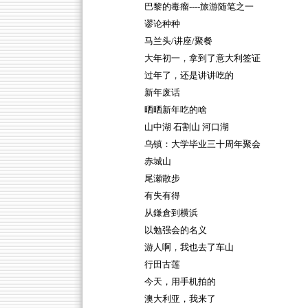
巴黎的毒瘤----旅游随笔之一
谬论种种
马兰头/讲座/聚餐
大年初一，拿到了意大利签证
过年了，还是讲讲吃的
新年废话
晒晒新年吃的啥
山中湖 石割山 河口湖
乌镇：大学毕业三十周年聚会
赤城山
尾瀬散步
有失有得
从鎌倉到横浜
以勉强会的名义
游人啊，我也去了车山
行田古莲
今天，用手机拍的
澳大利亚，我来了