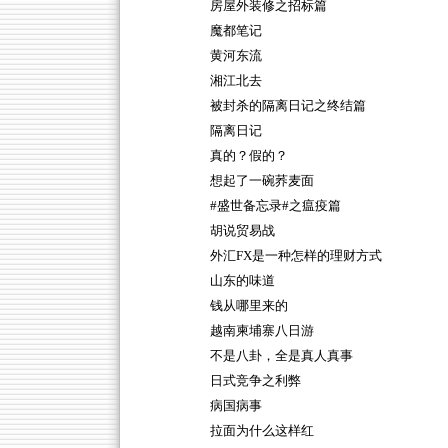
房屋外装修之招标篇
魔都笔记
黄河东流
湘江北去
被封杀的隔离日记之终结篇
隔离日记
真的？假的？
想起了一碗荞麦面
#盛世备忘录#之瘟疫篇
胡说贸易战
外汇FX是一种怎样的理财方式
山东的味道
钱从哪里来的
越南柬埔寨八日游
不是八卦，全是真人真事
日式竞争之利弊
病国病事
拉面为什么这样红