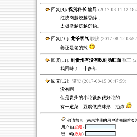
回复[9]:
祝贺科长
龍昇
(2017-08-11 12:18:
红烧肉越烧越香醇，
太极拳越炼越沉稳。
回复[10]:
龙爷客气
骏骏 (2017-08-12 08:52
姜还是老的辣
回复[11]:
到贵州有没有吃到肠旺面
张三 (20
我回味了二十多年
回复[12]:
骏骏 (2017-08-15 06:47:59)
没有啊
但是贵州的小吃很多很好吃的
有一道菜，豆腐做成球形，油炸
敬请留言（尚未注册的用户请先回
首页
用户名(
必须
)
密 码(
必须
)