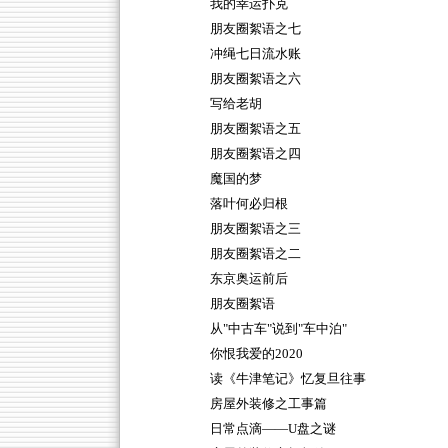
我的幸运扑克
朋友圈絮语之七
冲绳七日流水账
朋友圈絮语之六
写给老胡
朋友圈絮语之五
朋友圈絮语之四
魔国的梦
落叶何必归根
朋友圈絮语之三
朋友圈絮语之二
东京奥运前后
朋友圈絮语
从"中古车"说到"车中泊"
你恨我爱的2020
读《牛津笔记》忆复旦往事
房屋外装修之工事篇
日常点滴——U盘之谜