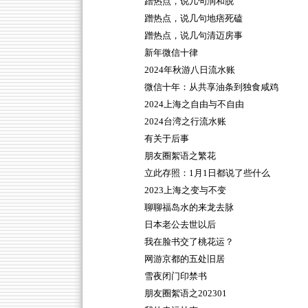
蹭热点，说几句润和脱
蹭热点，说几句地痞死磕
蹭热点，说几句清迈房事
新年微信十律
2024年秋游八日流水账
微信十年：从共享油条到独食咸鸡
2024上海之自由与不自由
2024台湾之行流水账
有关于后事
朋友圈絮语之繁花
立此存照：1月1日都说了些什么
2023上海之变与不变
聊聊福岛水的来龙去脉
日本老公去世以后
我在脸书交了桃花运？
网游京都的五处旧居
雪夜闭门印禁书
朋友圈絮语之202301