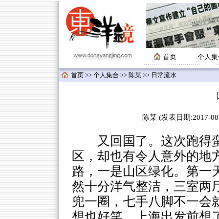
首页
个人集
首页
>>
个人集合
>>
陈某
>> 日常流水
陈某 (发表日期:2017-08-
又回国了。这次跑得蛮
区，却也有令人意外的地
路，一是山区绿化。第一
然十分洋气整洁，三室两
兜一圈，七手八脚不一会
想也好笑，上海出发前想