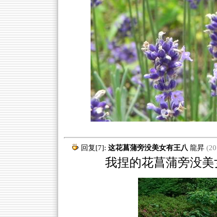
回复[7]:
这花菖蒲旁没美女有王八
龍昇
(20
我捏的花菖蒲旁没美