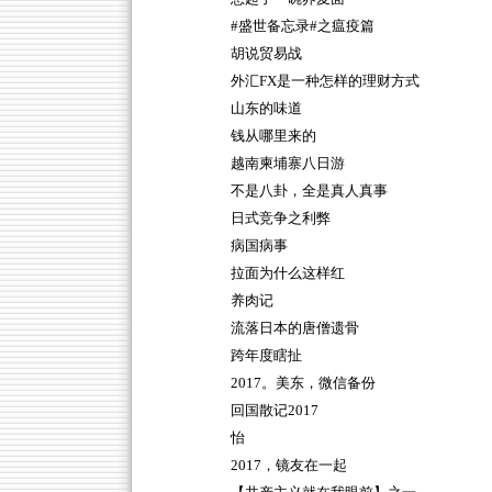
#盛世备忘录#之瘟疫篇
胡说贸易战
外汇FX是一种怎样的理财方式
山东的味道
钱从哪里来的
越南柬埔寨八日游
不是八卦，全是真人真事
日式竞争之利弊
病国病事
拉面为什么这样红
养肉记
流落日本的唐僧遗骨
跨年度瞎扯
2017。美东，微信备份
回国散记2017
怡
2017，镜友在一起