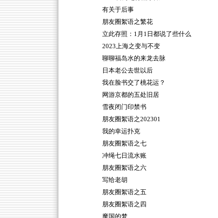
有关于后事
朋友圈絮语之繁花
立此存照：1月1日都说了些什么
2023上海之变与不变
聊聊福岛水的来龙去脉
日本老公去世以后
我在脸书交了桃花运？
网游京都的五处旧居
雪夜闭门印禁书
朋友圈絮语之202301
我的幸运扑克
朋友圈絮语之七
冲绳七日流水账
朋友圈絮语之六
写给老胡
朋友圈絮语之五
朋友圈絮语之四
魔国的梦