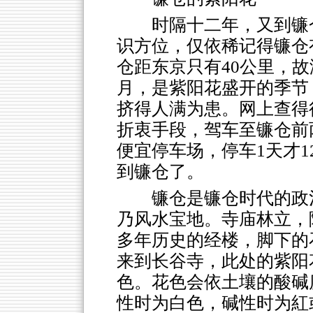
时隔十二年，又到镰
识方位，仅依稀记得镰仓
仓距东京只有40公里，
月，是紫阳花盛开的季节
挤得人满为患。网上查得
折衷手段，驾车至镰仓前
便宜停车场，停车1天才1
到镰仓了。
镰仓是镰仓时代的政
乃风水宝地。寺庙林立，
多年历史的经楼，脚下的
来到长谷寺，此处的紫阳
色。花色会依土壤的酸碱
性时为白色，碱性时为紅