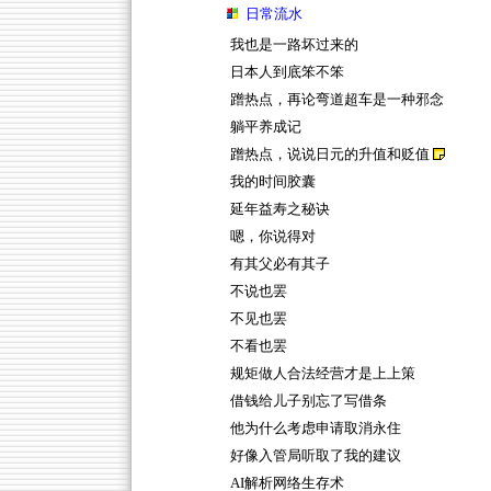
日常流水
我也是一路坏过来的
日本人到底笨不笨
蹭热点，再论弯道超车是一种邪念
躺平养成记
蹭热点，说说日元的升值和贬值
我的时间胶囊
延年益寿之秘诀
嗯，你说得对
有其父必有其子
不说也罢
不见也罢
不看也罢
规矩做人合法经营才是上上策
借钱给儿子别忘了写借条
他为什么考虑申请取消永住
好像入管局听取了我的建议
AI解析网络生存术