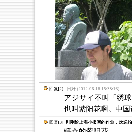
回复[2]:
日奸 (2012-06-16 15:38:16)
アジサイ不叫「绣球
也叫紫阳花啊。中国
回复[3]:
刚刚给上海小报写的作业，欢迎拍
镰仓的紫阳花