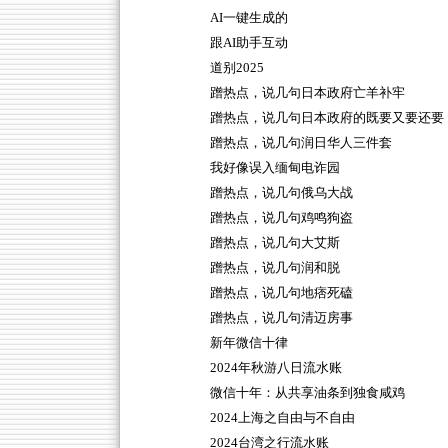
AI一键生成的
跟AI助手互动
道别2025
蹭热点，说几句日本政府亡羊补牢
蹭热点，说几句日本政府的既要又要还要
蹭热点，说几句润日华人三件套
我好像误入缅甸电诈园
蹭热点，说几句俄乌大战
蹭热点，说几句鸡鸣狗盗
蹭热点，说几句大艾斯
蹭热点，说几句润和脱
蹭热点，说几句地痞死磕
蹭热点，说几句清迈房事
新年微信十律
2024年秋游八日流水账
微信十年：从共享油条到独食咸鸡
2024上海之自由与不自由
2024台湾之行流水账