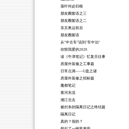
落叶何必归根
朋友圈絮语之三
朋友圈絮语之二
东京奥运前后
朋友圈絮语
从"中古车"说到"车中泊"
你恨我爱的2020
读《牛津笔记》忆复旦往事
房屋外装修之工事篇
日常点滴——U盘之谜
房屋外装修之招标篇
魔都笔记
黄河东流
湘江北去
被封杀的隔离日记之终结篇
隔离日记
真的？假的？
想起了一碗荞麦面