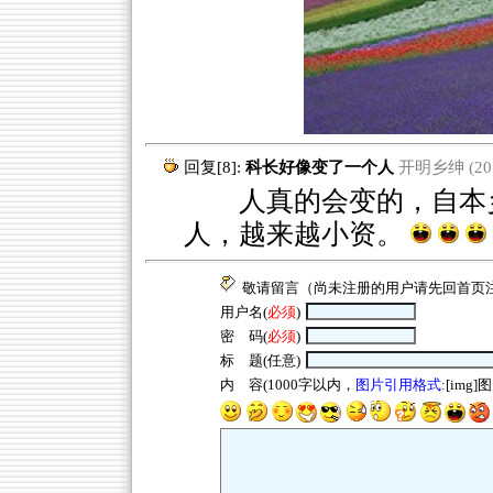
回复[8]:
科长好像变了一个人
开明乡绅 (2012
人真的会变的，自本乡
人，越来越小资。
敬请留言（尚未注册的用户请先回
首页
用户名(
必须
)
密 码(
必须
)
标 题(任意)
内 容(1000字以内，
图片引用格式
:[img]