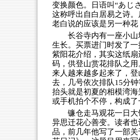
变换颜色。日语叫“あじさ
这称呼出自白居易之诗。
老白说的应该是另一种花
长谷寺内有一座小山
生长。买票进门时发了一
紫阳花介绍，其实这纸扇
码，供登山赏花排队之用
来人越来越多起来了，登
去，几号依次排队15分
抬头就是初夏的相模湾海
或手机拍个不停，构成了
镰仓走马观花一日大
异思迁花心善变。读者也
品，前几年他写了一部关