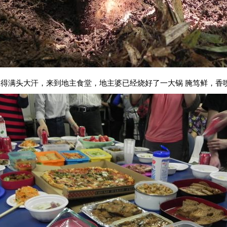
得满头大汗，来到地主食堂，地主婆已经烧好了一大锅 腌笃鲜，香