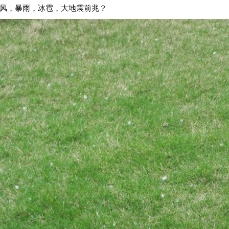
，暴雨，冰雹，大地震前兆？