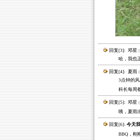
回复[3]:
邓星
(
哈，我也正在
回复[4]:
夏雨
(
3点钟的风景
科长每周
回复[5]:
邓星
(
咦，夏雨出
回复[6]:
今天我
BBQ，刚刚