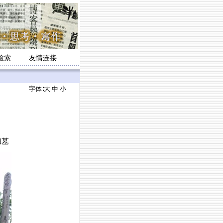
检索
友情连接
字体∶
大
中
小
扫墓