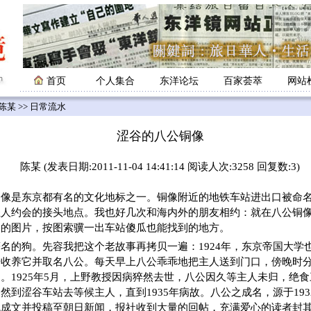
首页
个人集合
东洋论坛
百家荟萃
网站
陈某
>> 日常流水
涩谷的八公铜像
陈某 (发表日期:2011-11-04 14:41:14 阅读人次:3258 回复数:3)
是东京都有名的文化地标之一。铜像附近的地铁车站进出口被命名为
轻人约会的接头地点。我也好几次和海内外的朋友相约：就在八公铜
公的图片，按图索骥一出车站傻瓜也能找到的地方。
名的狗。先容我把这个老故事再拷贝一遍：1924年，东京帝国大学
始收养它并取名八公。每天早上八公乖乖地把主人送到门口，傍晚时
。1925年5月，上野教授因病猝然去世，八公因久等主人未归，绝
然到涩谷车站去等候主人，直到1935年病故。八公之成名，源于19
成文并投稿至朝日新闻，报社收到大量的回帖，充满爱心的读者封其为