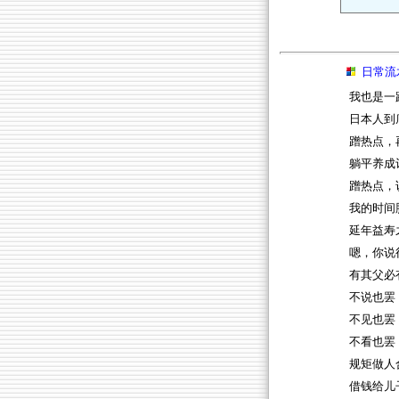
日常流
我也是一
日本人到
蹭热点，
躺平养成
蹭热点，
我的时间
延年益寿
嗯，你说
有其父必
不说也罢
不见也罢
不看也罢
规矩做人
借钱给儿