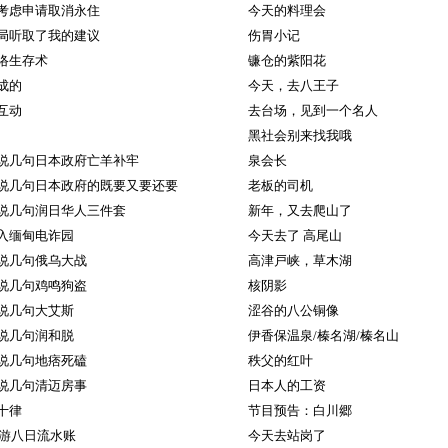
考虑申请取消永住
今天的料理会
局听取了我的建议
伤胃小记
网络生存术
镰仓的紫阳花
成的
今天，去八王子
互动
去台场，见到一个名人
黑社会别来找我哦
说几句日本政府亡羊补牢
泉会长
说几句日本政府的既要又要还要
老板的司机
说几句润日华人三件套
新年，又去爬山了
入缅甸电诈园
今天去了 高尾山
说几句俄乌大战
高津戸峡，草木湖
说几句鸡鸣狗盗
核阴影
说几句大艾斯
涩谷的八公铜像
说几句润和脱
伊香保温泉/榛名湖/榛名山
说几句地痞死磕
秩父的红叶
说几句清迈房事
日本人的工资
十律
节目预告：白川郷
秋游八日流水账
今天去站岗了