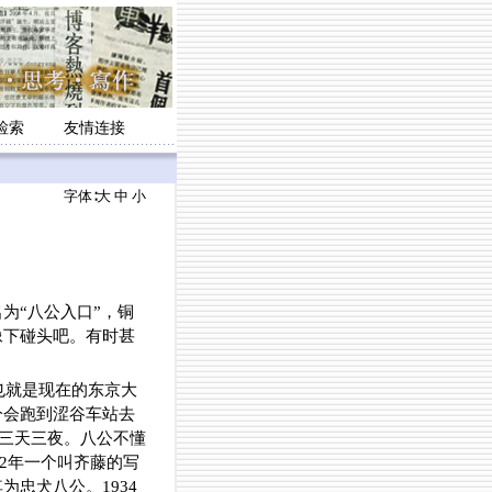
检索
友情连接
字体∶
大
中
小
“八公入口”，铜
像下碰头吧。有时甚
也就是现在的东京大
分会跑到涩谷车站去
食三天三夜。八公不懂
32年一个叫齐藤的写
忠犬八公。1934