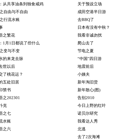
：从共享油条到独食咸鸡
关于预设立场
海之自由与不自由
成田空港半日游
湾之行流水账
去BBQ了
事
日本有没有中秋？
语之繁花
我看非诚勿扰
：1月1日都说了些什么
爬山去了
海之变与不变
节电之夏
水的来龙去脉
“中国”四日游
去世以后
地震前后
交了桃花运？
小姨夫
的五处旧居
新年淘旧货
印禁书
新年散心(图)
之202301
告别2010
扑克
今日上野的红叶
语之七
诺贝尔研究
流水账
我看达人秀
语之六
北逃
去了2次海滩