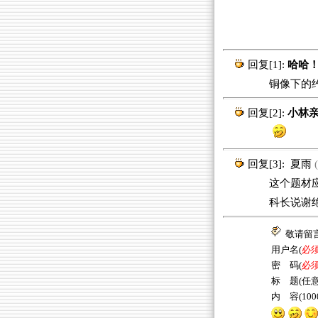
回复[1]:
哈哈
铜像下的约会
回复[2]:
小林亲
回复[3]:
夏雨
(
这个题材应该
科长说谢
敬请留
用户名(
必
密 码(
必
标 题(任意
内 容(10