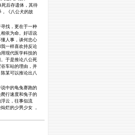
像死后存遗体，其待
绎，《八公犬的故
于寻找，更在于一种
之相依为命。好话说
不懂人事，谈何忠心
和我一样喜欢持反论
动用现代医学科技的
瘤。于是推论八公死
涩谷车站的理由，并
，陈某可以推论出八
传说中的龟兔赛跑的
快爬行速度和兔子的
如浮云，往事似流
灿烂的少男少女 ，