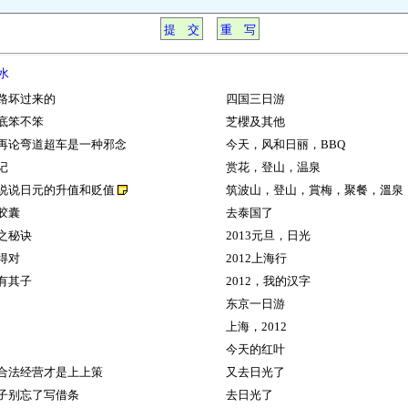
水
路坏过来的
四国三日游
底笨不笨
芝櫻及其他
再论弯道超车是一种邪念
今天，风和日丽，BBQ
记
赏花，登山，温泉
说说日元的升值和贬值
筑波山，登山，賞梅，聚餐，溫泉
胶囊
去泰国了
之秘诀
2013元旦，日光
得对
2012上海行
有其子
2012，我的汉字
东京一日游
上海，2012
今天的红叶
合法经营才是上上策
又去日光了
子别忘了写借条
去日光了