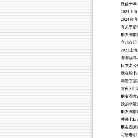
微信十年
2024上
2024台
有关于后
朋友圈絮
立此存照
2023上
聊聊福岛
日本老公
我在脸书
网游京都
雪夜闭门
朋友圈絮语
我的幸运
朋友圈絮
冲绳七日
朋友圈絮
写给老胡