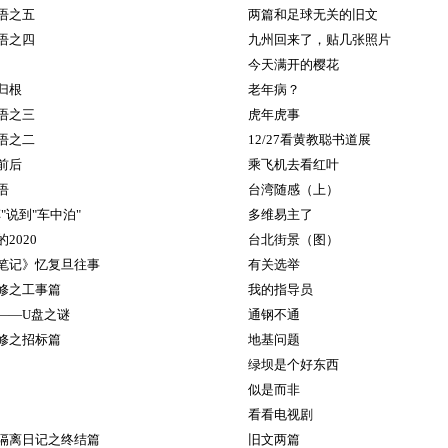
语之五
两篇和足球无关的旧文
语之四
九州回来了，贴几张照片
今天满开的樱花
归根
老年病？
语之三
虎年虎事
语之二
12/27看黄教聪书道展
前后
乘飞机去看红叶
语
台湾随感（上）
"说到"车中泊"
多维易主了
2020
台北街景（图）
笔记》忆复旦往事
有关选举
修之工事篇
我的指导员
——U盘之谜
通钢不通
修之招标篇
地基问题
绿坝是个好东西
似是而非
看看电视剧
隔离日记之终结篇
旧文两篇