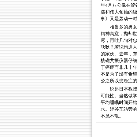
年4月八公像在涩
遇和伟大领袖的级
事》又是轰动一时
相当多的男
精神寓意，抛却
尽，再吐几句对
耿耿？若说狗通
的家伙。去年，
核磁共振仪器仔
于癌症而非几十
不是为了没有希
公之所以患癌症
说起日本教
可能性。当然做
平均睡眠时间开
水。涩谷车站旁的
不见不散。