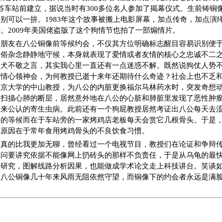
谷车站前建立，据说当时有300多位名人参加了揭幕仪式。生前铸铜
别可以一拚。1983年这个故事被搬上电影屏幕，加点传奇，加点演
。2009年美国佬盗版了这个狗情节也拍了一部煽情片。
女朋友在八公铜像前等候约会，不仅其方位明确标志醒目容易识别便
世俗杂念静静地守候，本身就表现了爱情或者友情的核心之忠诚不二
忠犬不敬之言，其实我心里一直还有一点迷惑不解。既然说狗仗人势
人情心领神会，为何教授已逝十来年还期待什么奇迹？社会上也不乏
东京大学的中山教授，为八公的内脏更换福尔马林药水时，突发奇想
细扫描心肺的断层，居然意外地在八公的心脏和肺脏里发现了恶性肿
年来公认的寄生虫病。此前还有一个狗屁教授居然考证出八公每天去
望的等候而在于车站旁的一家烤鸡店老板每天会赏它几根骨头。于是
的原因在于常年食用烤鸡骨头的不良饮食习惯。
授真的比我更加无聊，曾经看过一个电视节目，教授们在论证和争辩
学问要讲究依据不能像网上扔砖头的那样不负责任，于是从乌龟的最
始研究，图解线路分析因果，也能做成学术论文走上科技讲台。笑谈
八公铜像几十年来风雨无阻依然守望，而铜像下的约会者永远是满脸