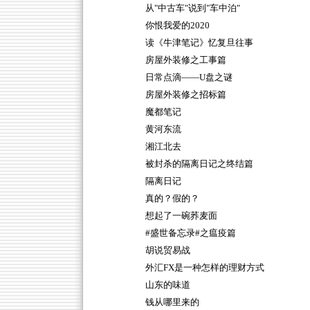
从"中古车"说到"车中泊"
你恨我爱的2020
读《牛津笔记》忆复旦往事
房屋外装修之工事篇
日常点滴——U盘之谜
房屋外装修之招标篇
魔都笔记
黄河东流
湘江北去
被封杀的隔离日记之终结篇
隔离日记
真的？假的？
想起了一碗荞麦面
#盛世备忘录#之瘟疫篇
胡说贸易战
外汇FX是一种怎样的理财方式
山东的味道
钱从哪里来的