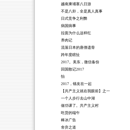
越南柬埔寨八日游
不是八卦，全是真人真事
日式竞争之利弊
病国病事
拉面为什么这样红
养肉记
流落日本的唐僧遗骨
跨年度瞎扯
2017。美东，微信备份
回国散记2017
怡
2017，镜友在一起
【共产主义就在我眼前】之一
一个人步行去山中湖
做功课了。共产主义村
吃货的端午
棒冰广告
舍弃之道