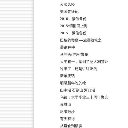
云淡风轻
美国签证记
2016，微信备份
2015:悄悄回上海
2015，微信备份
巴黎的毒瘤----旅游随笔之一
谬论种种
马兰头/讲座/聚餐
大年初一，拿到了意大利签证
过年了，还是讲讲吃的
新年废话
晒晒新年吃的啥
山中湖 石割山 河口湖
乌镇：大学毕业三十周年聚会
赤城山
尾瀬散步
有失有得
从鎌倉到横浜