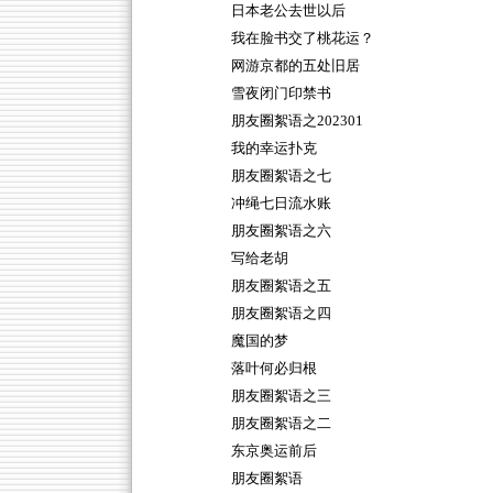
日本老公去世以后
我在脸书交了桃花运？
网游京都的五处旧居
雪夜闭门印禁书
朋友圈絮语之202301
我的幸运扑克
朋友圈絮语之七
冲绳七日流水账
朋友圈絮语之六
写给老胡
朋友圈絮语之五
朋友圈絮语之四
魔国的梦
落叶何必归根
朋友圈絮语之三
朋友圈絮语之二
东京奥运前后
朋友圈絮语