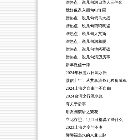
蹭热点，说几句润日华人三件套
我好像误入缅甸电诈园
蹭热点，说几句俄乌大战
蹭热点，说几句鸡鸣狗盗
蹭热点，说几句大艾斯
蹭热点，说几句润和脱
蹭热点，说几句地痞死磕
蹭热点，说几句清迈房事
新年微信十律
2024年秋游八日流水账
微信十年：从共享油条到独食咸鸡
2024上海之自由与不自由
2024台湾之行流水账
有关于后事
朋友圈絮语之繁花
立此存照：1月1日都说了些什么
2023上海之变与不变
聊聊福岛水的来龙去脉