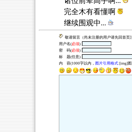
诸位前辈高手啊...
完全木有看懂啊
继续围观中...
敬请留言（尚未注册的用户请先回
首页
用户名(
必须
)
密 码(
必须
)
标 题(任意)
内 容(1000字以内，
图片引用格式
:[img]