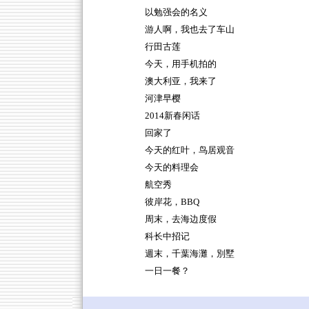
以勉强会的名义
游人啊，我也去了车山
行田古莲
今天，用手机拍的
澳大利亚，我来了
河津早樱
2014新春闲话
回家了
今天的红叶，鸟居观音
今天的料理会
航空秀
彼岸花，BBQ
周末，去海边度假
科长中招记
週末，千葉海灘，別墅
一日一餐？