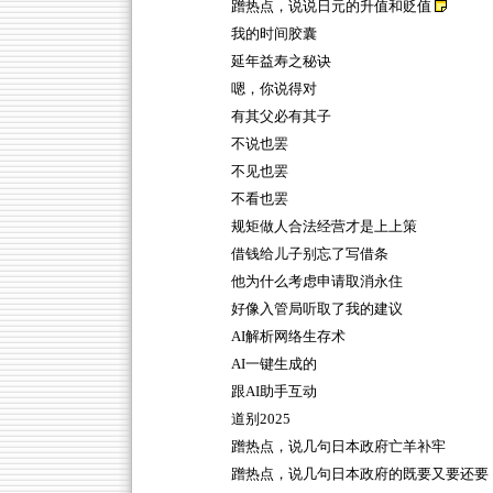
蹭热点，说说日元的升值和贬值
我的时间胶囊
延年益寿之秘诀
嗯，你说得对
有其父必有其子
不说也罢
不见也罢
不看也罢
规矩做人合法经营才是上上策
借钱给儿子别忘了写借条
他为什么考虑申请取消永住
好像入管局听取了我的建议
AI解析网络生存术
AI一键生成的
跟AI助手互动
道别2025
蹭热点，说几句日本政府亡羊补牢
蹭热点，说几句日本政府的既要又要还要