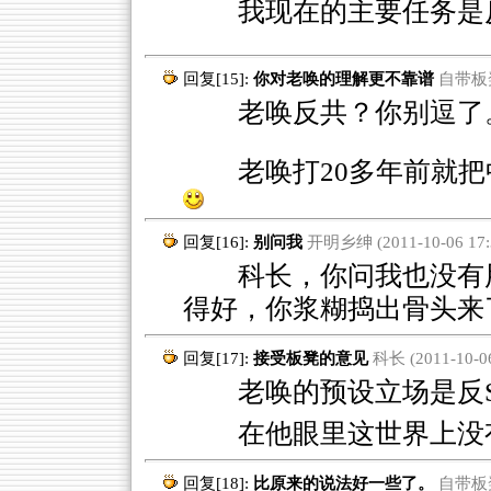
我现在的主要任务是
回复[15]:
你对老唤的理解更不靠谱
自带板凳 (
老唤反共？你别逗了
老唤打20多年前就
回复[16]:
别问我
开明乡绅 (2011-10-06 17:3
科长，你问我也没有用
得好，你浆糊捣出骨头来
回复[17]:
接受板凳的意见
科长 (2011-10-06
老唤的预设立场是反S
在他眼里这世界上没
回复[18]:
比原来的说法好一些了。
自带板凳 (