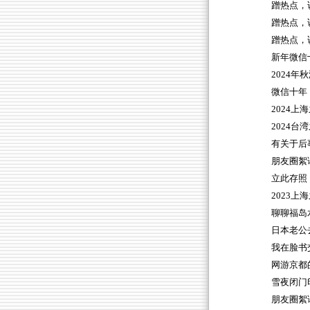
蹭热点，
蹭热点，
蹭热点，
新年微信
2024年
微信十年
2024上
2024台
有关于后
朋友圈絮
立此存照
2023上
聊聊福岛
日本老公
我在脸书
网游京都
雪夜闭门
朋友圈絮语