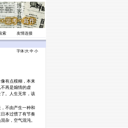
检索
友情连接
字体∶
大
中
小
像有点模糊，本来
已不再是煽情的虚
去了。人生无常，该
表，不由产生一种和
在日本过惯了有节奏
员混杂，空气混沌。