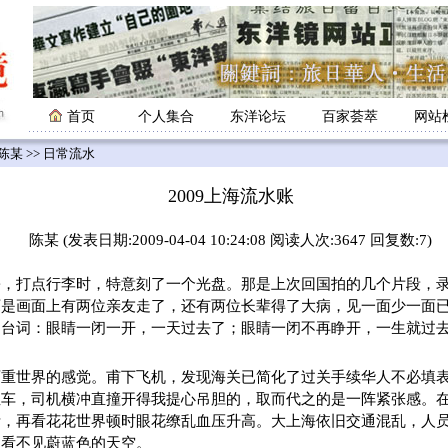
首页
个人集合
东洋论坛
百家荟萃
网站
陈某
>> 日常流水
2009上海流水账
陈某 (发表日期:2009-04-04 10:24:08 阅读人次:3647 回复数:7)
打点行李时，特意刻了一个光盘。那是上次回国拍的几个片段，录
可是画面上有两位亲友走了，还有两位长辈得了大病，见一面少一面
的台词：眼睛一闭一开，一天过去了；眼睛一闭不再睁开，一生就过
两重世界的感觉。甫下飞机，发现海关已简化了过关手续华人不必填
租车，司机横冲直撞开得我提心吊胆的，取而代之的是一阵紧张感。
活，再看花花世界顿时眼花缭乱血压升高。大上海依旧交通混乱，人
，看不见蔚蓝色的天空。