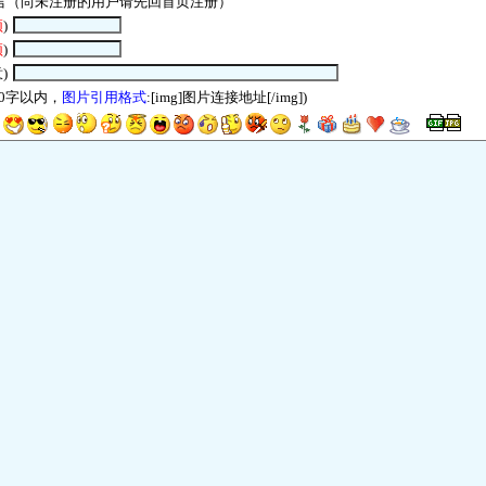
言（尚未注册的用户请先回
首页
注册）
须
)
须
)
)
00字以内，
图片引用格式
:[img]图片连接地址[/img])