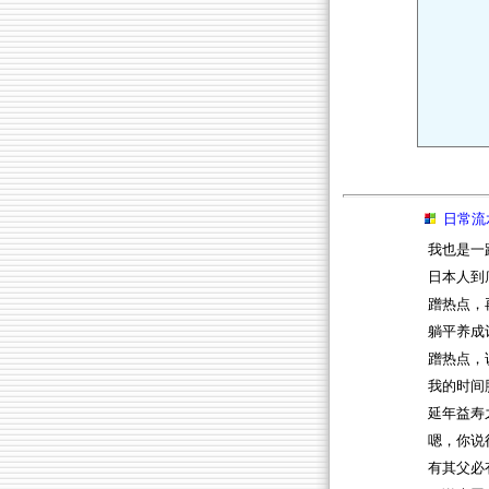
日常流
我也是一
日本人到
蹭热点，
躺平养成
蹭热点，
我的时间
延年益寿
嗯，你说
有其父必