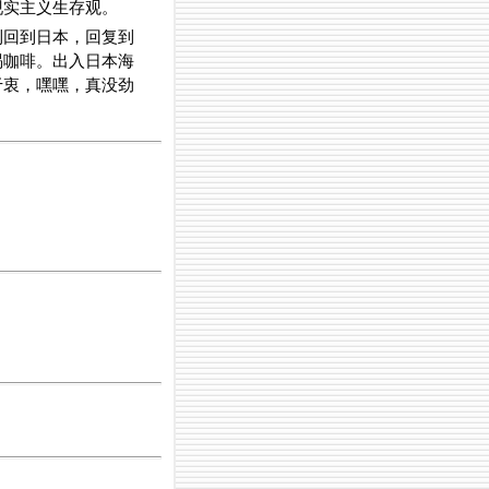
现实主义生存观。
利回到日本，回复到
喝咖啡。出入日本海
于衷，嘿嘿，真没劲