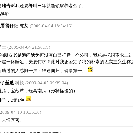
告诉我还要补叫三年就能领取养老金了。
动吗?
看得仔细
陈某
(2009-04-04 18:24:16)
博士
(2009-04-04 21:58:19)
朋友老是追问我为何没有自己折腾一个公司，我总是托词不求上进
一屋一床睡足，夫复何求？此时我更坚定了我的朴素的现实主义生存观
折腾过的人感慨一声：殊途同归，健康第一。
了丝瓜
科长 (2009-04-05 09:39:04)
，宝葫芦，玩具南瓜（形状怪怪的）……
种子，2元1包
2009-04-10 10:35:30)
人情喜善。