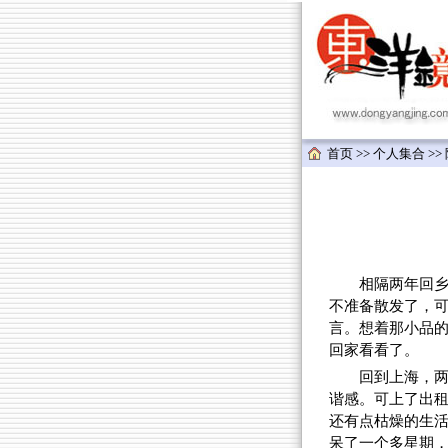
首页
>>
个人集合
>>
相隔两年回乡，
不准备散发了，
言。想着那小品
回家看看了。
回到上海，
谐感。可上了出
还有点枯燥的生
呆了一个多星期