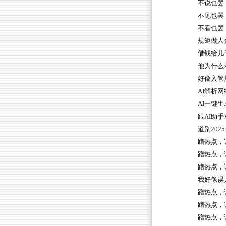
不说也罢
不见也罢
不看也罢
规矩做人
借钱给儿
他为什么
好像入管
AI解析
AI一键生
跟AI助手
道别2025
蹭热点，
蹭热点，
蹭热点，
我好像误
蹭热点，
蹭热点，
蹭热点，