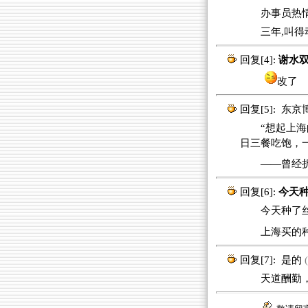
办事员热情地
三年,叫得
回复[4]:
谢水双
改了
回复[5]:
东京
“想起上海的
日三餐吃饱，
——曾经
回复[6]:
今天种
今天种了丝瓜
上海买的
回复[7]:
是的
(
天道酬勤，