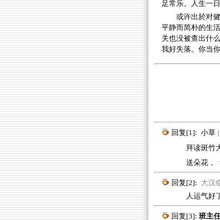
足常乐。人生一
或许出於对
平静而简朴的生
关也没被查出什
我好失落。你当
回复[1]:
小草
(
拜读斑竹大作
送朵花，
回复[2]:
大汉临离
人运气好了
回复[3]:
班主任