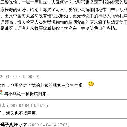
日三餐吃饱，一屋一床睡足，夫复何求？此时我更坚定了我的朴素的
健康长寿的企盼，临别上海买了两只可爱的小乌龟悄悄地带回来。顺
活。出入中国海关居然没有谁找我麻烦，更无传说中的神秘人物请我
么违禁品，海关检查人员对我沉甸甸的装满食品的两只箱子居然无动
你是谁呀，还有人来收买你威胁你？太座在一旁冷笑我自作多情。
2009-04-04 12:00:09)
，也更坚定了我的朴素的现实主义生存观。
与小乌龟一起折腾归来。
 (2009-04-04 13:56:16)
，海关也不找麻烦。
嗓子真好
水双
(2009-04-04 14:27:03)