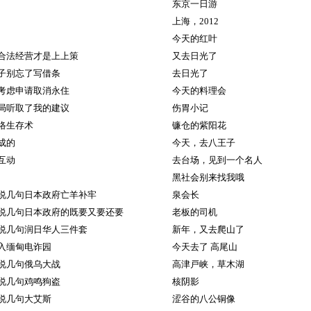
东京一日游
上海，2012
今天的红叶
合法经营才是上上策
又去日光了
子别忘了写借条
去日光了
考虑申请取消永住
今天的料理会
局听取了我的建议
伤胃小记
网络生存术
镰仓的紫阳花
成的
今天，去八王子
互动
去台场，见到一个名人
黑社会别来找我哦
说几句日本政府亡羊补牢
泉会长
说几句日本政府的既要又要还要
老板的司机
说几句润日华人三件套
新年，又去爬山了
入缅甸电诈园
今天去了 高尾山
说几句俄乌大战
高津戸峡，草木湖
说几句鸡鸣狗盗
核阴影
说几句大艾斯
涩谷的八公铜像