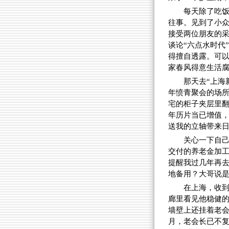
每天除了吃
往事。见到了小
接受两位朋友的
谈论“六点水时代
得擅自透露。可
家春风得意生活
那天去“上海
年愤青聚会的场
宅的柜子夹层里
年历片当已增值
送我的立轴带来
关心一下自
交付的养老金加
提醒我过几年再
地备用？大哥说
在上海，收
廊里看见他稳健
墙壁上还挂着老会
月，老会长已不