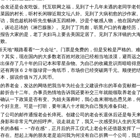
饭会友还是会友吃饭。托互联网之福，见到了十几年未遇的老同学老
众菜园的村长，听村长闲聊近期文坛八卦。见到了大病初愈的沙作家
采访，我也趁机聆听先生畅谈五四精神。沙是个敏感人物，他在国内
”，谈论忌讳的《淋巴腺胀》。见到了丁尚彪，听黑户口的有趣经历
以报告大家的是，老丁夫妇马上要去美国定居了。见到了东洋镜的大
腐败。
新天地”顺路看看“一大会址”。门票是免费的，但是安检是严格的。
所？其实，现在国内的大多数老百姓对政治已经相当地淡漠，避而远
翻出保存了几十年的日记本和零星杂物。为自己的收藏意识而暗暗得
，还有两张６２年版绿背一角纸币，市场价已经突破两千元。顺便把
日本，据说价值Ｎ万人民币。
己的养老金，发达的网络把我当年为社会主义建设作出的革命贡献都
工龄折合十二年。办事员热情地告诉我还要补交三年就能领取养老金
去确认一下政策是否有变。为姐夫落葬时，我心血来潮地怂恿兄弟，
是个好主意。可是一打听，要年满八十才能为自己预先准备归处。
到了公司的邮件通报老会长瘁死。创建公司的老会长退休后还是每天
的身影和非常元气的招呼声。说走就走了，我又一次感受到人生的无
长的条幅－－“存在感”，正月后的开工仪式上老会长还借题发挥了
复存在。想起上海的朋友老是追问我为何没有自己折腾一个公司，我