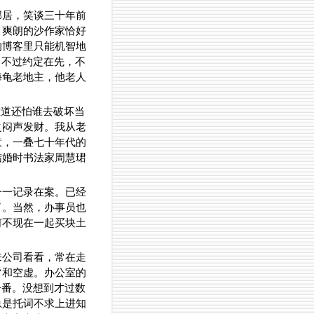
邻居，笑谈三十年前
。爽朗的沙作家恰好
的博客里只能机智地
，不过约定在先，不
海龟老地主，他老人
难道还怕谁去破坏当
之闷声发财。我从老
意，一叠七十年代的
结婚时书法家周慧珺
一一记录在案。已经
了。当然，办事员也
何不现在一起买块土
来公司看看，常在走
常和空虚。办公室的
一番。没想到才过数
总是托词不求上进知