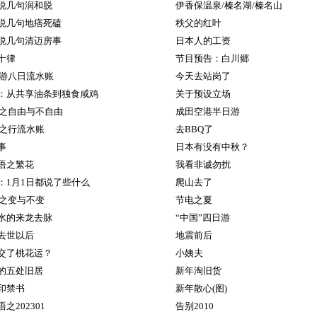
说几句润和脱
伊香保温泉/榛名湖/榛名山
说几句地痞死磕
秩父的红叶
说几句清迈房事
日本人的工资
十律
节目预告：白川郷
秋游八日流水账
今天去站岗了
：从共享油条到独食咸鸡
关于预设立场
海之自由与不自由
成田空港半日游
湾之行流水账
去BBQ了
事
日本有没有中秋？
语之繁花
我看非诚勿扰
：1月1日都说了些什么
爬山去了
海之变与不变
节电之夏
水的来龙去脉
“中国”四日游
去世以后
地震前后
交了桃花运？
小姨夫
的五处旧居
新年淘旧货
印禁书
新年散心(图)
之202301
告别2010