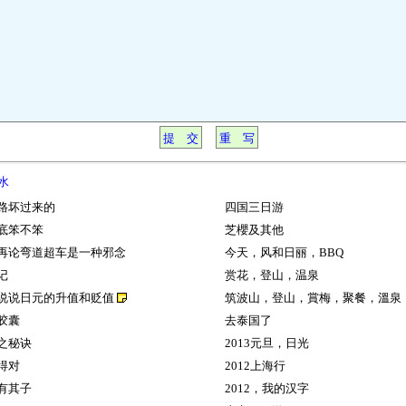
水
路坏过来的
四国三日游
底笨不笨
芝櫻及其他
再论弯道超车是一种邪念
今天，风和日丽，BBQ
记
赏花，登山，温泉
说说日元的升值和贬值
筑波山，登山，賞梅，聚餐，溫泉
胶囊
去泰国了
之秘诀
2013元旦，日光
得对
2012上海行
有其子
2012，我的汉字