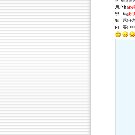
敬请留
用户名(
必
密 码(
必
标 题(任意
内 容(10