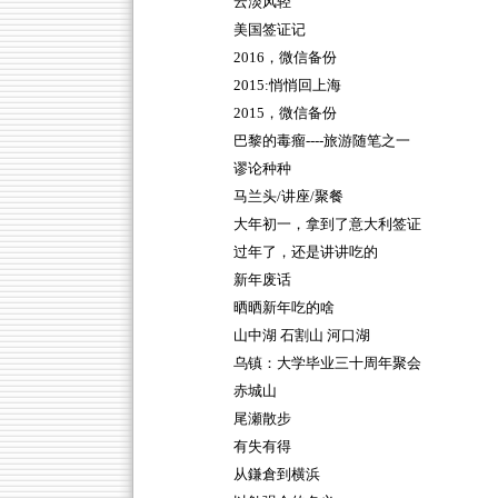
云淡风轻
美国签证记
2016，微信备份
2015:悄悄回上海
2015，微信备份
巴黎的毒瘤----旅游随笔之一
谬论种种
马兰头/讲座/聚餐
大年初一，拿到了意大利签证
过年了，还是讲讲吃的
新年废话
晒晒新年吃的啥
山中湖 石割山 河口湖
乌镇：大学毕业三十周年聚会
赤城山
尾瀬散步
有失有得
从鎌倉到横浜