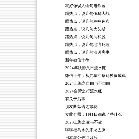
我好像误入缅甸电诈园
蹭热点，说几句俄乌大战
蹭热点，说几句鸡鸣狗盗
蹭热点，说几句大艾斯
蹭热点，说几句润和脱
蹭热点，说几句地痞死磕
蹭热点，说几句清迈房事
新年微信十律
2024年秋游八日流水账
微信十年：从共享油条到独食咸鸡
2024上海之自由与不自由
2024台湾之行流水账
有关于后事
朋友圈絮语之繁花
立此存照：1月1日都说了些什么
2023上海之变与不变
聊聊福岛水的来龙去脉
日本老公去世以后