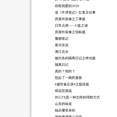
你恨我爱的2020
读《牛津笔记》忆复旦往事
房屋外装修之工事篇
日常点滴——U盘之谜
房屋外装修之招标篇
魔都笔记
黄河东流
湘江北去
被封杀的隔离日记之终结篇
隔离日记
真的？假的？
想起了一碗荞麦面
#盛世备忘录#之瘟疫篇
胡说贸易战
外汇FX是一种怎样的理财方式
山东的味道
钱从哪里来的