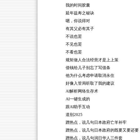
我的时间胶囊
延年益寿之秘诀
嗯，你说得对
有其父必有其子
不说也罢
不见也罢
不看也罢
规矩做人合法经营才是上上策
借钱给儿子别忘了写借条
他为什么考虑申请取消永住
好像入管局听取了我的建议
AI解析网络生存术
AI一键生成的
跟AI助手互动
道别2025
蹭热点，说几句日本政府亡羊补牢
蹭热点，说几句日本政府的既要又要还要
蹭热点，说几句润日华人三件套