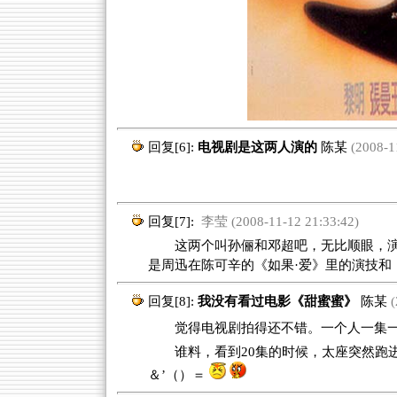
回复[6]:
电视剧是这两人演的
陈某
(2008-11
回复[7]:
李莹 (2008-11-12 21:33:42)
这两个叫孙俪和邓超吧，无比顺眼，演
是周迅在陈可辛的《如果·爱》里的演技和
回复[8]:
我没有看过电影《甜蜜蜜》
陈某
(
觉得电视剧拍得还不错。一个人一集一
谁料，看到20集的时候，太座突然跑
＆’（）＝