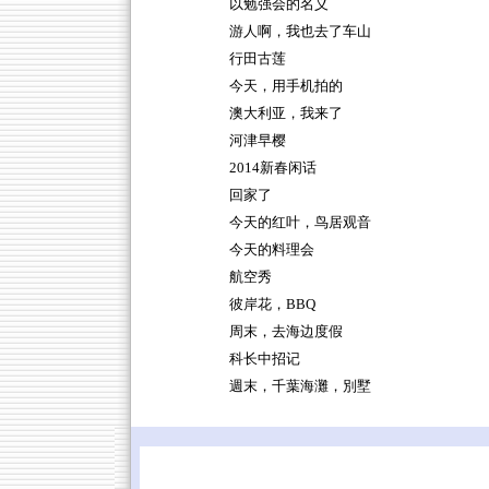
以勉强会的名义
游人啊，我也去了车山
行田古莲
今天，用手机拍的
澳大利亚，我来了
河津早樱
2014新春闲话
回家了
今天的红叶，鸟居观音
今天的料理会
航空秀
彼岸花，BBQ
周末，去海边度假
科长中招记
週末，千葉海灘，別墅