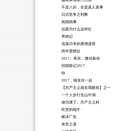
越南柬埔寨八日游
不是八卦，全是真人真事
日式竞争之利弊
病国病事
拉面为什么这样红
养肉记
流落日本的唐僧遗骨
跨年度瞎扯
2017。美东，微信备份
回国散记2017
怡
2017，镜友在一起
【共产主义就在我眼前】之一
一个人步行去山中湖
做功课了。共产主义村
吃货的端午
棒冰广告
舍弃之道