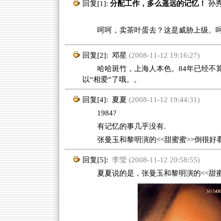
回复[1]:
分配工作，多么遥远的记忆！
孙
呵呵，卖茶叶蛋去？这是威胁上级。
回复[2]:
邓星
(2008-11-12 19:16:27)
哈哈斑竹，上海人本色。84年已经不算
以“相爱”了哦。。
回复[4]:
夏夏
(2008-11-12 19:44:31)
1984?
有记忆的事几乎没有.
张曼玉和黎明演的<<甜蜜蜜>>倒很好看
回复[5]:
李莹 (2008-11-12 20:58:55)
夏夏说的是，张曼玉和黎明演的<<甜蜜