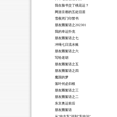
我在脸书交了桃花运？
网游京都的五处旧居
雪夜闭门印禁书
朋友圈絮语之202301
我的幸运扑克
朋友圈絮语之七
冲绳七日流水账
朋友圈絮语之六
写给老胡
朋友圈絮语之五
朋友圈絮语之四
魔国的梦
落叶何必归根
朋友圈絮语之三
朋友圈絮语之二
东京奥运前后
朋友圈絮语
从"中古车"说到"车中泊"