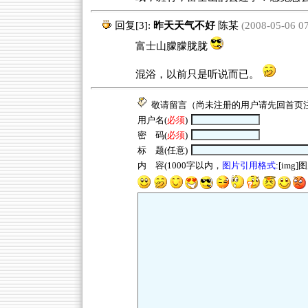
回复[3]:
昨天天气不好
陈某
(2008-05-06 07
富士山朦朦胧胧
混浴，以前只是听说而已。
敬请留言（尚未注册的用户请先回
首页
用户名(
必须
)
密 码(
必须
)
标 题(任意)
内 容(1000字以内，
图片引用格式
:[img]