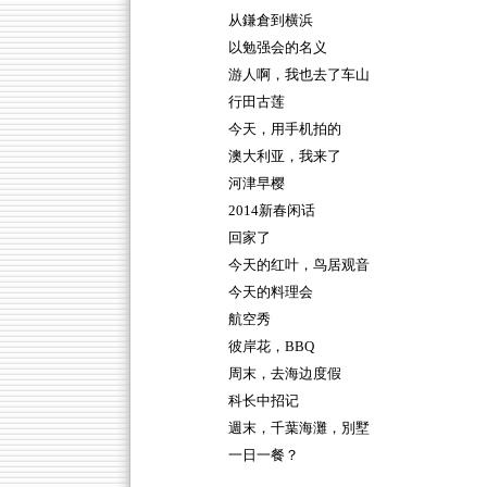
从鎌倉到横浜
以勉强会的名义
游人啊，我也去了车山
行田古莲
今天，用手机拍的
澳大利亚，我来了
河津早樱
2014新春闲话
回家了
今天的红叶，鸟居观音
今天的料理会
航空秀
彼岸花，BBQ
周末，去海边度假
科长中招记
週末，千葉海灘，別墅
一日一餐？