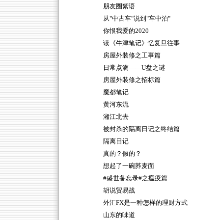
朋友圈絮语
从"中古车"说到"车中泊"
你恨我爱的2020
读《牛津笔记》忆复旦往事
房屋外装修之工事篇
日常点滴——U盘之谜
房屋外装修之招标篇
魔都笔记
黄河东流
湘江北去
被封杀的隔离日记之终结篇
隔离日记
真的？假的？
想起了一碗荞麦面
#盛世备忘录#之瘟疫篇
胡说贸易战
外汇FX是一种怎样的理财方式
山东的味道