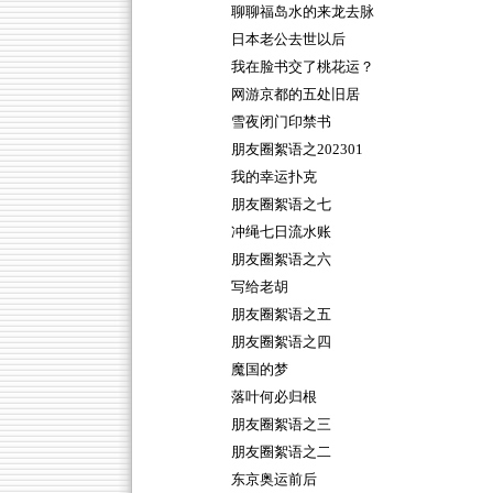
聊聊福岛水的来龙去脉
日本老公去世以后
我在脸书交了桃花运？
网游京都的五处旧居
雪夜闭门印禁书
朋友圈絮语之202301
我的幸运扑克
朋友圈絮语之七
冲绳七日流水账
朋友圈絮语之六
写给老胡
朋友圈絮语之五
朋友圈絮语之四
魔国的梦
落叶何必归根
朋友圈絮语之三
朋友圈絮语之二
东京奥运前后