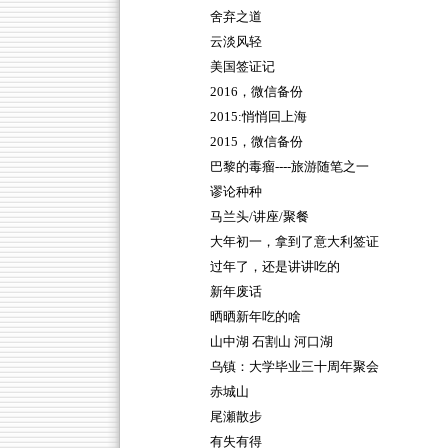
舍弃之道
云淡风轻
美国签证记
2016，微信备份
2015:悄悄回上海
2015，微信备份
巴黎的毒瘤----旅游随笔之一
谬论种种
马兰头/讲座/聚餐
大年初一，拿到了意大利签证
过年了，还是讲讲吃的
新年废话
晒晒新年吃的啥
山中湖 石割山 河口湖
乌镇：大学毕业三十周年聚会
赤城山
尾瀬散步
有失有得