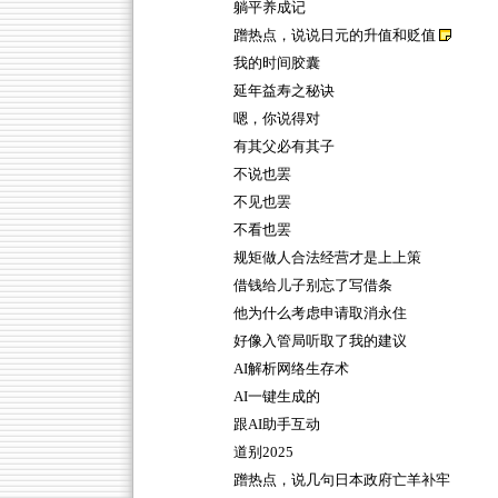
躺平养成记
蹭热点，说说日元的升值和贬值
我的时间胶囊
延年益寿之秘诀
嗯，你说得对
有其父必有其子
不说也罢
不见也罢
不看也罢
规矩做人合法经营才是上上策
借钱给儿子别忘了写借条
他为什么考虑申请取消永住
好像入管局听取了我的建议
AI解析网络生存术
AI一键生成的
跟AI助手互动
道别2025
蹭热点，说几句日本政府亡羊补牢