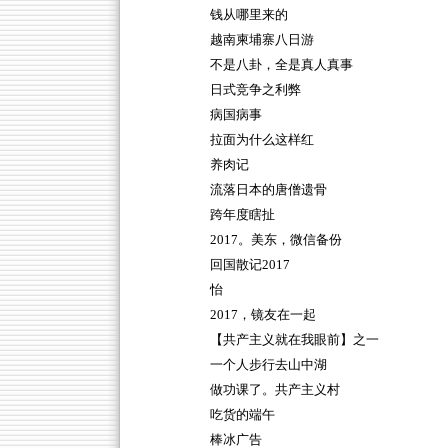
钱从哪里来的
越南柬埔寨八日游
不是八卦，全是真人真事
日式竞争之利弊
病国病事
拉面为什么这样红
养肉记
流落日本的唐僧遗骨
跨年度瞎扯
2017。美东，微信备份
回国散记2017
怡
2017，镜友在一起
【共产主义就在我眼前】之一
一个人步行去山中湖
做功课了。共产主义村
吃货的端午
棒冰广告