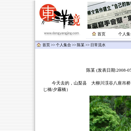
首页
个人集
首页
>>
个人集合
>>
陈某
>> 日常流水
陈某 (发表日期:2008-05-
今天去的，山梨县 大柳川渓谷八座吊桥（竜門
じ橋/夕霧橋）