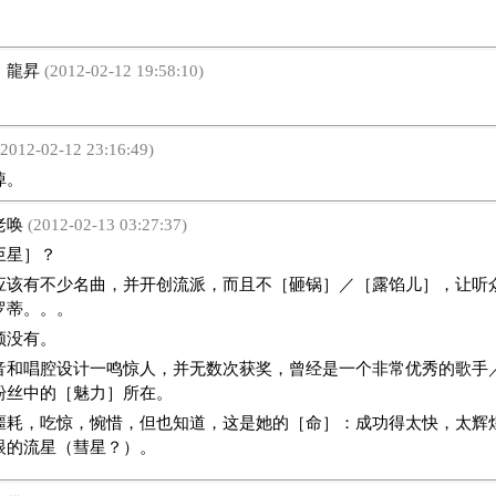
：
龍昇
(2012-02-12 19:58:10)
2012-02-12 23:16:49)
悼。
老唤
(2012-02-13 03:27:37)
星］？
应该有不少名曲，并开创流派，而且不［砸锅］／［露馅儿］，让听
罗蒂。。。
顿没有。
音和唱腔设计一鸣惊人，并无数次获奖，曾经是一个非常优秀的歌手
粉丝中的［魅力］所在。
噩耗，吃惊，惋惜，但也知道，这是她的［命］：成功得太快，太辉
眼的流星（彗星？）。