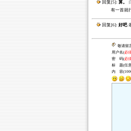
回复[5]:
算。
自
有一首就
回复[6]:
好吧
敬请留
用户名(
必
密 码(
必
标 题(任意
内 容(10