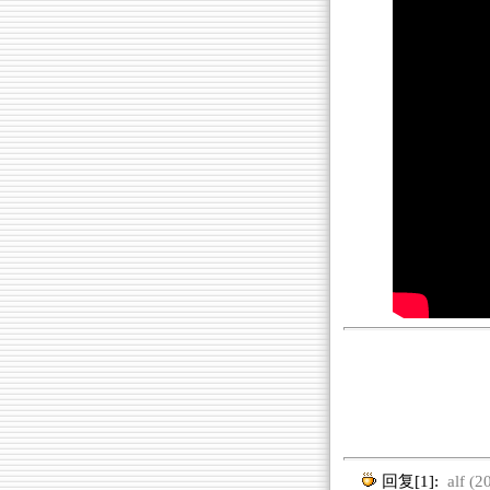
回复[1]:
alf (2