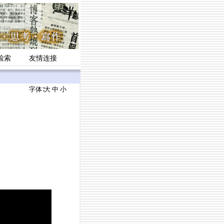
检索
友情连接
字体∶
大
中
小