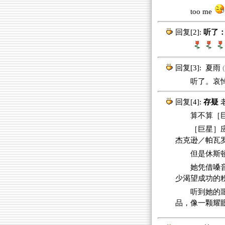
too me
回复[2]:
听了
回复[3]:
夏雨
(
听了。哀
回复[4]:
存疑
算不算［巨
［巨星］
杰克逊／帕瓦
但是休斯
她凭借嗓
少渴望成功的
听到她的
品，像一颗耀