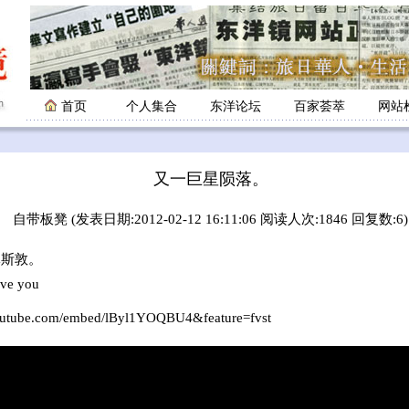
首页
个人集合
东洋论坛
百家荟萃
网站
又一巨星陨落。
自带板凳 (发表日期:2012-02-12 16:11:06 阅读人次:1846 回复数:6)
斯敦。
ove you
outube.com/embed/lByl1YOQBU4&feature=fvst