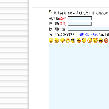
敬请留言（尚未注册的用户请先回
首页
用户名(
必须
)
密 码(
必须
)
标 题(任意)
内 容(1000字以内，
图片引用格式
:[img]