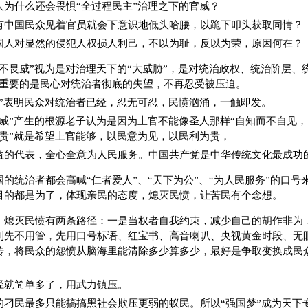
人为什么还会畏惧“全过程民主”治理之下的官威？
有中国民众见着官员就会下意识地低头哈腰，以跪下叩头获取同情？
国人对显然的侵犯人权损人利己，不以为耻，反以为荣，原因何在？
民不畏威”视为是对治理天下的“大威胁”，是对统治政权、统治阶层、
最重要的是民心对统治者彻底的失望，不再忍受被压迫。
威”表明民众对统治者已经，忍无可忍，民愤汹涌，一触即发。
畏威”产生的根源老子认为是因为上官不能像圣人那样“自知而不自见，
自贵”就是希望上官能够，以民意为见，以民利为贵，
益的代表，全心全意为人民服务。中国共产党是中华传统文化最成功
国的统治者都会高喊“仁者爱人”、“天下为公”、“为人民服务”的口号
目的都是为了，体现亲民的态度，熄灭民愤，让苦民有个念想。
，熄灭民愤有两条路径：一是当权者自我约束，减少自己的胡作非为
到先不用管，先用口号标语、红宝书、高音喇叭、央视黄金时段、无
传，将民众的怨愤从脑海里能清除多少算多少，最好是争取变换成民
径就简单多了，用武力镇压。
的刁民最多只能搞搞黑社会欺压更弱的蚁民。所以“强国梦”成为天下