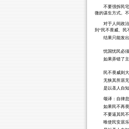
不要强拆民
微的谋生方式。
对于人间政
到“民不畏威、民
结果只能发出
忧国忧民必
如果弄错了
民不畏威则
无狭其所居
是以圣人自知
颂译：自律
如果民不再
不要逼其民
唯使民安居