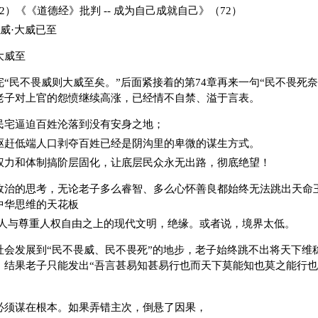
《《道德经》批判 -- 成为自己成就自己》（72）
畏威·大威已至
大威至
完“民不畏威则大威至矣。”后面紧接着的第74章再来一句“民不畏死
老子对上官的怨愤继续高涨，已经情不自禁、溢于言表。
民宅逼迫百姓沦落到没有安身之地；
驱赶低端人口剥夺百姓已经是阴沟里的卑微的谋生方式。
权力和体制搞阶层固化，让底层民众永无出路，彻底绝望！
政治的思考，无论老子多么睿智、多么心怀善良都始终无法跳出天命
中华思维的天花板
国古人与尊重人权自由之上的现代文明，绝缘。或者说，境界太低。
社会发展到“民不畏威、民不畏死”的地步，老子始终跳不出将天下维
，结果老子只能发出“吾言甚易知甚易行也而天下莫能知也莫之能行也
必须谋在根本。如果弄错主次，倒悬了因果，