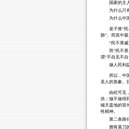
国家的主
为什么只
为什么中
老子将“
胁”。而其中
“民不畏
而“民不
谓“不自见不
做人民利
所以，中
圣人的形象。
由此可见
供；做不做得
铺天盖地的宣
牲精神。
第二条路
拥有菜刀