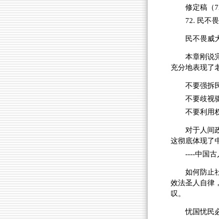
修定稿（72）
72. 民不
民不畏威
本章刚说
充分地表现了
不要强拆
不要歧视
不要利用
对于人间
这彻底体现了
----中
如何防止
效法圣人自律
叹。
忧国忧民