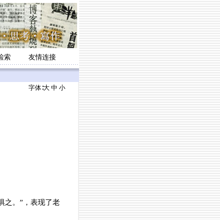
检索
友情连接
字体∶
大
中
小
惧之。”，表现了老