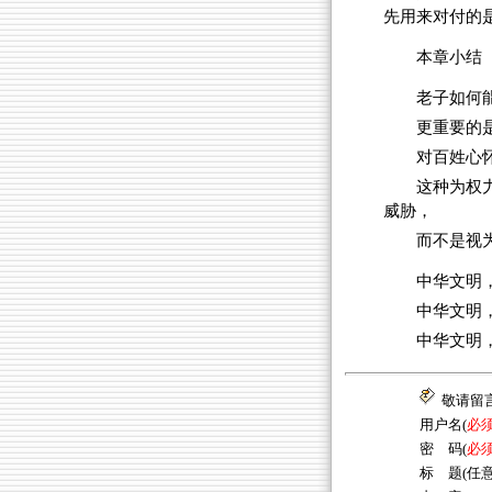
先用来对付的是
本章小结
老子如何
更重要的
对百姓心
这种为权
威胁，
而不是视
中华文明
中华文明
中华文明
敬请留
用户名(
必
密 码(
必
标 题(任意