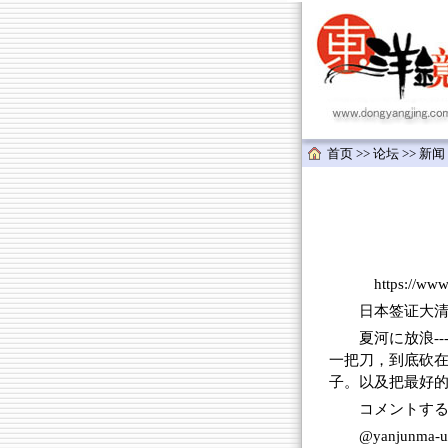
首页
>>
论坛
>>
新闻
https://ww
日本签证大
夏河に放浪-
一把刀，到底砍在
子。以及把最好
コメントする.
@yanjunma-u