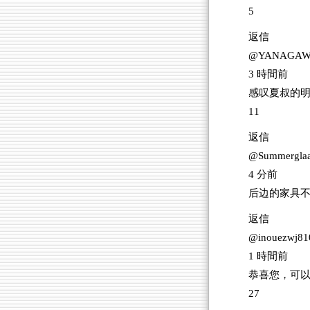
5
返信
@YANAGAW
3 時間前
感叹夏叔的明智
11
返信
@Summergla
4 分前
后边的家具不错
返信
@inouezwj81
1 時間前
恭喜您，可以回
27