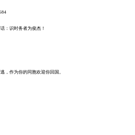
684
古话：识时务者为俊杰！
可逃，作为你的同胞欢迎你回国。