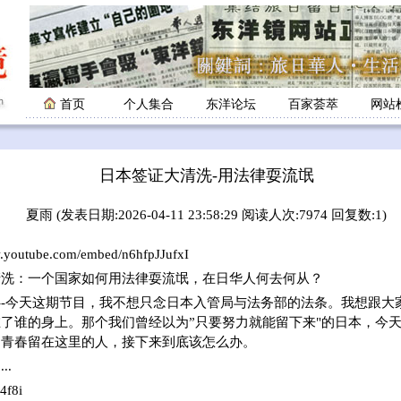
首页
个人集合
东洋论坛
百家荟萃
网站
日本签证大清洗-用法律耍流氓
夏雨 (发表日期:2026-04-11 23:58:29 阅读人次:7974 回复数:1)
w.youtube.com/embed/n6hfpJJufxI
清洗：一个国家如何用法律耍流氓，在日华人何去何从？
---今天这期节目，我不想只念日本入管局与法务部的法条。我想跟
了谁的身上。那个我们曾经以为”只要努力就能留下来"的日本，今
的青春留在这里的人，接下来到底该怎么办。
..
4f8i