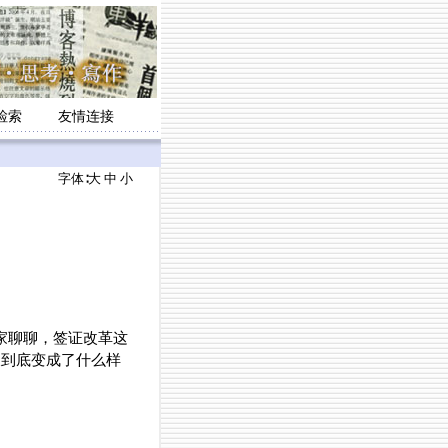
检索
友情连接
字体∶
大
中
小
大家聊聊，签证改革这
天到底变成了什么样