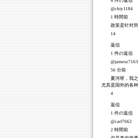
4 件の返信
@chiy1184
1 時間前
政策是针对
14
返信
1 件の返信
@jamesz7163
56 分前
夏河呀，我
尤其是国外的各
4
返信
1 件の返信
@carl7662
2 時間前