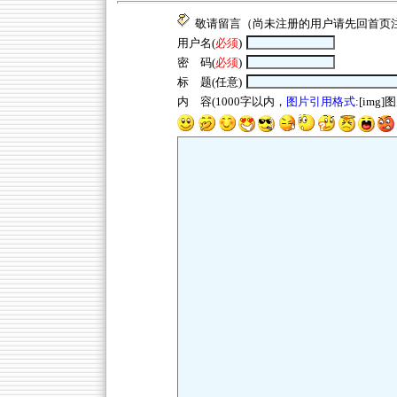
敬请留言（尚未注册的用户请先回
首页
用户名(
必须
)
密 码(
必须
)
标 题(任意)
内 容(1000字以内，
图片引用格式
:[img]